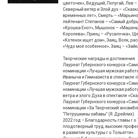
цветочек», Ведущий, Попугай, Лев – 
Северный ветер и Злой дух – «Сказк
временных лет», Смерть – «Марьино
лейтенант Степанов – «Самый добры
«Крошка Енот», Мышонок – «Машень
Королева», Принц – «Русалочка», Щ
«Котенок ищет дом», Заяц, Волк, ра
«Чудо моё особенное», Заяц – «Зайка
Творческие награды и достижения
Лауреат Губернского конкурса «Сам
номинации «Лучшая мужская работа в
Иваныча и Гимназиста в спектакле 
Лауреат Губернского конкурса «Сам
номинации «Лучшая мужская работа 
ветра и злого Духа в спектакле «Ск
Лауреат Губернского конкурса «Сам
номинации «За Творческий ансамбль 
"Петрушкины забавы" (Я. Дрейлих).
2022 год – Благодарность главы г.о
плодотворный труд, высокие профе
в развитие культуры г.о.Тольятти».