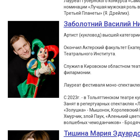
Лауреат Губернского конкурса «Сам
номинации «Лучшая мужская роль в 
Третьей Планеты» (Я. Дрейлих).
Заболотний Василий Н
Артист (кукловод) высшей категории
Окончил Актерский факультет Екате
Театрального Института.
Служил в Кировском областном теат
филармонии.
Лауреат фестиваля моно-спектаклей «
С 2023г. - в Тольяттинском театре ку
Занят в репертуарных спектаклях «Л
«Золушка» - Мышонок, Королевский 
Хмурчик, злой Паук, «Аленький цвет
волшебных чемоданчиков» - Бродячи
Тишина Мария Эдуард