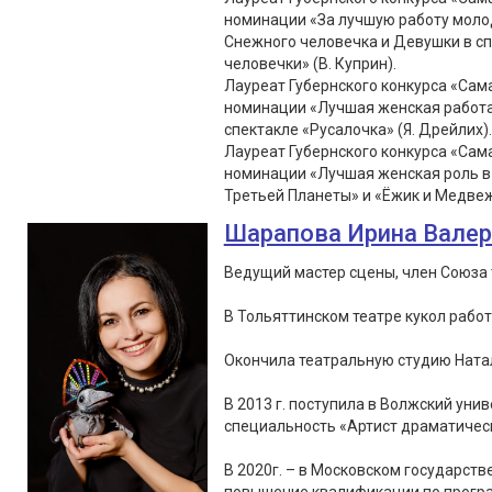
номинации «За лучшую работу молод
Снежного человечка и Девушки в с
человечки» (В. Куприн).
Лауреат Губернского конкурса «Сама
номинации «Лучшая женская работа 
спектакле «Русалочка» (Я. Дрейлих).
Лауреат Губернского конкурса «Сама
номинации «Лучшая женская роль в 
Третьей Планеты» и «Ёжик и Медвеж
Шарапова Ирина Вале
Ведущий мастер сцены, член Союза 
В Тольяттинском театре кукол работа
Окончила театральную студию Натал
В 2013 г. поступила в Волжский уни
специальность «Артист драматическ
В 2020г. – в Московском государст