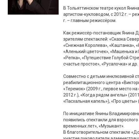
В Тольяттинском театре кукол Янина
артистом-кукловодом, с 2012 г. – р
г. – главным режиссёром.
Как режиссёр-постановщик Янина Д
зрителям спектаклей: «Сказка Север
«Снежная Королева», «Каштанка», «
«Аленький цветочек», «Машенька и
«Репка», «Путешествие Голубой Стре
счастье простое», «Русалочка» и др.
Совместно с детьми инклюзивной с
реабилитационного центра «Виктор
«Теремок» (2009 г., первое место на
2012 г.), «Когда рядом ангелы» (201
«Пасхальная капель»), «Про цветы» (2
По инициативе Янины Владимировны,
появились спектакли для взрослого 
временных лет», «Музыкант».
В благотворительном спектакле «Д
участие руководители администрац