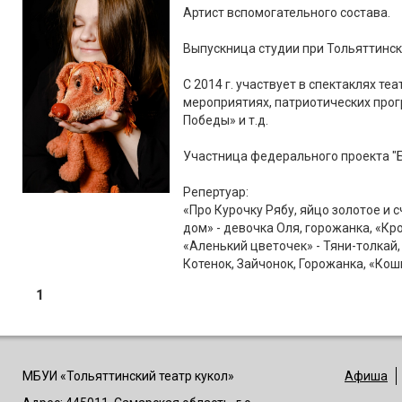
Артист вспомогательного состава.
Выпускница студии при Тольяттинск
С 2014 г. участвует в спектаклях те
мероприятиях, патриотических прог
Победы» и т.д.
Участница федерального проекта "Б
Репертуар:
«Про Курочку Рябу, яйцо золотое и с
дом» - девочка Оля, горожанка, «Кр
«Аленький цветочек» - Тяни-толкай
Котенок, Зайчонок, Горожанка, «Кошк
1
МБУИ «Тольяттинский театр кукол»
Афиша