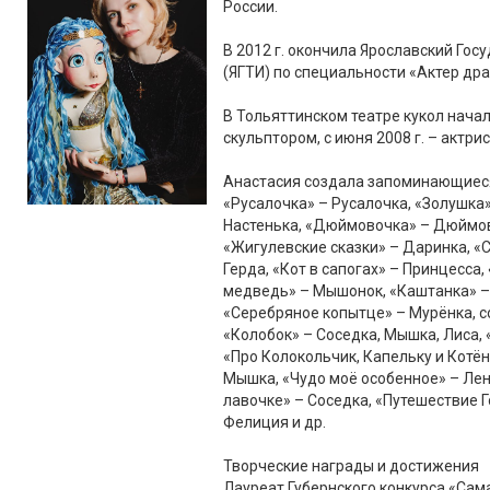
России.
В 2012 г. окончила Ярославский Го
(ЯГТИ) по специальности «Актер др
В Тольяттинском театре кукол начал
скульптором, с июня 2008 г. – актрис
Анастасия создала запоминающиеся 
«Русалочка» – Русалочка, «Золушка»
Настенька, «Дюймовочка» – Дюймов
«Жигулевские сказки» – Даринка, «
Герда, «Кот в сапогах» – Принцесса
медведь» – Мышонок, «Каштанка» –
«Серебряное копытце» – Мурёнка, с
«Колобок» – Соседка, Мышка, Лиса,
«Про Колокольчик, Капельку и Котён
Мышка, «Чудо моё особенное» – Ленк
лавочке» – Соседка, «Путешествие Г
Фелиция и др.
Творческие награды и достижения
Лауреат Губернского конкурса «Сама