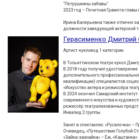
"Петрушкины забавы".
2023 год – Почетная Грамота главы г
Ирина Валерьевна также отлично з
должности заведующей актерской т
Герасименко Дмитрий 
Артист-кукловод 1 категории.
В Тольяттинском театре кукол Дмитр
В 2018 году получил удостоверение
дополнительного профессионально
квалификации) специалистов социок
«Искусство актера и режиссёра театр
В 2024 окончил Самарский институт 
современного искусства и художес
режиссёр театрализованных предст
Инвалид 2 группы.
Занят в спектаклях: «Русалочка» – 
Очевидец, «Путешествие Голубой Ст
«Зайка-зазнайка» – Ёж, «Каштанка» 