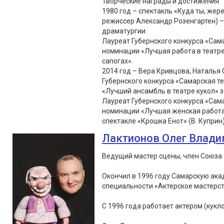
Творческие награды и достижения
1980 год – спектакль «Куда ты, жер
режиссер Александр Розенгартен) –
драматургии.
Лауреат Губернского конкурса «Сама
номинации «Лучшая работа в театре 
сапогах».
2014 год – Вера Кривцова, Наталья
Губернского конкурса «Самарская т
«Лучший ансамбль в театре кукол» з
Лауреат Губернского конкурса «Сама
номинации «Лучшая женская работа в
спектакле «Крошка Енот» (В. Куприн
Лактионов Олег Влад
Ведущий мастер сцены, член Союза 
Окончил в 1996 году Самарскую ака
специальности «Актерское мастерс
С 1996 года работает актером (кукло