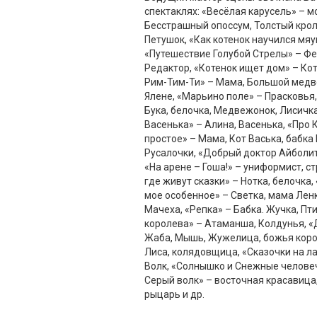
спектаклях: «Весёлая карусель» – м
Бесстрашный опоссум, Толстый крол
Петушок, «Как котенок научился мяу
«Путешествие Голубой Стрелы» – Фе
Редактор, «Котенок ищет дом» – Ко
Рим-Тим-Ти» – Мама, Большой медве
Ялене, «Марьино поле» – Прасковья,
Бука, белочка, Медвежонок, Лисичка
Васенька» – Алина, Васенька, «Про 
простое» – Мама, Кот Васька, бабка 
Русалочки, «Добрый доктор Айболит»
«На арене – Гоша!» – униформист, ст
где живут сказки» – Нотка, белочка
мое особенное» – Светка, мама Лен
Мачеха, «Репка» – Бабка. Жучка, Пт
королева» – Атаманша, Колдунья, 
Жаба, Мышь, Жужелица, божья коров
Лиса, колядовщица, «Сказочки на ла
Волк, «Солнышко и Снежные человеч
Серый волк» – восточная красавица
рыцарь и др.