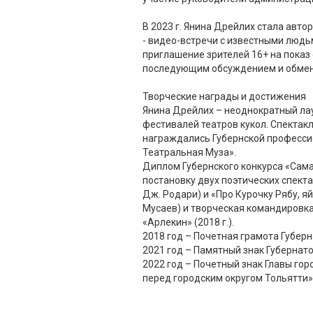
В 2023 г. Янина Дрейлих стала авто
- видео-встречи с известными людьм
приглашение зрителей 16+ на показ 
последующим обсуждением и обме
Творческие награды и достижения
Янина Дрейлих – неоднократный ла
фестивалей театров кукол. Спекта
награждались Губернской професс
Театральная Муза».
Диплом Губернского конкурса «Сама
постановку двух поэтических спекта
Дж. Родари) и «Про Курочку Рябу, яй
Мусаев) и творческая командировка
«Арлекин» (2018 г.).
2018 год – Почетная грамота Губер
2021 год – Памятный знак Губернат
2022 год – Почетный знак Главы гор
перед городским округом Тольятти»