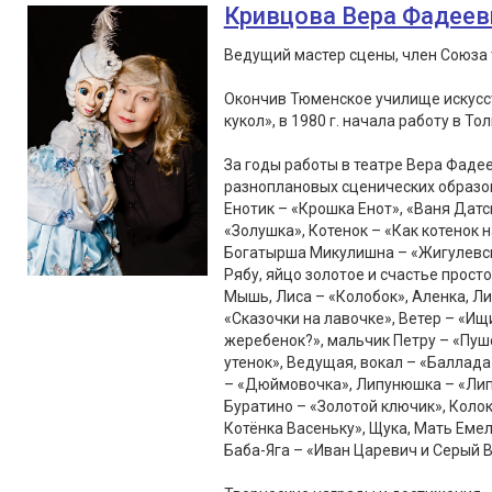
Кривцова Вера Фадеев
Ведущий мастер сцены, член Союза 
Окончив Тюменское училище искусст
кукол», в 1980 г. начала работу в То
За годы работы в театре Вера Фаде
разноплановых сценических образов
Енотик – «Крошка Енот», «Ваня Датс
«Золушка», Котенок – «Как котенок 
Богатырша Микулишна – «Жигулевски
Рябу, яйцо золотое и счастье просто
Мышь, Лиса – «Колобок», Аленка, Лис
«Сказочки на лавочке», Ветер – «Ищ
жеребенок?», мальчик Петру – «Пушо
утенок», Ведущая, вокал – «Балла
– «Дюймовочка», Липунюшка – «Липу
Буратино – «Золотой ключик», Колок
Котёнка Васеньку», Щука, Мать Емел
Баба-Яга – «Иван Царевич и Серый В