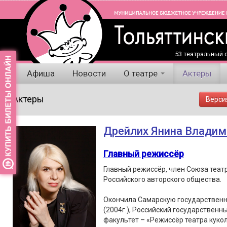
53 театральный с
Афиша
Новости
О театре
Актеры
Актеры
Верси
Дрейлих Янина Владим
Главный режиссёр
Главный режиссёр, член Союза теат
Российского авторского общества.
Окончила Самарскую государственн
(2004г.), Российский государственны
факультет – «Режиссёр театра кукол