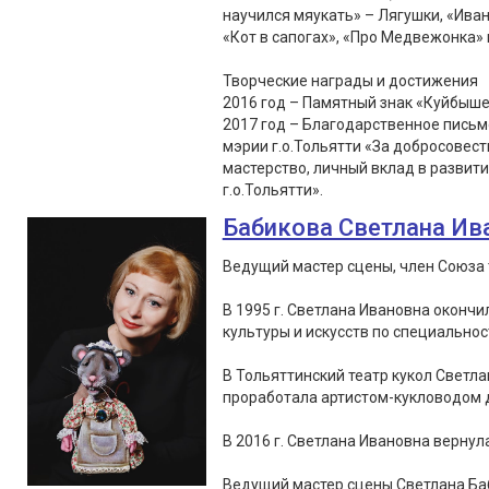
научился мяукать» – Лягушки, «Иван
«Кот в сапогах», «Про Медвежонка» 
Творческие награды и достижения
2016 год – Памятный знак «Куйбыше
2017 год – Благодарственное пись
мэрии г.о.Тольятти «За добросовес
мастерство, личный вклад в развит
г.о.Тольятти».
Бабикова Светлана Ив
Ведущий мастер сцены, член Союза 
В 1995 г. Светлана Ивановна оконч
культуры и искусств по специальнос
В Тольяттинский театр кукол Светла
проработала артистом-кукловодом д
В 2016 г. Светлана Ивановна вернула
Ведущий мастер сцены Светлана Ба