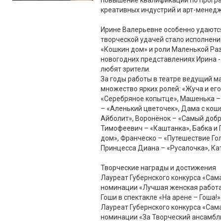
повышение квалификации по прогр
креативных индустрий и арт-менедж
Ирине Валерьевне особенно удаются
творческой удачей стало исполнени
«Кошкин дом» и роли Маленькой Ра
новогодних представлениях Ирина -
любят зрители.
За годы работы в театре ведущий м
множество ярких ролей: «Жуча и его
«Серебряное копытце», Машенька –
– «Аленький цветочек», Дама с кош
Айболит», Воронёнок – «Самый доб
Тимофеевич – «Каштанка», Бабка и 
дом», Франческо – «Путешествие Гол
Принцесса Диана – «Русалочка», Ка
Творческие награды и достижения
Лауреат Губернского конкурса «Сама
номинации «Лучшая женская работа
Гоши в спектакле «На арене – Гоша!»
Лауреат Губернского конкурса «Сам
номинации «За Творческий ансамбль 