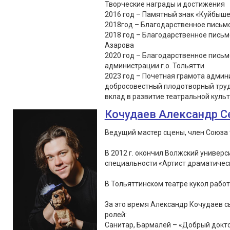
Творческие награды и достижения
2016 год – Памятный знак «Куйбыше
2018год – Благодарственное письмо
2018 год – Благодарственное письм
Азарова
2020 год – Благодарственное пись
администрации г.о. Тольятти
2023 год – Почетная грамота админи
добросовестный плодотворный труд
вклад в развитие театральной культу
Кочудаев Александр С
Ведущий мастер сцены, член Союза 
В 2012 г. окончил Волжский универс
специальности «Артист драматическ
В Тольяттинском театре кукол работа
За это время Александр Кочудаев сы
ролей:
Санитар, Бармалей – «Добрый докто