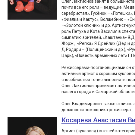
Олег Лактионов занят в большинств
почти все его роли – ведущие: Медв
серебристая», Гусёнок – «Потешки», 
«Фиалка и Кактус», Волшебник – «С
–«Золотой ключик» и др. Артист-кук
роль Петуха и Кота Василия в спект
симпатию зрителей, «Каштанка» Я.Д
Жорж , «Репка» Я.Дрейлих (Дед и др
Д.Родари – (Полицейский и др.), «Ру
Царь), «Повесть временных лет» Г.Пь
Режиссёрами-постановщиками он от
активный артист с хорошим куклово
способностью точно выполнять пос
Олег Лактионов принимает активное 
нашего города и Самарской области
Олег Владимирович также отлично 
должности помощника режиссёра.
Косарева Анастасия В
Артист (кукловод) высшей категори