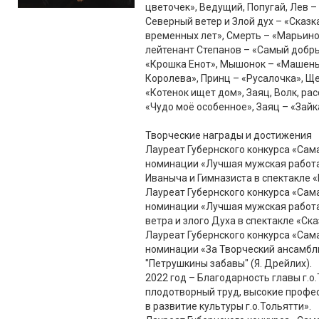
цветочек», Ведущий, Попугай, Лев – 
Северный ветер и Злой дух – «Сказк
временных лет», Смерть – «Марьино
лейтенант Степанов – «Самый добры
«Крошка Енот», Мышонок – «Машень
Королева», Принц – «Русалочка», Щ
«Котенок ищет дом», Заяц, Волк, ра
«Чудо моё особенное», Заяц – «Зайка
Творческие награды и достижения
Лауреат Губернского конкурса «Сам
номинации «Лучшая мужская работа в
Иваныча и Гимназиста в спектакле 
Лауреат Губернского конкурса «Сам
номинации «Лучшая мужская работа 
ветра и злого Духа в спектакле «Ск
Лауреат Губернского конкурса «Сам
номинации «За Творческий ансамбль 
"Петрушкины забавы" (Я. Дрейлих).
2022 год – Благодарность главы г.о
плодотворный труд, высокие профе
в развитие культуры г.о.Тольятти».