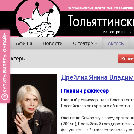
53 театральный с
Афиша
Новости
О театре
Актеры
Актеры
Верси
Дрейлих Янина Владим
Главный режиссёр
Главный режиссёр, член Союза теат
Российского авторского общества.
Окончила Самарскую государственн
(2004г.), Российский государственны
факультет – «Режиссёр театра кукол