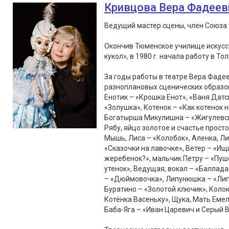
Кривцова Вера Фадеев
Ведущий мастер сцены, член Союза 
Окончив Тюменское училище искусст
кукол», в 1980 г. начала работу в То
За годы работы в театре Вера Фаде
разноплановых сценических образов
Енотик – «Крошка Енот», «Ваня Датс
«Золушка», Котенок – «Как котенок 
Богатырша Микулишна – «Жигулевски
Рябу, яйцо золотое и счастье просто
Мышь, Лиса – «Колобок», Аленка, Лис
«Сказочки на лавочке», Ветер – «Ищ
жеребенок?», мальчик Петру – «Пушо
утенок», Ведущая, вокал – «Балла
– «Дюймовочка», Липунюшка – «Липу
Буратино – «Золотой ключик», Колок
Котёнка Васеньку», Щука, Мать Емел
Баба-Яга – «Иван Царевич и Серый В