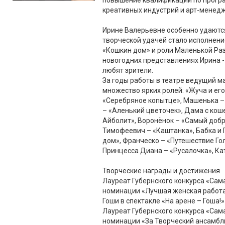
повышение квалификации по прогр
креативных индустрий и арт-менедж
Ирине Валерьевне особенно удаются
творческой удачей стало исполнени
«Кошкин дом» и роли Маленькой Ра
новогодних представлениях Ирина -
любят зрители.
За годы работы в театре ведущий м
множество ярких ролей: «Жуча и его
«Серебряное копытце», Машенька –
– «Аленький цветочек», Дама с кош
Айболит», Воронёнок – «Самый доб
Тимофеевич – «Каштанка», Бабка и 
дом», Франческо – «Путешествие Гол
Принцесса Диана – «Русалочка», Ка
Творческие награды и достижения
Лауреат Губернского конкурса «Сама
номинации «Лучшая женская работа
Гоши в спектакле «На арене – Гоша!»
Лауреат Губернского конкурса «Сам
номинации «За Творческий ансамбль 