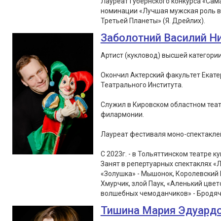
Лауреат Губернского конкурса «Сам
номинации «Лучшая мужская роль в 
Третьей Планеты» (Я. Дрейлих).
Заболотний Василий Н
Артист (кукловод) высшей категории
Окончил Актерский факультет Екате
Театрального Института.
Служил в Кировском областном теат
филармонии.
Лауреат фестиваля моно-спектаклей «
С 2023г. - в Тольяттинском театре ку
Занят в репертуарных спектаклях «Л
«Золушка» - Мышонок, Королевский 
Хмурчик, злой Паук, «Аленький цвет
волшебных чемоданчиков» - Бродячи
Тишина Мария Эдуард