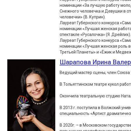
номинации «За лучшую работу молод
Снежного человечка и Девушки в с
человечки» (В. Куприн).
Лауреат Губернского конкурса «Сама
номинации «Лучшая женская работа 
спектакле «Русалочка» (Я. Дрейлих).
Лауреат Губернского конкурса «Сама
номинации «Лучшая женская роль в 
Третьей Планеты» и «Ёжик и Медвеж
Шарапова Ирина Вале
Ведущий мастер сцены, член Союза 
В Тольяттинском театре кукол работа
Окончила театральную студию Натал
В 2013 г. поступила в Волжский уни
специальность «Артист драматическ
В 2020г. – в Московском государст