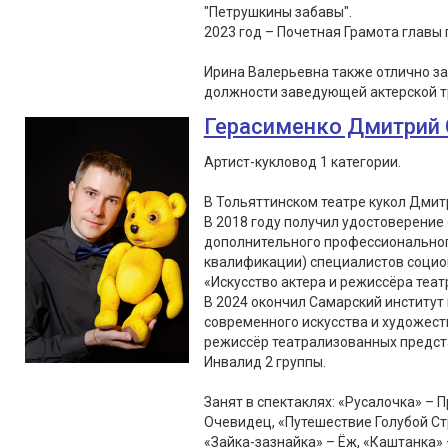
"Петрушкины забавы".
2023 год – Почетная Грамота главы г
Ирина Валерьевна также отлично з
должности заведующей актерской т
Герасименко Дмитрий 
Артист-кукловод 1 категории.
В Тольяттинском театре кукол Дмитр
В 2018 году получил удостоверение
дополнительного профессионально
квалификации) специалистов социок
«Искусство актера и режиссёра театр
В 2024 окончил Самарский институт 
современного искусства и художес
режиссёр театрализованных предст
Инвалид 2 группы.
Занят в спектаклях: «Русалочка» – 
Очевидец, «Путешествие Голубой Ст
«Зайка-зазнайка» – Ёж, «Каштанка» 