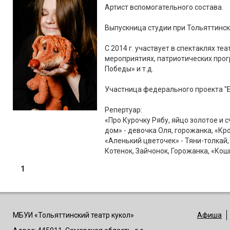
Артист вспомогательного состава.
Выпускница студии при Тольяттинск
С 2014 г. участвует в спектаклях те
мероприятиях, патриотических прог
Победы» и т.д.
Участница федерального проекта "Б
Репертуар:
«Про Курочку Рябу, яйцо золотое и с
дом» - девочка Оля, горожанка, «Кр
«Аленький цветочек» - Тяни-толкай
Котенок, Зайчонок, Горожанка, «Кошк
1
МБУИ «Тольяттинский театр кукол»
Афиша