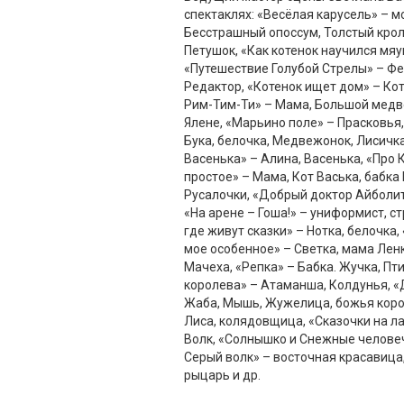
спектаклях: «Весёлая карусель» – м
Бесстрашный опоссум, Толстый крол
Петушок, «Как котенок научился мяу
«Путешествие Голубой Стрелы» – Фе
Редактор, «Котенок ищет дом» – Ко
Рим-Тим-Ти» – Мама, Большой медве
Ялене, «Марьино поле» – Прасковья,
Бука, белочка, Медвежонок, Лисичка
Васенька» – Алина, Васенька, «Про 
простое» – Мама, Кот Васька, бабка 
Русалочки, «Добрый доктор Айболит»
«На арене – Гоша!» – униформист, ст
где живут сказки» – Нотка, белочка
мое особенное» – Светка, мама Лен
Мачеха, «Репка» – Бабка. Жучка, Пт
королева» – Атаманша, Колдунья, 
Жаба, Мышь, Жужелица, божья коров
Лиса, колядовщица, «Сказочки на ла
Волк, «Солнышко и Снежные человеч
Серый волк» – восточная красавица
рыцарь и др.