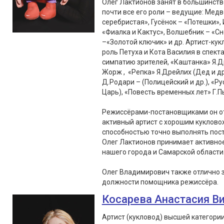
Олег Лактионов занят в большинств
почти все его роли – ведущие: Медв
серебристая», Гусёнок – «Потешки», 
«Фиалка и Кактус», Волшебник – «С
–«Золотой ключик» и др. Артист-кук
роль Петуха и Кота Василия в спект
симпатию зрителей, «Каштанка» Я.Д
Жорж , «Репка» Я.Дрейлих (Дед и др
Д.Родари – (Полицейский и др.), «Ру
Царь), «Повесть временных лет» Г.Пь
Режиссёрами-постановщиками он от
активный артист с хорошим куклово
способностью точно выполнять пос
Олег Лактионов принимает активное 
нашего города и Самарской области
Олег Владимирович также отлично 
должности помощника режиссёра.
Косарева Анастасия В
Артист (кукловод) высшей категори