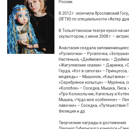
России.
В 2012 г. окончила Ярославский Го
(ЯГТИ) по специальности «Актер др
В Тольяттинском театре кукол начал
скульптором, с июня 2008 г. – актрис
Анастасия создала запоминающиеся 
«Русалочка» – Русалочка, «Золушка»
Настенька, «Дюймовочка» – Дюймов
«Жигулевские сказки» – Даринка, «
Герда, «Кот в сапогах» – Принцесса
медведь» – Мышонок, «Каштанка» –
«Серебряное копытце» – Мурёнка, с
«Колобок» – Соседка, Мышка, Лиса,
«Про Колокольчик, Капельку и Котён
Мышка, «Чудо моё особенное» – Ленк
лавочке» – Соседка, «Путешествие Г
Фелиция и др.
Творческие награды и достижения
Лауреат Губернского конкурса «Сама