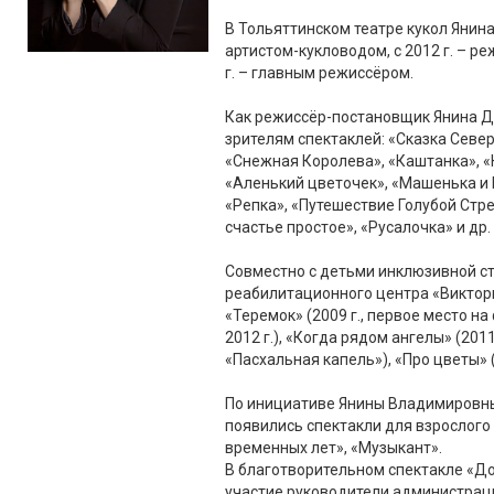
В Тольяттинском театре кукол Янина
артистом-кукловодом, с 2012 г. – р
г. – главным режиссёром.
Как режиссёр-постановщик Янина Д
зрителям спектаклей: «Сказка Север
«Снежная Королева», «Каштанка», «
«Аленький цветочек», «Машенька и
«Репка», «Путешествие Голубой Стре
счастье простое», «Русалочка» и др.
Совместно с детьми инклюзивной с
реабилитационного центра «Виктор
«Теремок» (2009 г., первое место на
2012 г.), «Когда рядом ангелы» (201
«Пасхальная капель»), «Про цветы» (2
По инициативе Янины Владимировны,
появились спектакли для взрослого 
временных лет», «Музыкант».
В благотворительном спектакле «Д
участие руководители администрац