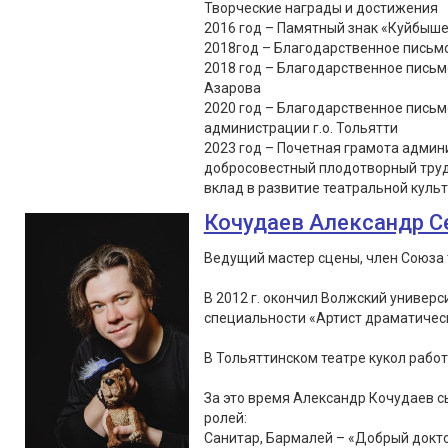
Творческие награды и достижения
2016 год – Памятный знак «Куйбыше
2018год – Благодарственное письмо
2018 год – Благодарственное письм
Азарова
2020 год – Благодарственное пись
администрации г.о. Тольятти
2023 год – Почетная грамота админи
добросовестный плодотворный труд
вклад в развитие театральной культу
Кочудаев Александр С
Ведущий мастер сцены, член Союза 
В 2012 г. окончил Волжский универс
специальности «Артист драматическ
В Тольяттинском театре кукол работа
За это время Александр Кочудаев сы
ролей:
Санитар, Бармалей – «Добрый докто