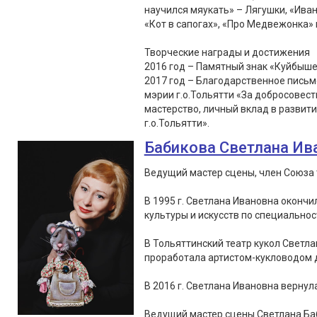
научился мяукать» – Лягушки, «Иван
«Кот в сапогах», «Про Медвежонка» 
Творческие награды и достижения
2016 год – Памятный знак «Куйбыше
2017 год – Благодарственное пись
мэрии г.о.Тольятти «За добросовес
мастерство, личный вклад в развит
г.о.Тольятти».
Бабикова Светлана Ив
Ведущий мастер сцены, член Союза 
В 1995 г. Светлана Ивановна оконч
культуры и искусств по специальнос
В Тольяттинский театр кукол Светла
проработала артистом-кукловодом д
В 2016 г. Светлана Ивановна вернула
Ведущий мастер сцены Светлана Ба