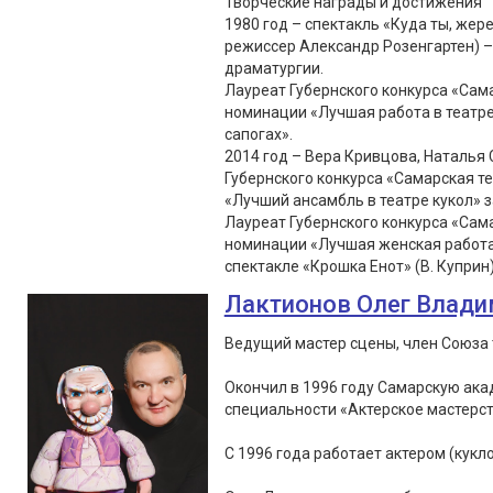
Творческие награды и достижения
1980 год – спектакль «Куда ты, жер
режиссер Александр Розенгартен) –
драматургии.
Лауреат Губернского конкурса «Сама
номинации «Лучшая работа в театре 
сапогах».
2014 год – Вера Кривцова, Наталья
Губернского конкурса «Самарская т
«Лучший ансамбль в театре кукол» з
Лауреат Губернского конкурса «Сама
номинации «Лучшая женская работа в
спектакле «Крошка Енот» (В. Куприн
Лактионов Олег Влад
Ведущий мастер сцены, член Союза 
Окончил в 1996 году Самарскую ака
специальности «Актерское мастерс
С 1996 года работает актером (кукло