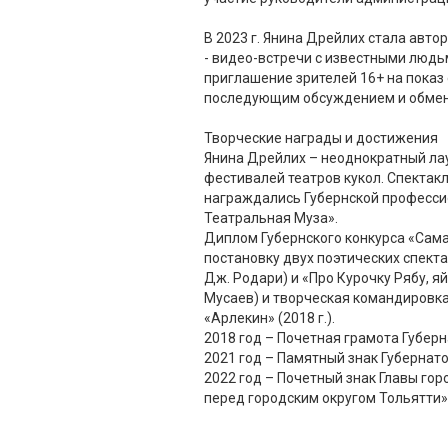
В 2023 г. Янина Дрейлих стала авто
- видео-встречи с известными людьм
приглашение зрителей 16+ на показ 
последующим обсуждением и обме
Творческие награды и достижения
Янина Дрейлих – неоднократный ла
фестивалей театров кукол. Спекта
награждались Губернской професс
Театральная Муза».
Диплом Губернского конкурса «Сама
постановку двух поэтических спекта
Дж. Родари) и «Про Курочку Рябу, яй
Мусаев) и творческая командировка
«Арлекин» (2018 г.).
2018 год – Почетная грамота Губер
2021 год – Памятный знак Губернат
2022 год – Почетный знак Главы гор
перед городским округом Тольятти»