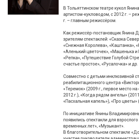
В Тольяттинском театре кукол Янина
артистом-кукловодом, с 2012 г. – р
г. – главным режиссёром.
Как режиссёр-постановщик Янина Д
зрителям спектаклей: «Сказка Север
«Снежная Королева», «Каштанка», «
«Аленький цветочек», «Машенька и
«Репка», «Путешествие Голубой Стре
счастье простое», «Русалочка» и др.
Совместно с детьми инклюзивной с
реабилитационного центра «Виктор
«Теремок» (2009 г., первое место на
2012 г.), «Когда рядом ангелы» (201
«Пасхальная капель»), «Про цветы» (2
По инициативе Янины Владимировны,
появились спектакли для взрослого 
временных лет», «Музыкант».
В благотворительном спектакле «Д
участие руководители администрац