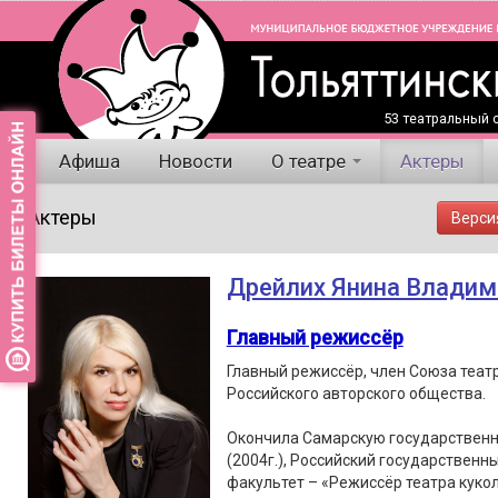
53 театральный с
Афиша
Новости
О театре
Актеры
Актеры
Верси
Дрейлих Янина Владим
Главный режиссёр
Главный режиссёр, член Союза теат
Российского авторского общества.
Окончила Самарскую государственн
(2004г.), Российский государственны
факультет – «Режиссёр театра кукол