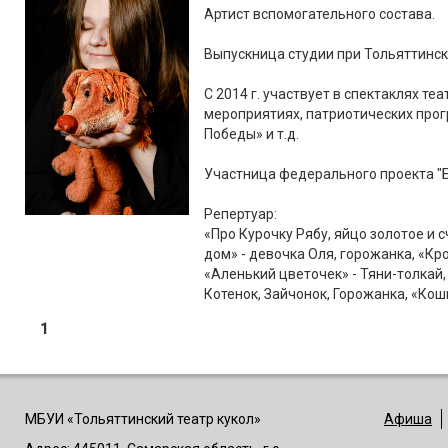
Артист вспомогательного состава.
Выпускница студии при Тольяттинск
С 2014 г. участвует в спектаклях те
мероприятиях, патриотических прог
Победы» и т.д.
Участница федерального проекта "Б
Репертуар:
«Про Курочку Рябу, яйцо золотое и с
дом» - девочка Оля, горожанка, «Кр
«Аленький цветочек» - Тяни-толкай
Котенок, Зайчонок, Горожанка, «Кошк
1
МБУИ «Тольяттинский театр кукол»
Афиша