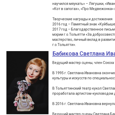
научился мяукать» – Лягушки, «Иван
«Кот в сапогах», «Про Медвежонка» 
Творческие награды и достижения
2016 год – Памятный знак «Куйбыше
2017 год – Благодарственное пись
мэрии г.о.Тольятти «За добросовес
мастерство, личный вклад в развит
г.о.Тольятти».
Бабикова Светлана Ив
Ведущий мастер сцены, член Союза 
В 1995 г. Светлана Ивановна оконч
культуры и искусств по специальнос
В Тольяттинский театр кукол Светла
проработала артистом-кукловодом д
В 2016 г. Светлана Ивановна вернула
Ведущий мастер сцены Светлана Ба