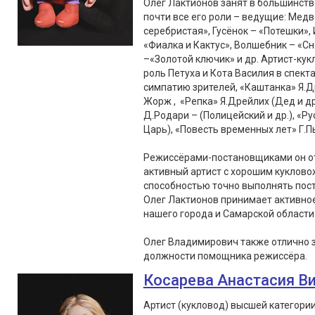
Олег Лактионов занят в большинств
почти все его роли – ведущие: Медв
серебристая», Гусёнок – «Потешки», 
«Фиалка и Кактус», Волшебник – «С
–«Золотой ключик» и др. Артист-кук
роль Петуха и Кота Василия в спект
симпатию зрителей, «Каштанка» Я.Д
Жорж , «Репка» Я.Дрейлих (Дед и др
Д.Родари – (Полицейский и др.), «Ру
Царь), «Повесть временных лет» Г.Пь
Режиссёрами-постановщиками он от
активный артист с хорошим куклово
способностью точно выполнять пос
Олег Лактионов принимает активное 
нашего города и Самарской области
Олег Владимирович также отлично 
должности помощника режиссёра.
Косарева Анастасия В
Артист (кукловод) высшей категори