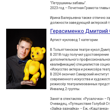
"Петрушкины забавы".
2023 год – Почетная Грамота главы г
Ирина Валерьевна также отлично з
должности заведующей актерской т
Герасименко Дмитрий 
Артист-кукловод 1 категории.
В Тольяттинском театре кукол Дмитр
В 2018 году получил удостоверение
дополнительного профессионально
квалификации) специалистов социок
«Искусство актера и режиссёра театр
В 2024 окончил Самарский институт 
современного искусства и художес
режиссёр театрализованных предст
Инвалид 2 группы.
Занят в спектаклях: «Русалочка» – 
Очевидец, «Путешествие Голубой Ст
«Зайка-зазнайка» – Ёж, «Каштанка» 