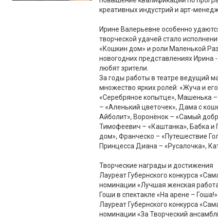
повышение квалификации по прогр
креативных индустрий и арт-менедж
Ирине Валерьевне особенно удаются
творческой удачей стало исполнени
«Кошкин дом» и роли Маленькой Ра
новогодних представлениях Ирина -
любят зрители.
За годы работы в театре ведущий м
множество ярких ролей: «Жуча и его
«Серебряное копытце», Машенька –
– «Аленький цветочек», Дама с кош
Айболит», Воронёнок – «Самый доб
Тимофеевич – «Каштанка», Бабка и 
дом», Франческо – «Путешествие Гол
Принцесса Диана – «Русалочка», Ка
Творческие награды и достижения
Лауреат Губернского конкурса «Сама
номинации «Лучшая женская работа
Гоши в спектакле «На арене – Гоша!»
Лауреат Губернского конкурса «Сам
номинации «За Творческий ансамбль 