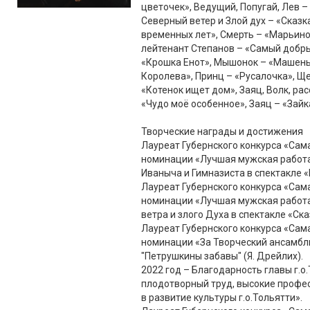
цветочек», Ведущий, Попугай, Лев – 
Северный ветер и Злой дух – «Сказк
временных лет», Смерть – «Марьино
лейтенант Степанов – «Самый добры
«Крошка Енот», Мышонок – «Машень
Королева», Принц – «Русалочка», Щ
«Котенок ищет дом», Заяц, Волк, ра
«Чудо моё особенное», Заяц – «Зайка
Творческие награды и достижения
Лауреат Губернского конкурса «Сам
номинации «Лучшая мужская работа в
Иваныча и Гимназиста в спектакле 
Лауреат Губернского конкурса «Сам
номинации «Лучшая мужская работа 
ветра и злого Духа в спектакле «Ск
Лауреат Губернского конкурса «Сам
номинации «За Творческий ансамбль 
"Петрушкины забавы" (Я. Дрейлих).
2022 год – Благодарность главы г.о
плодотворный труд, высокие профе
в развитие культуры г.о.Тольятти».