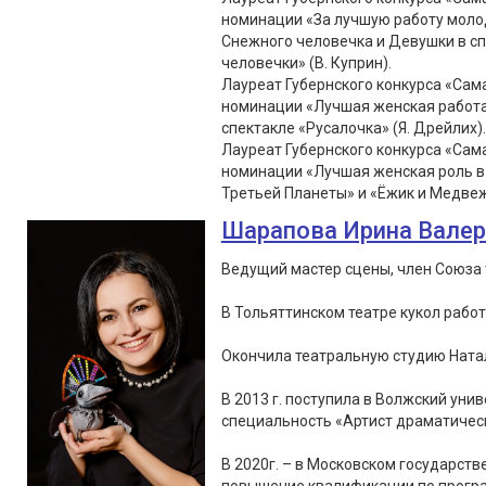
номинации «За лучшую работу молод
Снежного человечка и Девушки в с
человечки» (В. Куприн).
Лауреат Губернского конкурса «Сама
номинации «Лучшая женская работа 
спектакле «Русалочка» (Я. Дрейлих).
Лауреат Губернского конкурса «Сама
номинации «Лучшая женская роль в 
Третьей Планеты» и «Ёжик и Медвеж
Шарапова Ирина Вале
Ведущий мастер сцены, член Союза 
В Тольяттинском театре кукол работа
Окончила театральную студию Натал
В 2013 г. поступила в Волжский уни
специальность «Артист драматическ
В 2020г. – в Московском государст