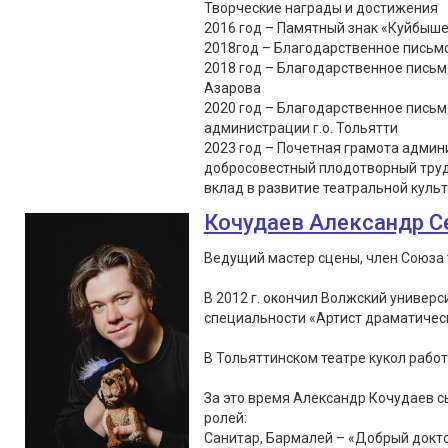
Творческие награды и достижения
2016 год – Памятный знак «Куйбыше
2018год – Благодарственное письмо
2018 год – Благодарственное письм
Азарова
2020 год – Благодарственное пись
администрации г.о. Тольятти
2023 год – Почетная грамота админи
добросовестный плодотворный труд
вклад в развитие театральной культу
Кочудаев Александр С
Ведущий мастер сцены, член Союза 
В 2012 г. окончил Волжский универс
специальности «Артист драматическ
В Тольяттинском театре кукол работа
За это время Александр Кочудаев сы
ролей:
Санитар, Бармалей – «Добрый докто