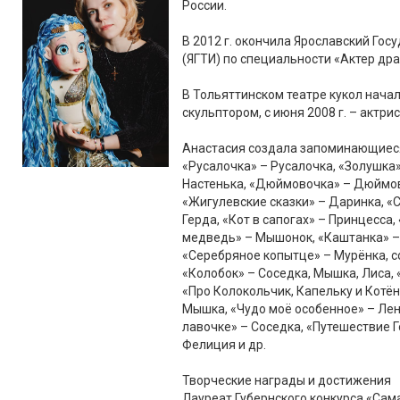
России.
В 2012 г. окончила Ярославский Го
(ЯГТИ) по специальности «Актер др
В Тольяттинском театре кукол начал
скульптором, с июня 2008 г. – актрис
Анастасия создала запоминающиеся 
«Русалочка» – Русалочка, «Золушка»
Настенька, «Дюймовочка» – Дюймов
«Жигулевские сказки» – Даринка, «
Герда, «Кот в сапогах» – Принцесса
медведь» – Мышонок, «Каштанка» –
«Серебряное копытце» – Мурёнка, с
«Колобок» – Соседка, Мышка, Лиса,
«Про Колокольчик, Капельку и Котён
Мышка, «Чудо моё особенное» – Ленк
лавочке» – Соседка, «Путешествие Г
Фелиция и др.
Творческие награды и достижения
Лауреат Губернского конкурса «Сама