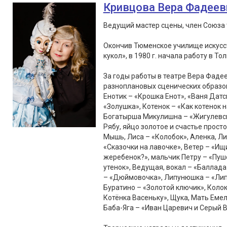
Кривцова Вера Фадеев
Ведущий мастер сцены, член Союза 
Окончив Тюменское училище искусст
кукол», в 1980 г. начала работу в То
За годы работы в театре Вера Фаде
разноплановых сценических образов
Енотик – «Крошка Енот», «Ваня Датс
«Золушка», Котенок – «Как котенок 
Богатырша Микулишна – «Жигулевски
Рябу, яйцо золотое и счастье просто
Мышь, Лиса – «Колобок», Аленка, Лис
«Сказочки на лавочке», Ветер – «Ищ
жеребенок?», мальчик Петру – «Пушо
утенок», Ведущая, вокал – «Балла
– «Дюймовочка», Липунюшка – «Липу
Буратино – «Золотой ключик», Колок
Котёнка Васеньку», Щука, Мать Емел
Баба-Яга – «Иван Царевич и Серый В