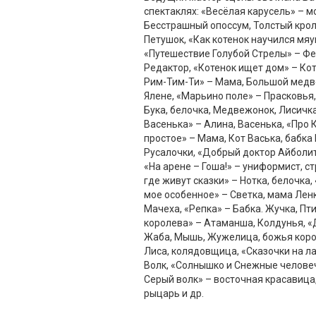
спектаклях: «Весёлая карусель» – м
Бесстрашный опоссум, Толстый крол
Петушок, «Как котенок научился мяу
«Путешествие Голубой Стрелы» – Фе
Редактор, «Котенок ищет дом» – Ко
Рим-Тим-Ти» – Мама, Большой медве
Ялене, «Марьино поле» – Прасковья,
Бука, белочка, Медвежонок, Лисичка
Васенька» – Алина, Васенька, «Про 
простое» – Мама, Кот Васька, бабка 
Русалочки, «Добрый доктор Айболит»
«На арене – Гоша!» – униформист, ст
где живут сказки» – Нотка, белочка
мое особенное» – Светка, мама Лен
Мачеха, «Репка» – Бабка. Жучка, Пт
королева» – Атаманша, Колдунья, 
Жаба, Мышь, Жужелица, божья коров
Лиса, колядовщица, «Сказочки на ла
Волк, «Солнышко и Снежные человеч
Серый волк» – восточная красавица
рыцарь и др.