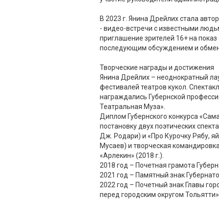
В 2023 г. Янина Дрейлих стала авто
- видео-встречи с известными людьм
приглашение зрителей 16+ на показ 
последующим обсуждением и обме
Творческие награды и достижения
Янина Дрейлих – неоднократный ла
фестивалей театров кукол. Спекта
награждались Губернской професс
Театральная Муза».
Диплом Губернского конкурса «Сама
постановку двух поэтических спекта
Дж. Родари) и «Про Курочку Рябу, яй
Мусаев) и творческая командировка
«Арлекин» (2018 г.).
2018 год – Почетная грамота Губер
2021 год – Памятный знак Губернат
2022 год – Почетный знак Главы гор
перед городским округом Тольятти»