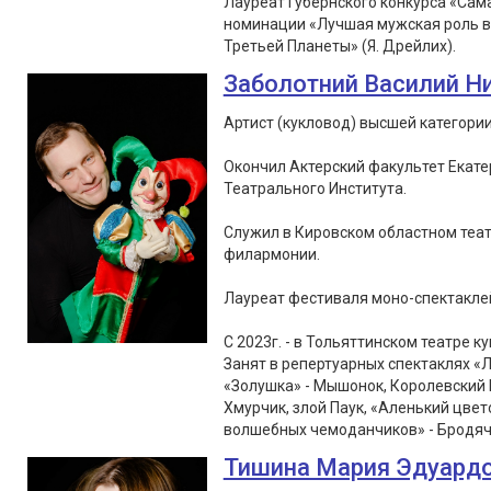
Лауреат Губернского конкурса «Сам
номинации «Лучшая мужская роль в 
Третьей Планеты» (Я. Дрейлих).
Заболотний Василий Н
Артист (кукловод) высшей категории
Окончил Актерский факультет Екате
Театрального Института.
Служил в Кировском областном теат
филармонии.
Лауреат фестиваля моно-спектаклей «
С 2023г. - в Тольяттинском театре ку
Занят в репертуарных спектаклях «Л
«Золушка» - Мышонок, Королевский 
Хмурчик, злой Паук, «Аленький цвет
волшебных чемоданчиков» - Бродячи
Тишина Мария Эдуард