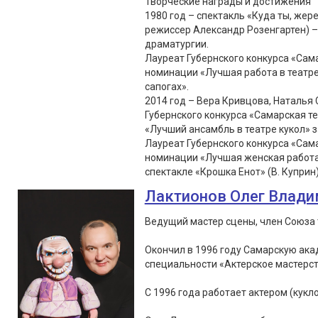
Творческие награды и достижения
1980 год – спектакль «Куда ты, жер
режиссер Александр Розенгартен) –
драматургии.
Лауреат Губернского конкурса «Сама
номинации «Лучшая работа в театре 
сапогах».
2014 год – Вера Кривцова, Наталья
Губернского конкурса «Самарская т
«Лучший ансамбль в театре кукол» з
Лауреат Губернского конкурса «Сама
номинации «Лучшая женская работа в
спектакле «Крошка Енот» (В. Куприн
Лактионов Олег Влад
Ведущий мастер сцены, член Союза 
Окончил в 1996 году Самарскую ака
специальности «Актерское мастерс
С 1996 года работает актером (кукло