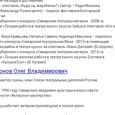
ие награды и достижения
– спектакль «Куда ты, жеребенок?» (автор – Рада Москова,
Александр Розенгартен) – лауреат фестиваля Болгарской
гии.
убернского конкурса «Самарская театральная муза - 2008» в
 «Лучшая работа в театре кукол» за роль Зайца в спектакле «Кот 
– Вера Кривцова, Наталья Савина, Надежда Никулина – лауреаты
го конкурса «Самарская театральная Муза - 2013» в номинации
нсамбль в театре кукол» за спектакль «Ваня Датский» (Б.Шергин).
убернского конкурса «Самарская театральная муза - 2015» в
 «Лучшая женская работа в театре кукол» за роль Енотика в
 «Крошка Енот» (В. Куприн).
онов Олег Владимирович
астер сцены, член Союза театральных деятелей России.
 1996 году Самарскую академию культуры и искусства по
ости «Актерское мастерство».
да работает актером (кукловодом) в театре кукол.