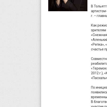
В Тольятт
артистом-
г. – глав
Как режи
зрителям 
«Снежная 
«Аленьки
«Репка», 
счастье п
Совместн
реабилита
«Теремок»
2012 г.),
«Пасхальн
По инициа
появились
временных
В благот
участие 