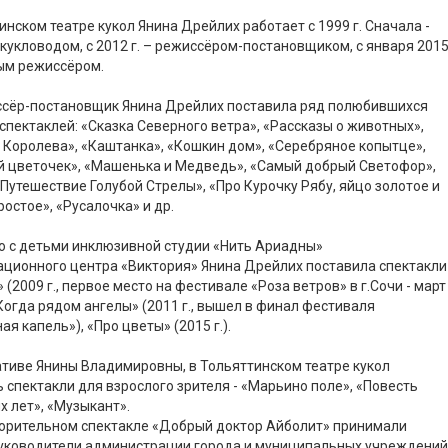
инском театре кукол Янина Дрейлих работает с 1999 г. Сначала -
кукловодом, с 2012 г. – режиссёром-постановщиком, с января 201
ным режиссёром.
ссёр-постановщик Янина Дрейлих поставила ряд полюбившихся
спектаклей: «Сказка Северного ветра», «Рассказы о животных»,
Королева», «Каштанка», «Кошкин дом», «Серебряное копытце»,
й цветочек», «Машенька и Медведь», «Самый добрый Светофор»,
«Путешествие Голубой Стрелы», «Про Курочку Рябу, яйцо золотое и
ростое», «Русалочка» и др.
о с детьми инклюзивной студии «Нить Ариадны»
ционного центра «Виктория» Янина Дрейлих поставила спектакли
 (2009 г., первое место на фестивале «Роза ветров» в г.Сочи - март
 «Когда рядом ангелы» (2011 г., вышел в финал фестиваля
ая капель»), «Про цветы» (2015 г.).
тиве Янины Владимировны, в Тольяттинском театре кукол
 спектакли для взрослого зрителя - «Марьино поле», «Повесть
 лет», «Музыкант».
ворительном спектакле «Добрый доктор Айболит» принимали
руководители администрации города и муниципальных учреждений