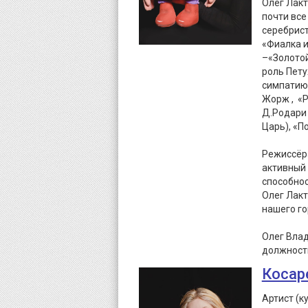
Олег Лакт
почти все
серебрист
«Фиалка и
–«Золотой
роль Пету
симпатию 
Жорж , «Р
Д.Родари 
Царь), «П
Режиссёра
активный 
способно
Олег Лакт
нашего го
Олег Вла
должност
Косар
Артист (к