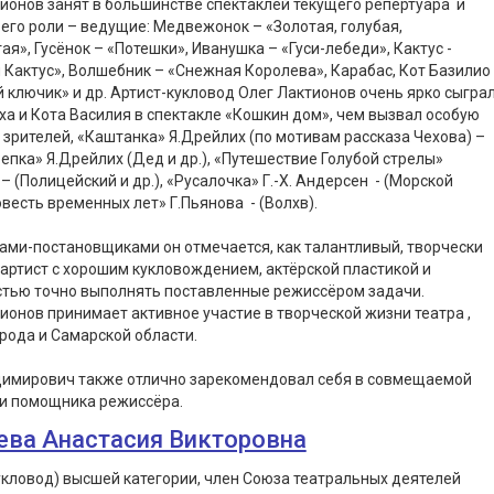
ионов занят в большинстве спектаклей текущего репертуара и
 его роли – ведущие: Медвежонок – «Золотая, голубая,
ая», Гусёнок – «Потешки», Иванушка – «Гуси-лебеди», Кактус -
 Кактус», Волшебник – «Снежная Королева», Карабас, Кот Базилио
 ключик» и др. Артист-кукловод Олег Лактионов очень ярко сыгра
ха и Кота Василия в спектакле «Кошкин дом», чем вызвал особую
зрителей, «Каштанка» Я.Дрейлих (по мотивам рассказа Чехова) –
епка» Я.Дрейлих (Дед и др.), «Путешествие Голубой стрелы»
– (Полицейский и др.), «Русалочка» Г.-Х. Андерсен - (Морской
овесть временных лет» Г.Пьянова - (Волхв).
ми-постановщиками он отмечается, как талантливый, творчески
артист с хорошим кукловождением, актёрской пластикой и
стью точно выполнять поставленные режиссёром задачи.
ионов принимает активное участие в творческой жизни театра ,
рода и Самарской области.
димирович также отлично зарекомендовал себя в совмещаемой
и помощника режиссёра.
ева Анастасия Викторовна
укловод) высшей категории, член Союза театральных деятелей