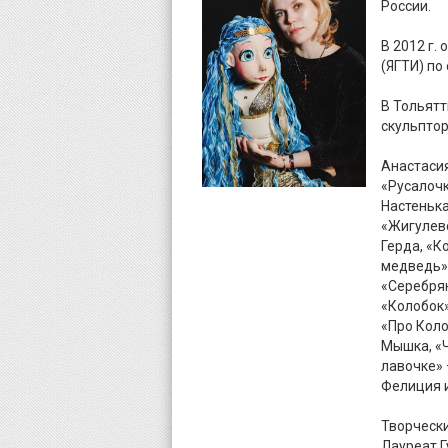
России.
В 2012 г.
(ЯГТИ) по
В Тольятт
скульптор
Анастасия
«Русалочк
Настенька
«Жигулевс
Герда, «К
медведь» 
«Серебрян
«Колобок»
«Про Коло
Мышка, «Ч
лавочке» 
Фелиция и
Творческ
Лауреат Г