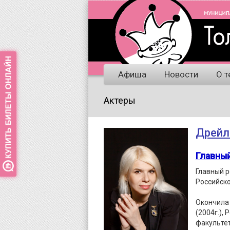
Афиша
Новости
О т
Актеры
Дрейл
Главны
Главный р
Российско
Окончила
(2004г.),
факультет