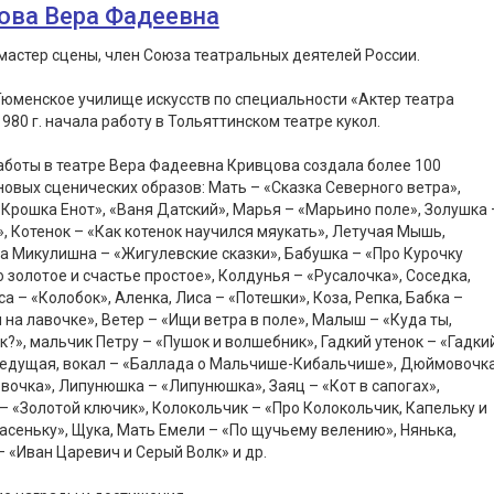
ова Вера Фадеевна
астер сцены, член Союза театральных деятелей России.
юменское училище искусств по специальности «Актер театра
 1980 г. начала работу в Тольяттинском театре кукол.
аботы в театре Вера Фадеевна Кривцова создала более 100
овых сценических образов: Мать – «Сказка Северного ветра»,
«Крошка Енот», «Ваня Датский», Марья – «Марьино поле», Золушка 
, Котенок – «Как котенок научился мяукать», Летучая Мышь,
 Микулишна – «Жигулевские сказки», Бабушка – «Про Курочку
о золотое и счастье простое», Колдунья – «Русалочка», Соседка,
а – «Колобок», Аленка, Лиса – «Потешки», Коза, Репка, Бабка –
 на лавочке», Ветер – «Ищи ветра в поле», Малыш – «Куда ты,
?», мальчик Петру – «Пушок и волшебник», Гадкий утенок – «Гадки
 Ведущая, вокал – «Баллада о Мальчише-Кибальчише», Дюймовочк
очка», Липунюшка – «Липунюшка», Заяц – «Кот в сапогах»,
– «Золотой ключик», Колокольчик – «Про Колокольчик, Капельку и
асеньку», Щука, Мать Емели – «По щучьему велению», Нянька,
– «Иван Царевич и Серый Волк» и др.