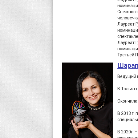
номинации
Снежного
человечки
Лауреат Г
номинации
спектакле
Лауреат Г
номинации
Третьей П
Шарап
Ведущий м
В Тольятт
Окончила 
В 2013 г.
специальн
В 2020г. 