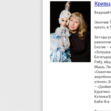
Кривц
Ведущий м
Окончив Т
кукол», в
За годы р
разноплан
Енотик – 
«Золушка»
Богатырша
Рябу, яйц
Мышь, Лис
«Сказочки
жеребенок
утенок»,
– «Дюймов
Буратино 
Котёнка В
Баба-Яга 