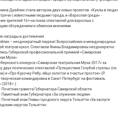
 Янина Дрейлих стала автором двух новых проектов: «Куклы в люди
стречи с известными людьми города, и «Взрослая среда» -
ие зрителей 16+ на показ спектаклей для взрослых с
щим обсуждением и обменом мнениями.
ие награды и достижения
ейлих – неоднократный лауреат Всероссийских и международных
ей театров кукол. Спектакли Янины Владимировны неоднократно
лись Губернской профессиональной премией «Самарская
ая Муза».
бернского конкурса «Самарская театральная Муза-2017» за
у двух поэтических спектаклей «Путешествие Голубой стрелы» (по
и) и «Про Курочку Рябу, яйцо золотое и счастье простое» (Р.
 творческая командировка в Санкт-Петербург на фестиваль
(2018 г.).
– Почетная грамота Губернатора Самарской области
– Памятный знак Губернатора «За служение людям»
– Почетный знак Главы городского округа Тольятти «За заслуги
одским округом Тольятти».