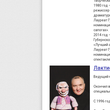
Творческ
1980 год 
режиссер 
драматур
Лауреат Г
номинации
сапогах».
2014 год 
Губернско
«Лучший а
Лауреат Г
номинации
спектакле
Лакти
Ведущий м
Окончил в
специальн
С 1996 го