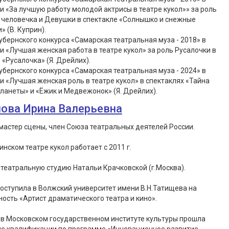
 «За лучшую работу молодой актрисы в театре кукол»» за роль
 человечка и Девушки в спектакле «Солнышко и снежные
» (В. Куприн).
убернского конкурса «Самарская театральная муза - 2018» в
 «Лучшая женская работа в театре кукол» за роль Русалочки в
 «Русалочка» (Я. Дрейлих).
убернского конкурса «Самарская театральная муза - 2024» в
 «Лучшая женская роль в театре кукол» в спектаклях «Тайна
ланеты» и «Ёжик и Медвежонок» (Я. Дрейлих).
ова Ирина Валерьевна
астер сцены, член Союза театральных деятелей России.
инском театре кукол работает с 2011 г.
театральную студию Натальи Крачковской (г.Москва).
 поступила в Волжский университет имени В.Н.Татищева на
ость «Артист драматического театра и кино».
– в Московском государственном институте культуры прошла