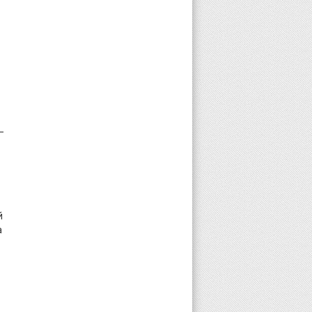
–
й
а