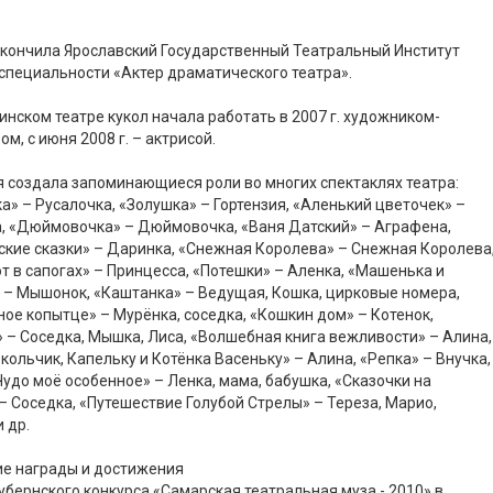
 окончила Ярославский Государственный Театральный Институт
 специальности «Актер драматического театра».
инском театре кукол начала работать в 2007 г. художником-
ом, с июня 2008 г. – актрисой.
 создала запоминающиеся роли во многих спектаклях театра:
а» – Русалочка, «Золушка» – Гортензия, «Аленький цветочек» –
, «Дюймовочка» – Дюймовочка, «Ваня Датский» – Аграфена,
кие сказки» – Даринка, «Снежная Королева» – Снежная Королева
от в сапогах» – Принцесса, «Потешки» – Аленка, «Машенька и
– Мышонок, «Каштанка» – Ведущая, Кошка, цирковые номера,
ое копытце» – Мурёнка, соседка, «Кошкин дом» – Котенок,
 – Соседка, Мышка, Лиса, «Волшебная книга вежливости» – Алина,
кольчик, Капельку и Котёнка Васеньку» – Алина, «Репка» – Внучка,
удо моё особенное» – Ленка, мама, бабушка, «Сказочки на
– Соседка, «Путешествие Голубой Стрелы» – Тереза, Марио,
 др.
ие награды и достижения
убернского конкурса «Самарская театральная муза - 2010» в