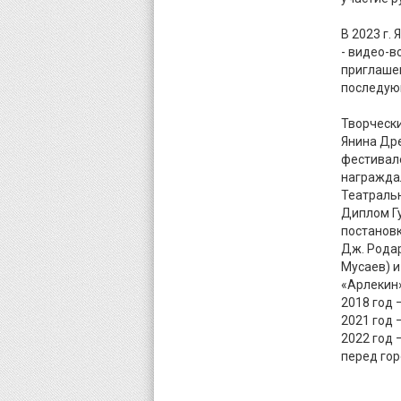
В 2023 г.
- видео-в
приглашен
последую
Творческ
Янина Др
фестивал
награжда
Театральн
Диплом Гу
постановк
Дж. Родар
Мусаев) и
«Арлекин» 
2018 год 
2021 год 
2022 год 
перед гор