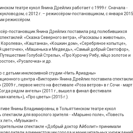
инском театре кукол Янина Дрейлих работает с 1999 г. Сначала -
кукловодом, с 2012 г. – режиссёром-постановщиком, с января 201
ным режиссёром.
ссёр-постановщик Янина Дрейлих поставила ряд полюбившихся
спектаклей: «Сказка Северного ветра», «Рассказы о животных»,
Королева», «Каштанка», «Кошкин дом», «Серебряное копытце»,
й цветочек», «Машенька и Медведь», «Самый добрый Светофор»,
«Путешествие Голубой Стрелы», «Про Курочку Рябу, яйцо золотое и
ростое», «Русалочка» и др.
о с детьми инклюзивной студии «Нить Ариадны»
ционного центра «Виктория» Янина Дрейлих поставила спектакли
 (2009 г., первое место на фестивале «Роза ветров» в г.Сочи - март
 «Когда рядом ангелы» (2011 г., вышел в финал фестиваля
ая капель»), «Про цветы» (2015 г.).
тиве Янины Владимировны, в Тольяттинском театре кукол
 спектакли для взрослого зрителя - «Марьино поле», «Повесть
 лет», «Музыкант».
ворительном спектакле «Добрый доктор Айболит» принимали
руководители администрации города и муниципальных учреждений