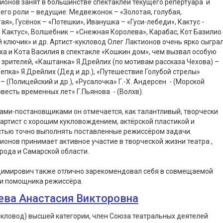
ионов занят в большинстве спектаклей текущего репертуара и
 его роли – ведущие: Медвежонок – «Золотая, голубая,
ая», Гусёнок – «Потешки», Иванушка – «Гуси-лебеди», Кактус -
 Кактус», Волшебник – «Снежная Королева», Карабас, Кот Базилио
 ключик» и др. Артист-кукловод Олег Лактионов очень ярко сыгра
ха и Кота Василия в спектакле «Кошкин дом», чем вызвал особую
зрителей, «Каштанка» Я.Дрейлих (по мотивам рассказа Чехова) –
епка» Я.Дрейлих (Дед и др.), «Путешествие Голубой стрелы»
– (Полицейский и др.), «Русалочка» Г.-Х. Андерсен - (Морской
овесть временных лет» Г.Пьянова - (Волхв).
ми-постановщиками он отмечается, как талантливый, творчески
артист с хорошим кукловождением, актёрской пластикой и
стью точно выполнять поставленные режиссёром задачи.
ионов принимает активное участие в творческой жизни театра ,
рода и Самарской области.
димирович также отлично зарекомендовал себя в совмещаемой
и помощника режиссёра.
ева Анастасия Викторовна
укловод) высшей категории, член Союза театральных деятелей