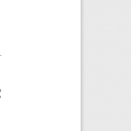
–
й
а