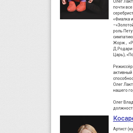
Олег Лакт
почти все
серебрист
«Фиалка и
–«Золотой
роль Пету
симпатию 
Жорж , «Р
Д.Родари 
Царь), «П
Режиссёра
активный 
способно
Олег Лакт
нашего го
Олег Вла
должност
Косар
Артист (к