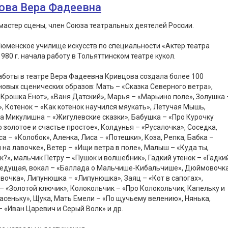
ова Вера Фадеевна
астер сцены, член Союза театральных деятелей России.
юменское училище искусств по специальности «Актер театра
 1980 г. начала работу в Тольяттинском театре кукол.
аботы в театре Вера Фадеевна Кривцова создала более 100
овых сценических образов: Мать – «Сказка Северного ветра»,
«Крошка Енот», «Ваня Датский», Марья – «Марьино поле», Золушка 
, Котенок – «Как котенок научился мяукать», Летучая Мышь,
 Микулишна – «Жигулевские сказки», Бабушка – «Про Курочку
о золотое и счастье простое», Колдунья – «Русалочка», Соседка,
а – «Колобок», Аленка, Лиса – «Потешки», Коза, Репка, Бабка –
 на лавочке», Ветер – «Ищи ветра в поле», Малыш – «Куда ты,
?», мальчик Петру – «Пушок и волшебник», Гадкий утенок – «Гадки
 Ведущая, вокал – «Баллада о Мальчише-Кибальчише», Дюймовочк
очка», Липунюшка – «Липунюшка», Заяц – «Кот в сапогах»,
– «Золотой ключик», Колокольчик – «Про Колокольчик, Капельку и
асеньку», Щука, Мать Емели – «По щучьему велению», Нянька,
– «Иван Царевич и Серый Волк» и др.