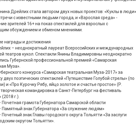
 Янина Дрейлих стала автором двух новых проектов: «Куклы в люди
стречи с известными людьми города, и «Взрослая среда» -
ие зрителей 16+ на показ спектаклей для взрослых с
щим обсуждением и обменом мнениями.
ие награды и достижения
ейлих – неоднократный лауреат Всероссийских и международных
ей театров кукол. Спектакли Янины Владимировны неоднократно
лись Губернской профессиональной премией «Самарская
ая Муза».
бернского конкурса «Самарская театральная Муза-2017» за
у двух поэтических спектаклей «Путешествие Голубой стрелы» (по
и) и «Про Курочку Рябу, яйцо золотое и счастье простое» (Р.
 творческая командировка в Санкт-Петербург на фестиваль
(2018 г.).
– Почетная грамота Губернатора Самарской области
– Памятный знак Губернатора «За служение людям»
– Почетный знак Главы городского округа Тольятти «За заслуги
одским округом Тольятти».