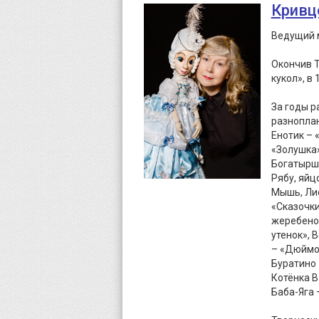
Кривц
Ведущий м
Окончив Т
кукол», в
За годы р
разноплан
Енотик – 
«Золушка»
Богатырша
Рябу, яйц
Мышь, Лис
«Сказочки
жеребенок
утенок»,
– «Дюймов
Буратино 
Котёнка В
Баба-Яга 