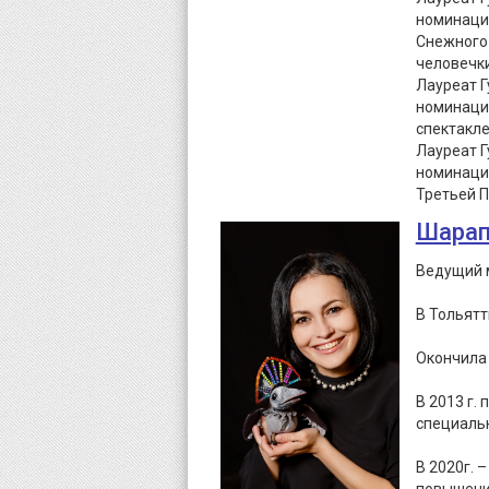
номинации
Снежного
человечки
Лауреат Г
номинации
спектакле
Лауреат Г
номинации
Третьей П
Шарап
Ведущий м
В Тольятт
Окончила 
В 2013 г.
специальн
В 2020г. 