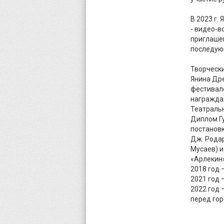
В 2023 г.
- видео-в
приглашен
последую
Творческ
Янина Др
фестивал
награжда
Театральн
Диплом Гу
постановк
Дж. Родар
Мусаев) и
«Арлекин» 
2018 год 
2021 год 
2022 год 
перед гор