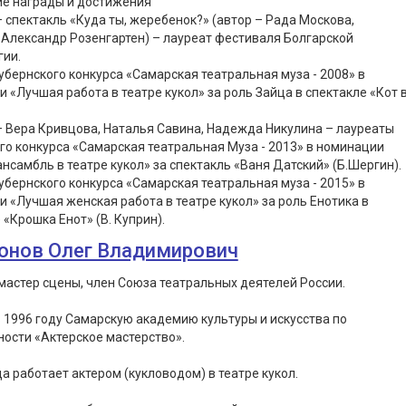
ие награды и достижения
– спектакль «Куда ты, жеребенок?» (автор – Рада Москова,
Александр Розенгартен) – лауреат фестиваля Болгарской
гии.
убернского конкурса «Самарская театральная муза - 2008» в
 «Лучшая работа в театре кукол» за роль Зайца в спектакле «Кот 
– Вера Кривцова, Наталья Савина, Надежда Никулина – лауреаты
го конкурса «Самарская театральная Муза - 2013» в номинации
нсамбль в театре кукол» за спектакль «Ваня Датский» (Б.Шергин).
убернского конкурса «Самарская театральная муза - 2015» в
 «Лучшая женская работа в театре кукол» за роль Енотика в
 «Крошка Енот» (В. Куприн).
онов Олег Владимирович
астер сцены, член Союза театральных деятелей России.
 1996 году Самарскую академию культуры и искусства по
ости «Актерское мастерство».
да работает актером (кукловодом) в театре кукол.