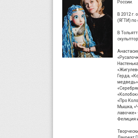
России.
В 2012 г.
(ЯГТИ) по
В Тольятт
скульптор
Анастасия
«Русалочк
Настенька
«Жигулевс
Герда, «К
медведь» 
«Серебрян
«Колобок»
«Про Коло
Мышка, «Ч
лавочке» 
Фелиция и
Творческ
Лауреат Г