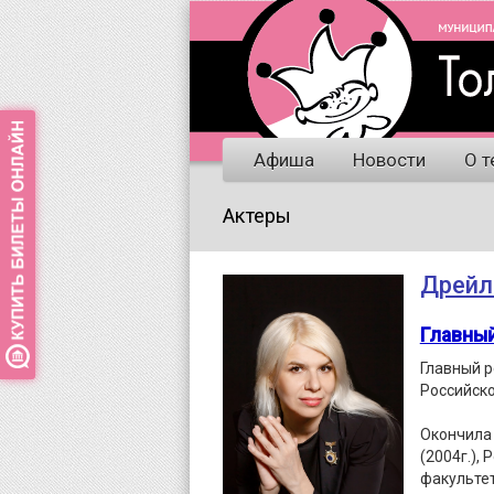
Афиша
Новости
О т
Актеры
Дрейл
Главны
Главный р
Российско
Окончила
(2004г.),
факультет