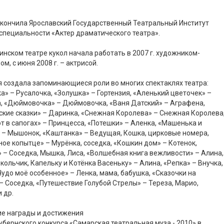
 окончила Ярославский Государственный Театральный Институт
 специальности «Актер драматического театра».
инском театре кукол начала работать в 2007 г. художником-
ом, с июня 2008 г. – актрисой.
 создала запоминающиеся роли во многих спектаклях театра:
а» – Русалочка, «Золушка» – Гортензия, «Аленький цветочек» –
, «Дюймовочка» – Дюймовочка, «Ваня Датский» – Аграфена,
кие сказки» – Даринка, «Снежная Королева» – Снежная Королева
от в сапогах» – Принцесса, «Потешки» – Аленка, «Машенька и
– Мышонок, «Каштанка» – Ведущая, Кошка, цирковые номера,
ое копытце» – Мурёнка, соседка, «Кошкин дом» – Котенок,
 – Соседка, Мышка, Лиса, «Волшебная книга вежливости» – Алина,
кольчик, Капельку и Котёнка Васеньку» – Алина, «Репка» – Внучка,
удо моё особенное» – Ленка, мама, бабушка, «Сказочки на
– Соседка, «Путешествие Голубой Стрелы» – Тереза, Марио,
 др.
ие награды и достижения
убернского конкурса «Самарская театральная муза - 2010» в