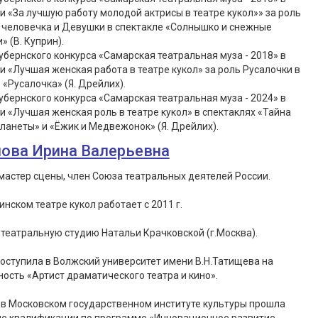
 «За лучшую работу молодой актрисы в театре кукол»» за роль
 человечка и Девушки в спектакле «Солнышко и снежные
» (В. Куприн).
убернского конкурса «Самарская театральная муза - 2018» в
 «Лучшая женская работа в театре кукол» за роль Русалочки в
 «Русалочка» (Я. Дрейлих).
убернского конкурса «Самарская театральная муза - 2024» в
 «Лучшая женская роль в театре кукол» в спектаклях «Тайна
ланеты» и «Ёжик и Медвежонок» (Я. Дрейлих).
ова Ирина Валерьевна
астер сцены, член Союза театральных деятелей России.
инском театре кукол работает с 2011 г.
театральную студию Натальи Крачковской (г.Москва).
 поступила в Волжский университет имени В.Н.Татищева на
ость «Артист драматического театра и кино».
– в Московском государственном институте культуры прошла