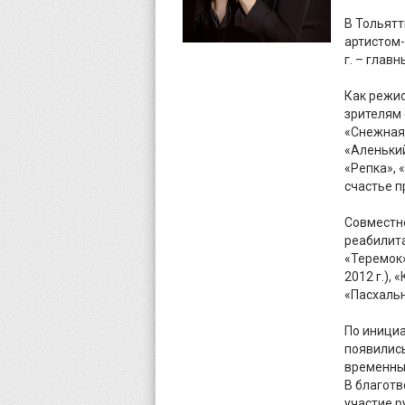
В Тольятт
артистом-
г. – глав
Как режи
зрителям 
«Снежная 
«Аленьки
«Репка», 
счастье п
Совместн
реабилита
«Теремок»
2012 г.),
«Пасхальн
По инициа
появились
временных
В благот
участие 