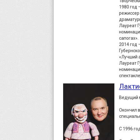
Творческ
1980 год 
режиссер 
драматур
Лауреат Г
номинации
сапогах».
2014 год 
Губернско
«Лучший а
Лауреат Г
номинации
спектакле
Лакти
Ведущий м
Окончил в
специальн
С 1996 го