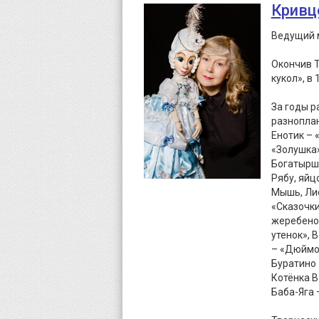
Кривц
Ведущий м
Окончив Т
кукол», в
За годы р
разноплан
Енотик – 
«Золушка»
Богатырша
Рябу, яйц
Мышь, Лис
«Сказочки
жеребенок
утенок»,
– «Дюймов
Буратино 
Котёнка В
Баба-Яга 