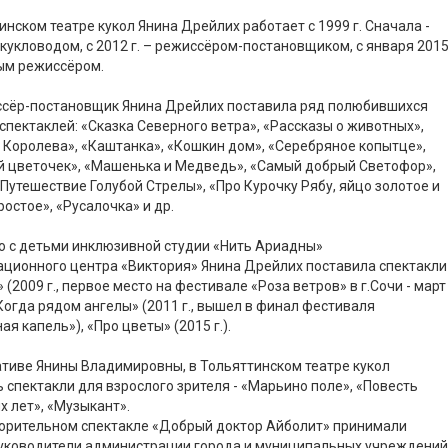
инском театре кукол Янина Дрейлих работает с 1999 г. Сначала -
кукловодом, с 2012 г. – режиссёром-постановщиком, с января 201
ным режиссёром.
ссёр-постановщик Янина Дрейлих поставила ряд полюбившихся
спектаклей: «Сказка Северного ветра», «Рассказы о животных»,
Королева», «Каштанка», «Кошкин дом», «Серебряное копытце»,
й цветочек», «Машенька и Медведь», «Самый добрый Светофор»,
«Путешествие Голубой Стрелы», «Про Курочку Рябу, яйцо золотое и
ростое», «Русалочка» и др.
о с детьми инклюзивной студии «Нить Ариадны»
ционного центра «Виктория» Янина Дрейлих поставила спектакли
 (2009 г., первое место на фестивале «Роза ветров» в г.Сочи - март
 «Когда рядом ангелы» (2011 г., вышел в финал фестиваля
ая капель»), «Про цветы» (2015 г.).
тиве Янины Владимировны, в Тольяттинском театре кукол
 спектакли для взрослого зрителя - «Марьино поле», «Повесть
 лет», «Музыкант».
ворительном спектакле «Добрый доктор Айболит» принимали
руководители администрации города и муниципальных учреждений