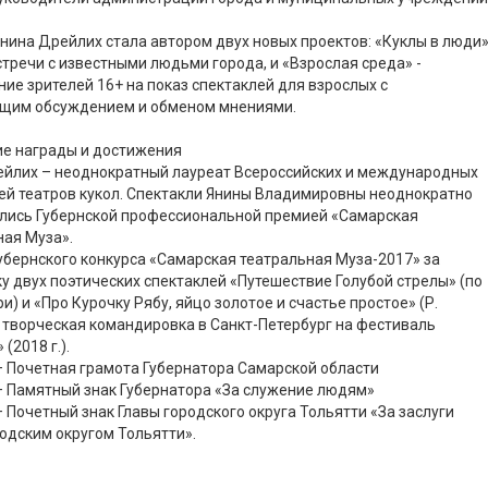
 Янина Дрейлих стала автором двух новых проектов: «Куклы в люди
стречи с известными людьми города, и «Взрослая среда» -
ие зрителей 16+ на показ спектаклей для взрослых с
щим обсуждением и обменом мнениями.
ие награды и достижения
ейлих – неоднократный лауреат Всероссийских и международных
ей театров кукол. Спектакли Янины Владимировны неоднократно
лись Губернской профессиональной премией «Самарская
ая Муза».
бернского конкурса «Самарская театральная Муза-2017» за
у двух поэтических спектаклей «Путешествие Голубой стрелы» (по
и) и «Про Курочку Рябу, яйцо золотое и счастье простое» (Р.
 творческая командировка в Санкт-Петербург на фестиваль
(2018 г.).
– Почетная грамота Губернатора Самарской области
– Памятный знак Губернатора «За служение людям»
– Почетный знак Главы городского округа Тольятти «За заслуги
одским округом Тольятти».