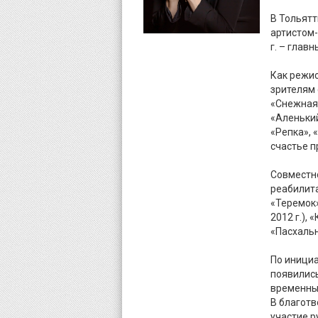
В Тольятт
артистом-
г. – глав
Как режи
зрителям 
«Снежная 
«Аленьки
«Репка», 
счастье п
Совместн
реабилита
«Теремок»
2012 г.),
«Пасхальн
По инициа
появились
временных
В благот
участие 