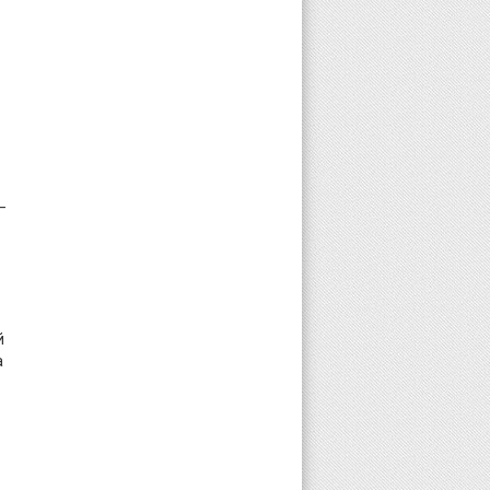
–
й
а