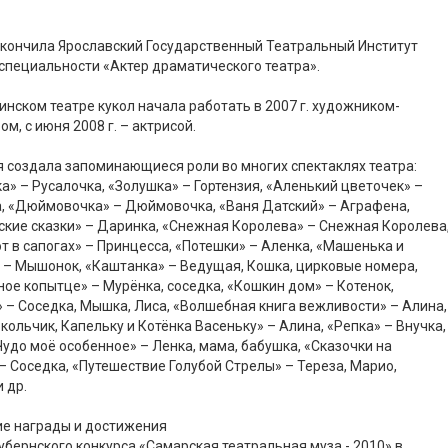
 окончила Ярославский Государственный Театральный Институт
 специальности «Актер драматического театра».
инском театре кукол начала работать в 2007 г. художником-
ом, с июня 2008 г. – актрисой.
 создала запоминающиеся роли во многих спектаклях театра:
а» – Русалочка, «Золушка» – Гортензия, «Аленький цветочек» –
, «Дюймовочка» – Дюймовочка, «Ваня Датский» – Аграфена,
кие сказки» – Даринка, «Снежная Королева» – Снежная Королева
от в сапогах» – Принцесса, «Потешки» – Аленка, «Машенька и
– Мышонок, «Каштанка» – Ведущая, Кошка, цирковые номера,
ое копытце» – Мурёнка, соседка, «Кошкин дом» – Котенок,
 – Соседка, Мышка, Лиса, «Волшебная книга вежливости» – Алина,
кольчик, Капельку и Котёнка Васеньку» – Алина, «Репка» – Внучка,
удо моё особенное» – Ленка, мама, бабушка, «Сказочки на
– Соседка, «Путешествие Голубой Стрелы» – Тереза, Марио,
 др.
ие награды и достижения
убернского конкурса «Самарская театральная муза - 2010» в