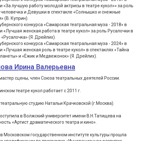
 «За лучшую работу молодой актрисы в театре кукол»» за роль
 человечка и Девушки в спектакле «Солнышко и снежные
» (В. Куприн).
убернского конкурса «Самарская театральная муза - 2018» в
 «Лучшая женская работа в театре кукол» за роль Русалочки в
 «Русалочка» (Я. Дрейлих).
убернского конкурса «Самарская театральная муза - 2024» в
 «Лучшая женская роль в театре кукол» в спектаклях «Тайна
ланеты» и «Ёжик и Медвежонок» (Я. Дрейлих).
ова Ирина Валерьевна
астер сцены, член Союза театральных деятелей России.
инском театре кукол работает с 2011 г.
театральную студию Натальи Крачковской (г.Москва).
 поступила в Волжский университет имени В.Н.Татищева на
ость «Артист драматического театра и кино».
– в Московском государственном институте культуры прошла