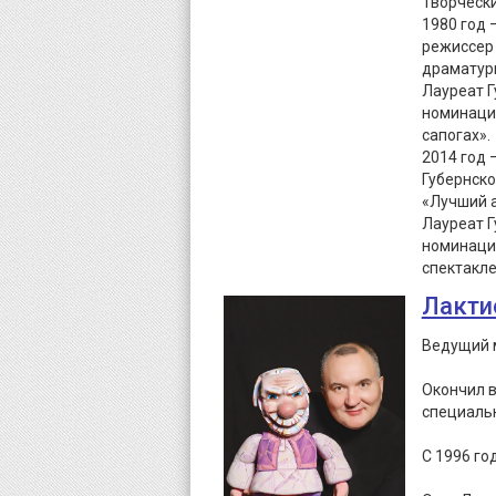
Творческ
1980 год 
режиссер 
драматур
Лауреат Г
номинации
сапогах».
2014 год 
Губернско
«Лучший а
Лауреат Г
номинации
спектакле
Лакти
Ведущий м
Окончил в
специальн
С 1996 го