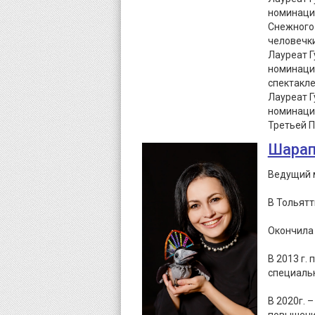
номинации
Снежного
человечки
Лауреат Г
номинации
спектакле
Лауреат Г
номинации
Третьей П
Шарап
Ведущий м
В Тольятт
Окончила 
В 2013 г.
специальн
В 2020г. 