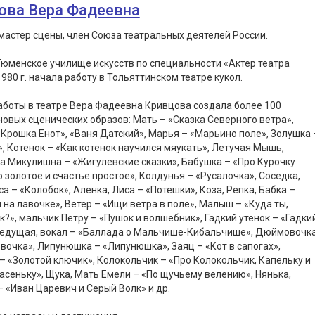
ова Вера Фадеевна
астер сцены, член Союза театральных деятелей России.
юменское училище искусств по специальности «Актер театра
 1980 г. начала работу в Тольяттинском театре кукол.
аботы в театре Вера Фадеевна Кривцова создала более 100
овых сценических образов: Мать – «Сказка Северного ветра»,
«Крошка Енот», «Ваня Датский», Марья – «Марьино поле», Золушка 
, Котенок – «Как котенок научился мяукать», Летучая Мышь,
 Микулишна – «Жигулевские сказки», Бабушка – «Про Курочку
о золотое и счастье простое», Колдунья – «Русалочка», Соседка,
а – «Колобок», Аленка, Лиса – «Потешки», Коза, Репка, Бабка –
 на лавочке», Ветер – «Ищи ветра в поле», Малыш – «Куда ты,
?», мальчик Петру – «Пушок и волшебник», Гадкий утенок – «Гадки
 Ведущая, вокал – «Баллада о Мальчише-Кибальчише», Дюймовочк
очка», Липунюшка – «Липунюшка», Заяц – «Кот в сапогах»,
– «Золотой ключик», Колокольчик – «Про Колокольчик, Капельку и
асеньку», Щука, Мать Емели – «По щучьему велению», Нянька,
– «Иван Царевич и Серый Волк» и др.