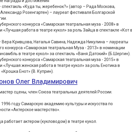
ие награды и достижения
– спектакль «Куда ты, жеребенок?» (автор – Рада Москова,
Александр Розенгартен) – лауреат фестиваля Болгарской
гии.
убернского конкурса «Самарская театральная муза - 2008» в
 «Лучшая работа в театре кукол» за роль Зайца в спектакле «Кот 
– Вера Кривцова, Наталья Савина, Надежда Никулина – лауреаты
го конкурса «Самарская театральная Муза - 2013» в номинации
нсамбль в театре кукол» за спектакль «Ваня Датский» (Б.Шергин).
убернского конкурса «Самарская театральная муза - 2015» в
 «Лучшая женская работа в театре кукол» за роль Енотика в
 «Крошка Енот» (В. Куприн).
онов Олег Владимирович
астер сцены, член Союза театральных деятелей России.
 1996 году Самарскую академию культуры и искусства по
ости «Актерское мастерство».
да работает актером (кукловодом) в театре кукол.