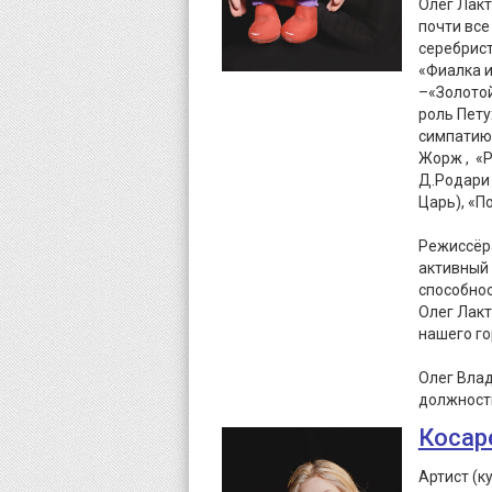
Олег Лакт
почти все
серебрист
«Фиалка и
–«Золотой
роль Пету
симпатию 
Жорж , «Р
Д.Родари 
Царь), «П
Режиссёра
активный 
способно
Олег Лакт
нашего го
Олег Вла
должност
Косар
Артист (к