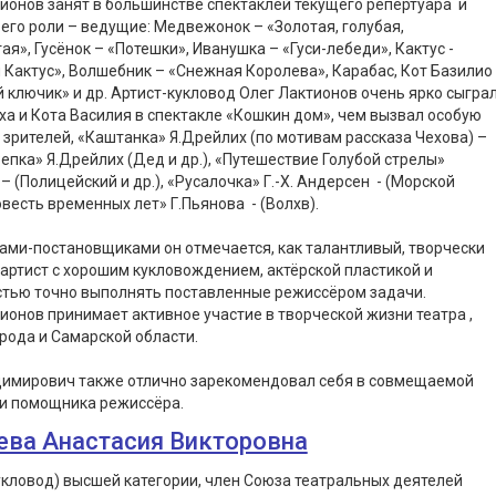
ионов занят в большинстве спектаклей текущего репертуара и
 его роли – ведущие: Медвежонок – «Золотая, голубая,
ая», Гусёнок – «Потешки», Иванушка – «Гуси-лебеди», Кактус -
 Кактус», Волшебник – «Снежная Королева», Карабас, Кот Базилио
 ключик» и др. Артист-кукловод Олег Лактионов очень ярко сыгра
ха и Кота Василия в спектакле «Кошкин дом», чем вызвал особую
зрителей, «Каштанка» Я.Дрейлих (по мотивам рассказа Чехова) –
епка» Я.Дрейлих (Дед и др.), «Путешествие Голубой стрелы»
– (Полицейский и др.), «Русалочка» Г.-Х. Андерсен - (Морской
овесть временных лет» Г.Пьянова - (Волхв).
ми-постановщиками он отмечается, как талантливый, творчески
артист с хорошим кукловождением, актёрской пластикой и
стью точно выполнять поставленные режиссёром задачи.
ионов принимает активное участие в творческой жизни театра ,
рода и Самарской области.
димирович также отлично зарекомендовал себя в совмещаемой
и помощника режиссёра.
ева Анастасия Викторовна
укловод) высшей категории, член Союза театральных деятелей