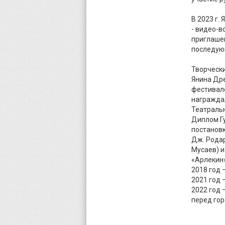
В 2023 г.
- видео-в
приглашен
последую
Творческ
Янина Др
фестивал
награжда
Театральн
Диплом Гу
постановк
Дж. Родар
Мусаев) и
«Арлекин» 
2018 год 
2021 год 
2022 год 
перед гор