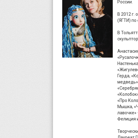
России.
В 2012 г.
(ЯГТИ) по
В Тольятт
скульптор
Анастасия
«Русалочк
Настенька
«Жигулевс
Герда, «К
медведь» 
«Серебрян
«Колобок»
«Про Коло
Мышка, «Ч
лавочке» 
Фелиция и
Творческ
Лауреат Г