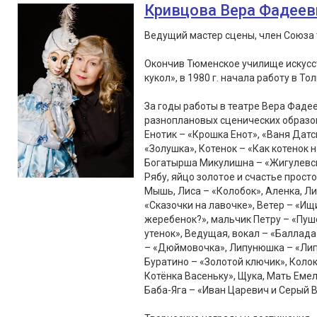
Кривцова Вера Фадеев
Ведущий мастер сцены, член Союза 
Окончив Тюменское училище искусст
кукол», в 1980 г. начала работу в То
За годы работы в театре Вера Фаде
разноплановых сценических образов
Енотик – «Крошка Енот», «Ваня Датс
«Золушка», Котенок – «Как котенок 
Богатырша Микулишна – «Жигулевски
Рябу, яйцо золотое и счастье просто
Мышь, Лиса – «Колобок», Аленка, Лис
«Сказочки на лавочке», Ветер – «Ищ
жеребенок?», мальчик Петру – «Пушо
утенок», Ведущая, вокал – «Балла
– «Дюймовочка», Липунюшка – «Липу
Буратино – «Золотой ключик», Колок
Котёнка Васеньку», Щука, Мать Емел
Баба-Яга – «Иван Царевич и Серый В