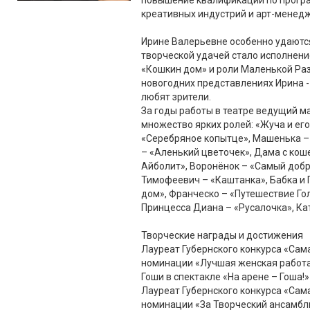
повышение квалификации по прогр
креативных индустрий и арт-менедж
Ирине Валерьевне особенно удаются
творческой удачей стало исполнени
«Кошкин дом» и роли Маленькой Ра
новогодних представлениях Ирина -
любят зрители.
За годы работы в театре ведущий м
множество ярких ролей: «Жуча и его
«Серебряное копытце», Машенька –
– «Аленький цветочек», Дама с кош
Айболит», Воронёнок – «Самый доб
Тимофеевич – «Каштанка», Бабка и 
дом», Франческо – «Путешествие Гол
Принцесса Диана – «Русалочка», Ка
Творческие награды и достижения
Лауреат Губернского конкурса «Сама
номинации «Лучшая женская работа
Гоши в спектакле «На арене – Гоша!»
Лауреат Губернского конкурса «Сам
номинации «За Творческий ансамбль 