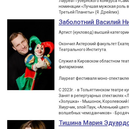
Лауреат Губернского конкурса «Сам
номинации «Лучшая мужская роль в 
Третьей Планеты» (Я. Дрейлих).
Заболотний Василий Н
Артист (кукловод) высшей категории
Окончил Актерский факультет Екате
Театрального Института.
Служил в Кировском областном теат
филармонии.
Лауреат фестиваля моно-спектаклей «
С 2023г. - в Тольяттинском театре ку
Занят в репертуарных спектаклях «Л
«Золушка» - Мышонок, Королевский 
Хмурчик, злой Паук, «Аленький цвет
волшебных чемоданчиков» - Бродячи
Тишина Мария Эдуард