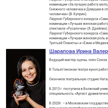
номинации «За лучшую работу молод
Снежного человечка и Девушки в с
человечки» (В. Куприн).
Лауреат Губернского конкурса «Сама
номинации «Лучшая женская работа 
спектакле «Русалочка» (Я. Дрейлих).
Лауреат Губернского конкурса «Сама
номинации «Лучшая женская роль в 
Третьей Планеты» и «Ёжик и Медвеж
Шарапова Ирина Вале
Ведущий мастер сцены, член Союза 
В Тольяттинском театре кукол работа
Окончила театральную студию Натал
В 2013 г. поступила в Волжский уни
специальность «Артист драматическ
В 2020г. – в Московском государст