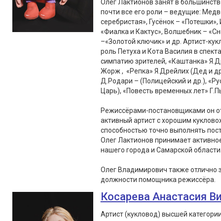
Олег Лактионов занят в большинств
почти все его роли – ведущие: Медв
серебристая», Гусёнок – «Потешки», 
«Фиалка и Кактус», Волшебник – «С
–«Золотой ключик» и др. Артист-кук
роль Петуха и Кота Василия в спект
симпатию зрителей, «Каштанка» Я.Д
Жорж , «Репка» Я.Дрейлих (Дед и др
Д.Родари – (Полицейский и др.), «Ру
Царь), «Повесть временных лет» Г.Пь
Режиссёрами-постановщиками он от
активный артист с хорошим куклово
способностью точно выполнять пос
Олег Лактионов принимает активное 
нашего города и Самарской области
Олег Владимирович также отлично 
должности помощника режиссёра.
Косарева Анастасия В
Артист (кукловод) высшей категори