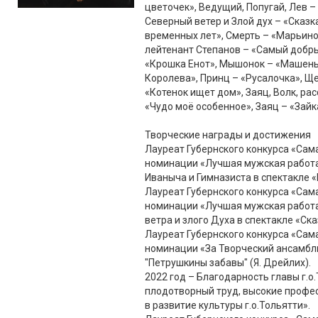
цветочек», Ведущий, Попугай, Лев – 
Северный ветер и Злой дух – «Сказк
временных лет», Смерть – «Марьино
лейтенант Степанов – «Самый добры
«Крошка Енот», Мышонок – «Машень
Королева», Принц – «Русалочка», Щ
«Котенок ищет дом», Заяц, Волк, ра
«Чудо моё особенное», Заяц – «Зайка
Творческие награды и достижения
Лауреат Губернского конкурса «Сам
номинации «Лучшая мужская работа в
Иваныча и Гимназиста в спектакле 
Лауреат Губернского конкурса «Сам
номинации «Лучшая мужская работа 
ветра и злого Духа в спектакле «Ск
Лауреат Губернского конкурса «Сам
номинации «За Творческий ансамбль 
"Петрушкины забавы" (Я. Дрейлих).
2022 год – Благодарность главы г.о
плодотворный труд, высокие профе
в развитие культуры г.о.Тольятти».