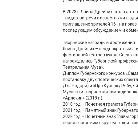
В 2023 г. Янина Дрейлих стала авто
- видео-встречи с известными людьм
приглашение зрителей 16+ на показ 
последующим обсуждением и обме
Творческие награды и достижения
Янина Дрейлих – неоднократный ла
фестивалей театров кукол. Спекта
награждались Губернской професс
Театральная Муза».
Диплом Губернского конкурса «Сама
постановку двух поэтических спекта
Дж. Родари) и «Про Курочку Рябу, яй
Мусаев) и творческая командировка
«Арлекин» (2018 г.).
2018 год – Почетная грамота Губер
2021 год – Памятный знак Губернат
2022 год – Почетный знак Главы гор
перед городским округом Тольятти»