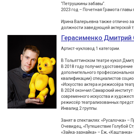
"Петрушкины забавы".
2023 год – Почетная Грамота главы г
Ирина Валерьевна также отлично з
должности заведующей актерской т
Герасименко Дмитрий 
Артист-кукловод 1 категории.
В Тольяттинском театре кукол Дмитр
В 2018 году получил удостоверение
дополнительного профессионально
квалификации) специалистов социок
«Искусство актера и режиссёра театр
В 2024 окончил Самарский институт 
современного искусства и художес
режиссёр театрализованных предст
Инвалид 2 группы.
Занят в спектаклях: «Русалочка» – 
Очевидец, «Путешествие Голубой Ст
«Зайка-зазнайка» – Ёж, «Каштанка» 