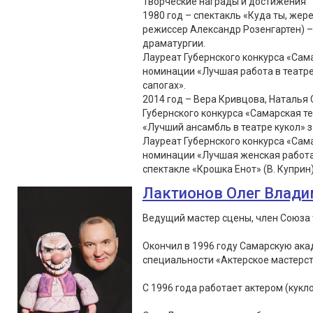
Творческие награды и достижения
1980 год – спектакль «Куда ты, жер
режиссер Александр Розенгартен) –
драматургии.
Лауреат Губернского конкурса «Сама
номинации «Лучшая работа в театре 
сапогах».
2014 год – Вера Кривцова, Наталья
Губернского конкурса «Самарская т
«Лучший ансамбль в театре кукол» з
Лауреат Губернского конкурса «Сама
номинации «Лучшая женская работа в
спектакле «Крошка Енот» (В. Куприн
Лактионов Олег Влад
Ведущий мастер сцены, член Союза 
Окончил в 1996 году Самарскую ака
специальности «Актерское мастерс
С 1996 года работает актером (кукло