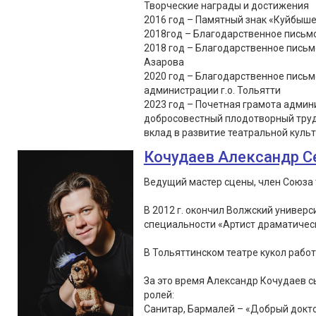
Творческие награды и достижения
2016 год – Памятный знак «Куйбыше
2018год – Благодарственное письмо
2018 год – Благодарственное письм
Азарова
2020 год – Благодарственное пись
администрации г.о. Тольятти
2023 год – Почетная грамота админи
добросовестный плодотворный труд
вклад в развитие театральной культу
Кочудаев Александр С
Ведущий мастер сцены, член Союза 
В 2012 г. окончил Волжский универс
специальности «Артист драматическ
В Тольяттинском театре кукол работа
За это время Александр Кочудаев сы
ролей:
Санитар, Бармалей – «Добрый докто