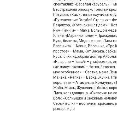
спектаклях: «Весёлая карусель» – м
Бесстрашный опоссум, Толстый крол
Петушок, «Как котенок научился мяу
«Путешествие Голубой Стрелы» – Фе
Редактор, «Котенок ищет дом» – Ко
Рим-Тим-Ти» – Мама, Большой медве
Ялене, «Марьино поле» – Прасковья,
Бука, белочка, Медвежонок, Лисичка
Васенька» – Алина, Васенька, «Про 
простое» – Мама, Кот Васька, бабка 
Русалочки, «Добрый доктор Айболит»
«На арене – Гоша!» – униформист, ст
где живут сказки» – Нотка, белочка
мое особенное» – Светка, мама Лен
Мачеха, «Репка» – Бабка. Жучка, Пт
королева» – Атаманша, Колдунья, 
Жаба, Мышь, Жужелица, божья коров
Лиса, колядовщица, «Сказочки на ла
Волк, «Солнышко и Снежные человеч
Серый волк» – восточная красавица
рыцарь и др.