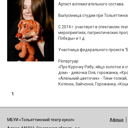
Артист вспомогательного состава.
Выпускница студии при Тольяттинск
С 2014 г. участвует в спектаклях те
мероприятиях, патриотических прог
Победы» и т.д.
Участница федерального проекта "Б
Репертуар:
«Про Курочку Рябу, яйцо золотое и с
дом» - девочка Оля, горожанка, «Кр
«Аленький цветочек» - Тяни-толкай
Котенок, Зайчонок, Горожанка, «Кошк
1
МБУИ «Тольяттинский театр кукол»
Афиша