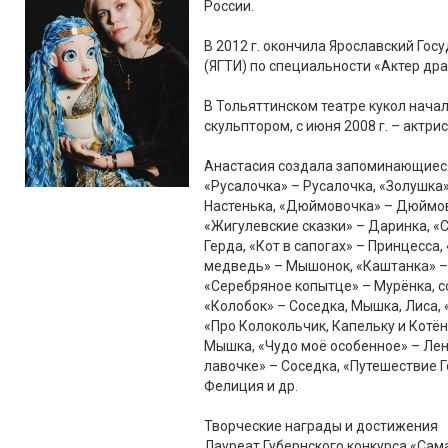
России.
В 2012 г. окончила Ярославский Го
(ЯГТИ) по специальности «Актер др
В Тольяттинском театре кукол начал
скульптором, с июня 2008 г. – актрис
Анастасия создала запоминающиеся 
«Русалочка» – Русалочка, «Золушка»
Настенька, «Дюймовочка» – Дюймов
«Жигулевские сказки» – Даринка, «
Герда, «Кот в сапогах» – Принцесса
медведь» – Мышонок, «Каштанка» –
«Серебряное копытце» – Мурёнка, с
«Колобок» – Соседка, Мышка, Лиса,
«Про Колокольчик, Капельку и Котён
Мышка, «Чудо моё особенное» – Ленк
лавочке» – Соседка, «Путешествие Г
Фелиция и др.
Творческие награды и достижения
Лауреат Губернского конкурса «Сама