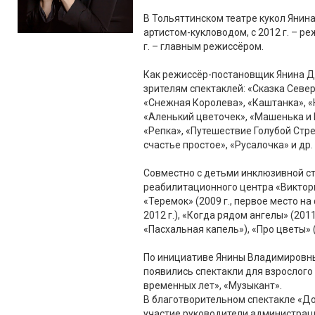
В Тольяттинском театре кукол Янина
артистом-кукловодом, с 2012 г. – р
г. – главным режиссёром.
Как режиссёр-постановщик Янина Д
зрителям спектаклей: «Сказка Север
«Снежная Королева», «Каштанка», «
«Аленький цветочек», «Машенька и
«Репка», «Путешествие Голубой Стре
счастье простое», «Русалочка» и др.
Совместно с детьми инклюзивной с
реабилитационного центра «Виктор
«Теремок» (2009 г., первое место на
2012 г.), «Когда рядом ангелы» (201
«Пасхальная капель»), «Про цветы» (2
По инициативе Янины Владимировны,
появились спектакли для взрослого 
временных лет», «Музыкант».
В благотворительном спектакле «Д
участие руководители администрац