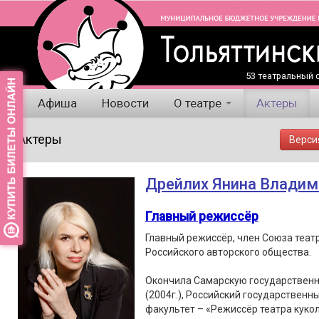
53 театральный с
Афиша
Новости
О театре
Актеры
Актеры
Верси
Дрейлих Янина Владим
Главный режиссёр
Главный режиссёр, член Союза теат
Российского авторского общества.
Окончила Самарскую государственн
(2004г.), Российский государственны
факультет – «Режиссёр театра кукол