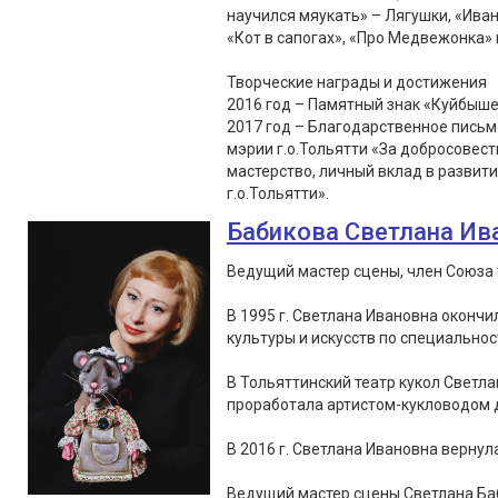
научился мяукать» – Лягушки, «Иван
«Кот в сапогах», «Про Медвежонка» 
Творческие награды и достижения
2016 год – Памятный знак «Куйбыше
2017 год – Благодарственное пись
мэрии г.о.Тольятти «За добросовес
мастерство, личный вклад в развит
г.о.Тольятти».
Бабикова Светлана Ив
Ведущий мастер сцены, член Союза 
В 1995 г. Светлана Ивановна оконч
культуры и искусств по специальнос
В Тольяттинский театр кукол Светла
проработала артистом-кукловодом д
В 2016 г. Светлана Ивановна вернула
Ведущий мастер сцены Светлана Ба