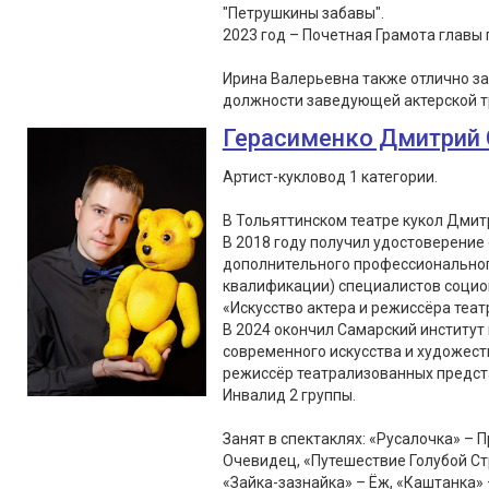
"Петрушкины забавы".
2023 год – Почетная Грамота главы г
Ирина Валерьевна также отлично з
должности заведующей актерской т
Герасименко Дмитрий 
Артист-кукловод 1 категории.
В Тольяттинском театре кукол Дмитр
В 2018 году получил удостоверение
дополнительного профессионально
квалификации) специалистов социок
«Искусство актера и режиссёра театр
В 2024 окончил Самарский институт 
современного искусства и художес
режиссёр театрализованных предст
Инвалид 2 группы.
Занят в спектаклях: «Русалочка» – 
Очевидец, «Путешествие Голубой Ст
«Зайка-зазнайка» – Ёж, «Каштанка» 