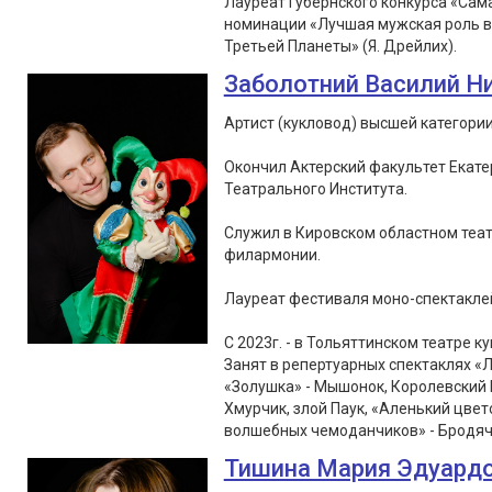
Лауреат Губернского конкурса «Сам
номинации «Лучшая мужская роль в 
Третьей Планеты» (Я. Дрейлих).
Заболотний Василий Н
Артист (кукловод) высшей категории
Окончил Актерский факультет Екате
Театрального Института.
Служил в Кировском областном теат
филармонии.
Лауреат фестиваля моно-спектаклей «
С 2023г. - в Тольяттинском театре ку
Занят в репертуарных спектаклях «Л
«Золушка» - Мышонок, Королевский 
Хмурчик, злой Паук, «Аленький цвет
волшебных чемоданчиков» - Бродячи
Тишина Мария Эдуард