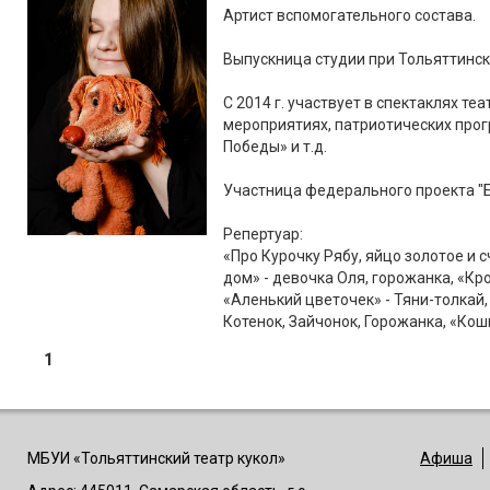
Артист вспомогательного состава.
Выпускница студии при Тольяттинск
С 2014 г. участвует в спектаклях те
мероприятиях, патриотических прог
Победы» и т.д.
Участница федерального проекта "Б
Репертуар:
«Про Курочку Рябу, яйцо золотое и с
дом» - девочка Оля, горожанка, «Кр
«Аленький цветочек» - Тяни-толкай
Котенок, Зайчонок, Горожанка, «Кошк
1
МБУИ «Тольяттинский театр кукол»
Афиша