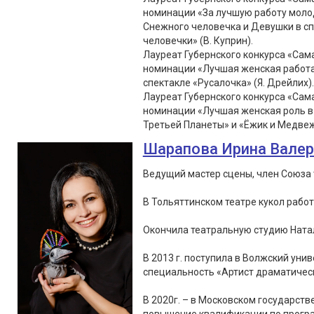
номинации «За лучшую работу молод
Снежного человечка и Девушки в с
человечки» (В. Куприн).
Лауреат Губернского конкурса «Сама
номинации «Лучшая женская работа 
спектакле «Русалочка» (Я. Дрейлих).
Лауреат Губернского конкурса «Сама
номинации «Лучшая женская роль в 
Третьей Планеты» и «Ёжик и Медвеж
Шарапова Ирина Вале
Ведущий мастер сцены, член Союза 
В Тольяттинском театре кукол работа
Окончила театральную студию Натал
В 2013 г. поступила в Волжский уни
специальность «Артист драматическ
В 2020г. – в Московском государст