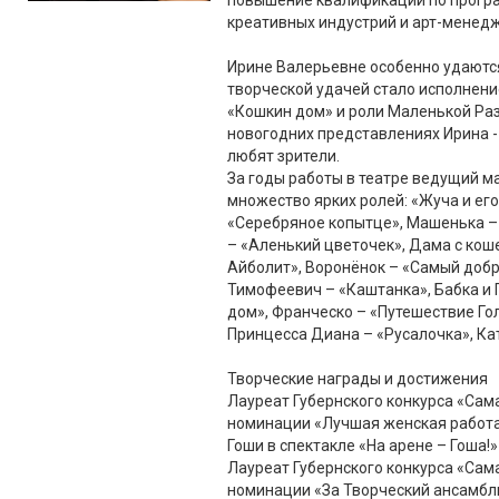
повышение квалификации по прогр
креативных индустрий и арт-менедж
Ирине Валерьевне особенно удаются
творческой удачей стало исполнени
«Кошкин дом» и роли Маленькой Ра
новогодних представлениях Ирина -
любят зрители.
За годы работы в театре ведущий м
множество ярких ролей: «Жуча и его
«Серебряное копытце», Машенька –
– «Аленький цветочек», Дама с кош
Айболит», Воронёнок – «Самый доб
Тимофеевич – «Каштанка», Бабка и 
дом», Франческо – «Путешествие Гол
Принцесса Диана – «Русалочка», Ка
Творческие награды и достижения
Лауреат Губернского конкурса «Сама
номинации «Лучшая женская работа
Гоши в спектакле «На арене – Гоша!»
Лауреат Губернского конкурса «Сам
номинации «За Творческий ансамбль 