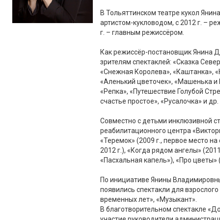
В Тольяттинском театре кукол Янина
артистом-кукловодом, с 2012 г. – р
г. – главным режиссёром.
Как режиссёр-постановщик Янина Д
зрителям спектаклей: «Сказка Север
«Снежная Королева», «Каштанка», «
«Аленький цветочек», «Машенька и
«Репка», «Путешествие Голубой Стре
счастье простое», «Русалочка» и др.
Совместно с детьми инклюзивной с
реабилитационного центра «Виктор
«Теремок» (2009 г., первое место на
2012 г.), «Когда рядом ангелы» (201
«Пасхальная капель»), «Про цветы» (2
По инициативе Янины Владимировны,
появились спектакли для взрослого 
временных лет», «Музыкант».
В благотворительном спектакле «Д
участие руководители администрац