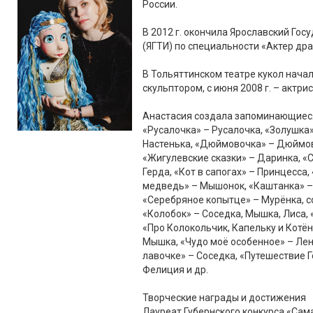
России.
В 2012 г. окончила Ярославский Го
(ЯГТИ) по специальности «Актер др
В Тольяттинском театре кукол начал
скульптором, с июня 2008 г. – актрис
Анастасия создала запоминающиеся 
«Русалочка» – Русалочка, «Золушка»
Настенька, «Дюймовочка» – Дюймов
«Жигулевские сказки» – Даринка, «
Герда, «Кот в сапогах» – Принцесса
медведь» – Мышонок, «Каштанка» –
«Серебряное копытце» – Мурёнка, с
«Колобок» – Соседка, Мышка, Лиса,
«Про Колокольчик, Капельку и Котён
Мышка, «Чудо моё особенное» – Ленк
лавочке» – Соседка, «Путешествие Г
Фелиция и др.
Творческие награды и достижения
Лауреат Губернского конкурса «Сама