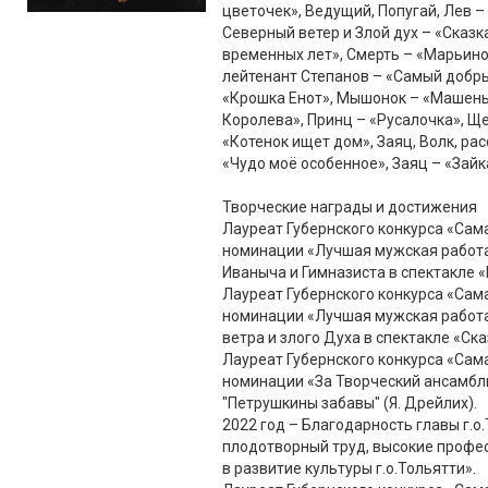
цветочек», Ведущий, Попугай, Лев – 
Северный ветер и Злой дух – «Сказк
временных лет», Смерть – «Марьино
лейтенант Степанов – «Самый добры
«Крошка Енот», Мышонок – «Машень
Королева», Принц – «Русалочка», Щ
«Котенок ищет дом», Заяц, Волк, ра
«Чудо моё особенное», Заяц – «Зайка
Творческие награды и достижения
Лауреат Губернского конкурса «Сам
номинации «Лучшая мужская работа в
Иваныча и Гимназиста в спектакле 
Лауреат Губернского конкурса «Сам
номинации «Лучшая мужская работа 
ветра и злого Духа в спектакле «Ск
Лауреат Губернского конкурса «Сам
номинации «За Творческий ансамбль 
"Петрушкины забавы" (Я. Дрейлих).
2022 год – Благодарность главы г.о
плодотворный труд, высокие профе
в развитие культуры г.о.Тольятти».