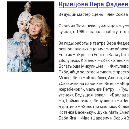
Кривцова Вера Фадеев
Ведущий мастер сцены, член Союза 
Окончив Тюменское училище искусст
кукол», в 1980 г. начала работу в То
За годы работы в театре Вера Фаде
разноплановых сценических образов
Енотик – «Крошка Енот», «Ваня Датс
«Золушка», Котенок – «Как котенок 
Богатырша Микулишна – «Жигулевски
Рябу, яйцо золотое и счастье просто
Мышь, Лиса – «Колобок», Аленка, Лис
«Сказочки на лавочке», Ветер – «Ищ
жеребенок?», мальчик Петру – «Пушо
утенок», Ведущая, вокал – «Балла
– «Дюймовочка», Липунюшка – «Липу
Буратино – «Золотой ключик», Колок
Котёнка Васеньку», Щука, Мать Емел
Баба-Яга – «Иван Царевич и Серый В