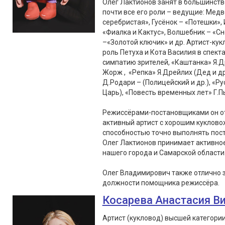
Олег Лактионов занят в большинств
почти все его роли – ведущие: Медв
серебристая», Гусёнок – «Потешки», 
«Фиалка и Кактус», Волшебник – «С
–«Золотой ключик» и др. Артист-кук
роль Петуха и Кота Василия в спект
симпатию зрителей, «Каштанка» Я.Д
Жорж , «Репка» Я.Дрейлих (Дед и др
Д.Родари – (Полицейский и др.), «Ру
Царь), «Повесть временных лет» Г.Пь
Режиссёрами-постановщиками он от
активный артист с хорошим куклово
способностью точно выполнять пос
Олег Лактионов принимает активное 
нашего города и Самарской области
Олег Владимирович также отлично 
должности помощника режиссёра.
Косарева Анастасия В
Артист (кукловод) высшей категори