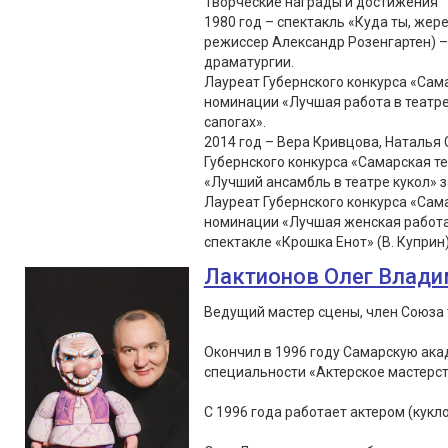
Творческие награды и достижения
1980 год – спектакль «Куда ты, жер
режиссер Александр Розенгартен) –
драматургии.
Лауреат Губернского конкурса «Сама
номинации «Лучшая работа в театре 
сапогах».
2014 год – Вера Кривцова, Наталья
Губернского конкурса «Самарская т
«Лучший ансамбль в театре кукол» з
Лауреат Губернского конкурса «Сама
номинации «Лучшая женская работа в
спектакле «Крошка Енот» (В. Куприн
Лактионов Олег Влад
Ведущий мастер сцены, член Союза 
Окончил в 1996 году Самарскую ака
специальности «Актерское мастерс
С 1996 года работает актером (кукло