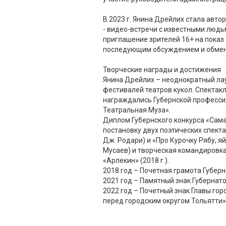
В 2023 г. Янина Дрейлих стала авто
- видео-встречи с известными людьм
приглашение зрителей 16+ на показ 
последующим обсуждением и обме
Творческие награды и достижения
Янина Дрейлих – неоднократный ла
фестивалей театров кукол. Спекта
награждались Губернской професс
Театральная Муза».
Диплом Губернского конкурса «Сама
постановку двух поэтических спекта
Дж. Родари) и «Про Курочку Рябу, яй
Мусаев) и творческая командировка
«Арлекин» (2018 г.).
2018 год – Почетная грамота Губер
2021 год – Памятный знак Губернат
2022 год – Почетный знак Главы гор
перед городским округом Тольятти»