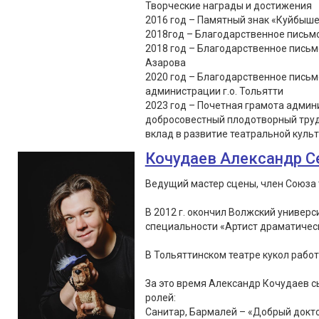
Творческие награды и достижения
2016 год – Памятный знак «Куйбыше
2018год – Благодарственное письмо
2018 год – Благодарственное письм
Азарова
2020 год – Благодарственное пись
администрации г.о. Тольятти
2023 год – Почетная грамота админи
добросовестный плодотворный труд
вклад в развитие театральной культу
Кочудаев Александр С
Ведущий мастер сцены, член Союза 
В 2012 г. окончил Волжский универс
специальности «Артист драматическ
В Тольяттинском театре кукол работа
За это время Александр Кочудаев сы
ролей:
Санитар, Бармалей – «Добрый докто