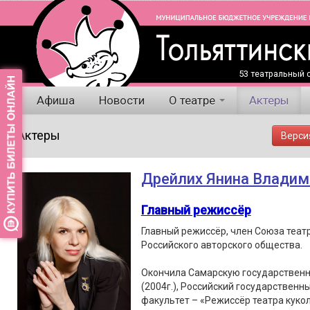
53 театральный с
Афиша
Новости
О театре
Актеры
Актеры
Верси
Дрейлих Янина Владим
Главный режиссёр
Главный режиссёр, член Союза теат
Российского авторского общества.
Окончила Самарскую государственн
(2004г.), Российский государственны
факультет – «Режиссёр театра кукол