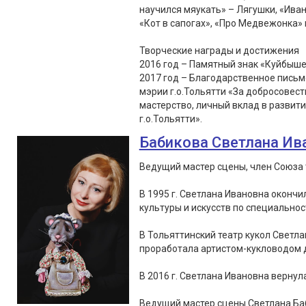
научился мяукать» – Лягушки, «Иван
«Кот в сапогах», «Про Медвежонка» 
Творческие награды и достижения
2016 год – Памятный знак «Куйбыше
2017 год – Благодарственное пись
мэрии г.о.Тольятти «За добросовес
мастерство, личный вклад в развит
г.о.Тольятти».
Бабикова Светлана Ив
Ведущий мастер сцены, член Союза 
В 1995 г. Светлана Ивановна оконч
культуры и искусств по специальнос
В Тольяттинский театр кукол Светла
проработала артистом-кукловодом д
В 2016 г. Светлана Ивановна вернула
Ведущий мастер сцены Светлана Ба