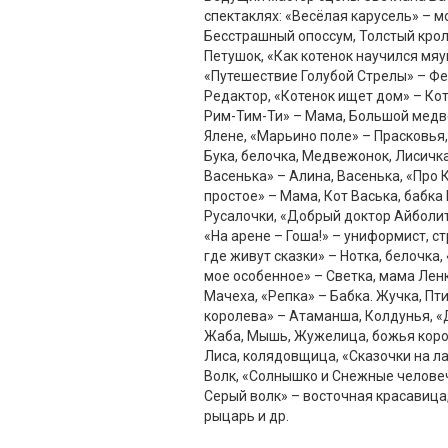
спектаклях: «Весёлая карусель» – м
Бесстрашный опоссум, Толстый крол
Петушок, «Как котенок научился мяу
«Путешествие Голубой Стрелы» – Фе
Редактор, «Котенок ищет дом» – Ко
Рим-Тим-Ти» – Мама, Большой медве
Ялене, «Марьино поле» – Прасковья,
Бука, белочка, Медвежонок, Лисичка
Васенька» – Алина, Васенька, «Про 
простое» – Мама, Кот Васька, бабка 
Русалочки, «Добрый доктор Айболит»
«На арене – Гоша!» – униформист, ст
где живут сказки» – Нотка, белочка
мое особенное» – Светка, мама Лен
Мачеха, «Репка» – Бабка. Жучка, Пт
королева» – Атаманша, Колдунья, 
Жаба, Мышь, Жужелица, божья коров
Лиса, колядовщица, «Сказочки на ла
Волк, «Солнышко и Снежные человеч
Серый волк» – восточная красавица
рыцарь и др.