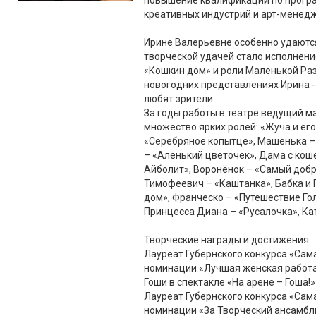
повышение квалификации по прогр
креативных индустрий и арт-менедж
Ирине Валерьевне особенно удаются
творческой удачей стало исполнени
«Кошкин дом» и роли Маленькой Ра
новогодних представлениях Ирина -
любят зрители.
За годы работы в театре ведущий м
множество ярких ролей: «Жуча и его
«Серебряное копытце», Машенька –
– «Аленький цветочек», Дама с кош
Айболит», Воронёнок – «Самый доб
Тимофеевич – «Каштанка», Бабка и 
дом», Франческо – «Путешествие Гол
Принцесса Диана – «Русалочка», Ка
Творческие награды и достижения
Лауреат Губернского конкурса «Сама
номинации «Лучшая женская работа
Гоши в спектакле «На арене – Гоша!»
Лауреат Губернского конкурса «Сам
номинации «За Творческий ансамбль 