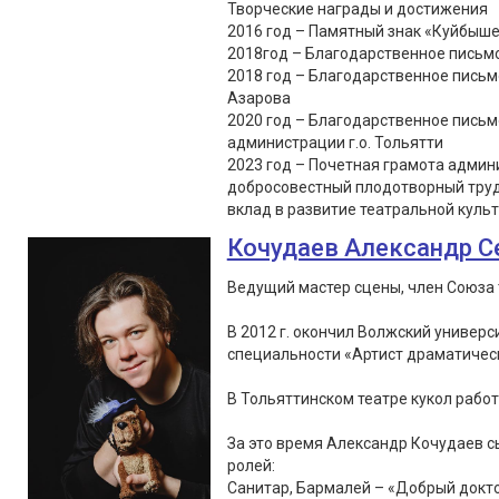
Творческие награды и достижения
2016 год – Памятный знак «Куйбыше
2018год – Благодарственное письмо
2018 год – Благодарственное письм
Азарова
2020 год – Благодарственное пись
администрации г.о. Тольятти
2023 год – Почетная грамота админи
добросовестный плодотворный труд
вклад в развитие театральной культу
Кочудаев Александр С
Ведущий мастер сцены, член Союза 
В 2012 г. окончил Волжский универс
специальности «Артист драматическ
В Тольяттинском театре кукол работа
За это время Александр Кочудаев сы
ролей:
Санитар, Бармалей – «Добрый докто