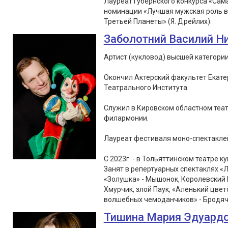
Лауреат Губернского конкурса «Сам
номинации «Лучшая мужская роль в 
Третьей Планеты» (Я. Дрейлих).
Заболотний Василий Н
Артист (кукловод) высшей категории
Окончил Актерский факультет Екате
Театрального Института.
Служил в Кировском областном теат
филармонии.
Лауреат фестиваля моно-спектаклей «
С 2023г. - в Тольяттинском театре ку
Занят в репертуарных спектаклях «Л
«Золушка» - Мышонок, Королевский 
Хмурчик, злой Паук, «Аленький цвет
волшебных чемоданчиков» - Бродячи
Тишина Мария Эдуард