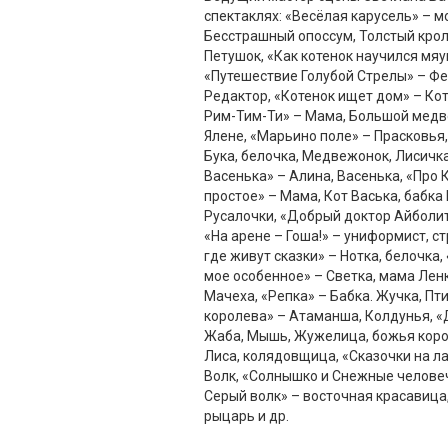
спектаклях: «Весёлая карусель» – м
Бесстрашный опоссум, Толстый крол
Петушок, «Как котенок научился мяу
«Путешествие Голубой Стрелы» – Фе
Редактор, «Котенок ищет дом» – Ко
Рим-Тим-Ти» – Мама, Большой медве
Ялене, «Марьино поле» – Прасковья,
Бука, белочка, Медвежонок, Лисичка
Васенька» – Алина, Васенька, «Про 
простое» – Мама, Кот Васька, бабка 
Русалочки, «Добрый доктор Айболит»
«На арене – Гоша!» – униформист, ст
где живут сказки» – Нотка, белочка
мое особенное» – Светка, мама Лен
Мачеха, «Репка» – Бабка. Жучка, Пт
королева» – Атаманша, Колдунья, 
Жаба, Мышь, Жужелица, божья коров
Лиса, колядовщица, «Сказочки на ла
Волк, «Солнышко и Снежные человеч
Серый волк» – восточная красавица
рыцарь и др.