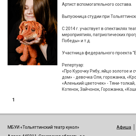
Артист вспомогательного состава.
Выпускница студии при Тольяттинск
С 2014 г. участвует в спектаклях те
мероприятиях, патриотических прог
Победы» и т.д.
Участница федерального проекта "Б
Репертуар:
«Про Курочку Рябу, яйцо золотое и с
дом» - девочка Оля, горожанка, «Кр
«Аленький цветочек» - Тяни-толкай
Котенок, Зайчонок, Горожанка, «Кошк
1
МБУИ «Тольяттинский театр кукол»
Афиша