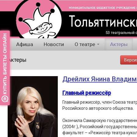
53 театральный с
Афиша
Новости
О театре
Актеры
Актеры
Верси
Дрейлих Янина Владим
Главный режиссёр
Главный режиссёр, член Союза теат
Российского авторского общества.
Окончила Самарскую государственн
(2004г.), Российский государственны
факультет – «Режиссёр театра кукол