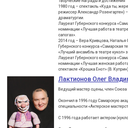
Творческие награды и достижения
1980 год – спектакль «Куда ты, жер
режиссер Александр Розенгартен) –
драматургии.
Лауреат Губернского конкурса «Сама
номинации «Лучшая работа в театре 
сапогах».
2014 год – Вера Кривцова, Наталья
Губернского конкурса «Самарская т
«Лучший ансамбль в театре кукол» з
Лауреат Губернского конкурса «Сама
номинации «Лучшая женская работа в
спектакле «Крошка Енот» (В. Куприн
Лактионов Олег Влад
Ведущий мастер сцены, член Союза 
Окончил в 1996 году Самарскую ака
специальности «Актерское мастерс
С 1996 года работает актером (кукло