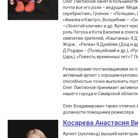
Олег Лактионов занят в большинств
почти все его роли – ведущие: Медв
серебристая», Гусёнок – «Потешки», 
«Фиалка и Кактус», Волшебник – «С
–«Золотой ключик» и др. Артист-кук
роль Петуха и Кота Василия в спект
симпатию зрителей, «Каштанка» Я.Д
Жорж , «Репка» Я.Дрейлих (Дед и др
Д.Родари – (Полицейский и др.), «Ру
Царь), «Повесть временных лет» Г.Пь
Режиссёрами-постановщиками он от
активный артист с хорошим куклово
способностью точно выполнять пос
Олег Лактионов принимает активное 
нашего города и Самарской области
Олег Владимирович также отлично 
должности помощника режиссёра.
Косарева Анастасия В
Артист (кукловод) высшей категори