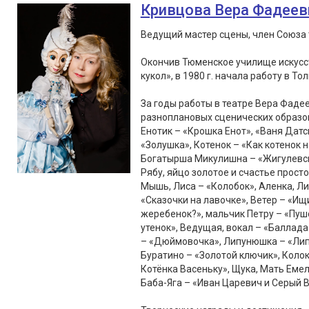
Кривцова Вера Фадеев
Ведущий мастер сцены, член Союза 
Окончив Тюменское училище искусст
кукол», в 1980 г. начала работу в То
За годы работы в театре Вера Фаде
разноплановых сценических образов
Енотик – «Крошка Енот», «Ваня Датс
«Золушка», Котенок – «Как котенок 
Богатырша Микулишна – «Жигулевски
Рябу, яйцо золотое и счастье просто
Мышь, Лиса – «Колобок», Аленка, Лис
«Сказочки на лавочке», Ветер – «Ищ
жеребенок?», мальчик Петру – «Пушо
утенок», Ведущая, вокал – «Балла
– «Дюймовочка», Липунюшка – «Липу
Буратино – «Золотой ключик», Колок
Котёнка Васеньку», Щука, Мать Емел
Баба-Яга – «Иван Царевич и Серый В