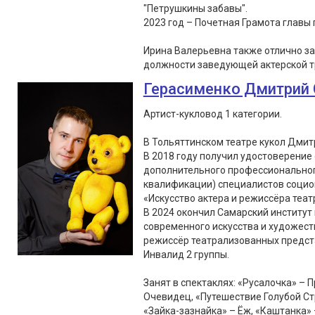
"Петрушкины забавы".
2023 год – Почетная Грамота главы г
Ирина Валерьевна также отлично з
должности заведующей актерской т
Герасименко Дмитрий 
Артист-кукловод 1 категории.
В Тольяттинском театре кукол Дмитр
В 2018 году получил удостоверение
дополнительного профессионально
квалификации) специалистов социок
«Искусство актера и режиссёра театр
В 2024 окончил Самарский институт 
современного искусства и художес
режиссёр театрализованных предст
Инвалид 2 группы.
Занят в спектаклях: «Русалочка» – 
Очевидец, «Путешествие Голубой Ст
«Зайка-зазнайка» – Ёж, «Каштанка» 