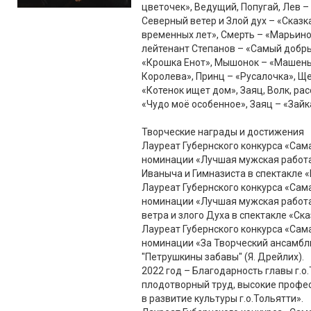
цветочек», Ведущий, Попугай, Лев – 
Северный ветер и Злой дух – «Сказк
временных лет», Смерть – «Марьино
лейтенант Степанов – «Самый добры
«Крошка Енот», Мышонок – «Машень
Королева», Принц – «Русалочка», Щ
«Котенок ищет дом», Заяц, Волк, ра
«Чудо моё особенное», Заяц – «Зайка
Творческие награды и достижения
Лауреат Губернского конкурса «Сам
номинации «Лучшая мужская работа в
Иваныча и Гимназиста в спектакле 
Лауреат Губернского конкурса «Сам
номинации «Лучшая мужская работа 
ветра и злого Духа в спектакле «Ск
Лауреат Губернского конкурса «Сам
номинации «За Творческий ансамбль 
"Петрушкины забавы" (Я. Дрейлих).
2022 год – Благодарность главы г.о
плодотворный труд, высокие профе
в развитие культуры г.о.Тольятти».