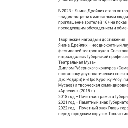
В 2023 г. Янина Дрейлих стала авто
- видео-встречи с известными людьм
приглашение зрителей 16+ на показ 
последующим обсуждением и обме
Творческие награды и достижения
Янина Дрейлих – неоднократный ла
фестивалей театров кукол. Спекта
награждались Губернской професс
Театральная Муза».
Диплом Губернского конкурса «Сама
постановку двух поэтических спекта
Дж. Родари) и «Про Курочку Рябу, яй
Мусаев) и творческая командировка
«Арлекин» (2018 г.).
2018 год – Почетная грамота Губер
2021 год – Памятный знак Губернат
2022 год – Почетный знак Главы гор
перед городским округом Тольятти»