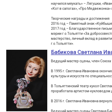
научился мяукать» – Лягушки, «Иван
«Кот в сапогах», «Про Медвежонка» 
Творческие награды и достижения
2016 год – Памятный знак «Куйбыше
2017 год – Благодарственное пись
мэрии г.о.Тольятти «За добросовес
мастерство, личный вклад в развит
г.о.Тольятти».
Бабикова Светлана Ив
Ведущий мастер сцены, член Союза 
В 1995 г. Светлана Ивановна оконч
культуры и искусств по специальнос
В Тольяттинский театр кукол Светла
проработала артистом-кукловодом д
В 2016 г. Светлана Ивановна вернула
Ведущий мастер сцены Светлана Ба