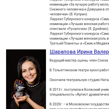
номинации «За лучшую работу молод
Снежного человечка и Девушки в с
человечки» (В. Куприн).
Лауреат Губернского конкурса «Сама
номинации «Лучшая женская работа 
спектакле «Русалочка» (Я. Дрейлих).
Лауреат Губернского конкурса «Сама
номинации «Лучшая женская роль в 
Третьей Планеты» и «Ёжик и Медвеж
Шарапова Ирина Вале
Ведущий мастер сцены, член Союза 
В Тольяттинском театре кукол работа
Окончила театральную студию Натал
В 2013 г. поступила в Волжский уни
специальность «Артист драматическ
В 2020г. – в Московском государст