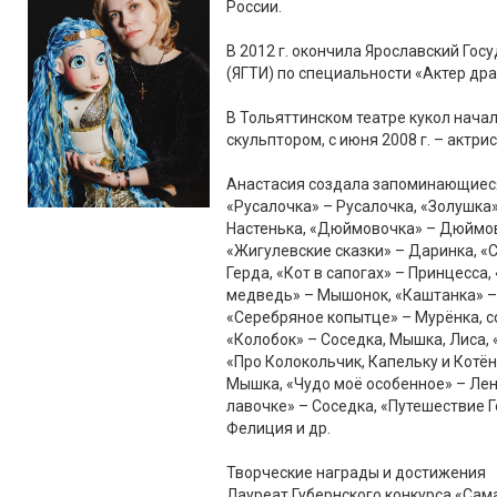
России.
В 2012 г. окончила Ярославский Го
(ЯГТИ) по специальности «Актер др
В Тольяттинском театре кукол начал
скульптором, с июня 2008 г. – актрис
Анастасия создала запоминающиеся 
«Русалочка» – Русалочка, «Золушка»
Настенька, «Дюймовочка» – Дюймов
«Жигулевские сказки» – Даринка, «
Герда, «Кот в сапогах» – Принцесса
медведь» – Мышонок, «Каштанка» –
«Серебряное копытце» – Мурёнка, с
«Колобок» – Соседка, Мышка, Лиса,
«Про Колокольчик, Капельку и Котён
Мышка, «Чудо моё особенное» – Ленк
лавочке» – Соседка, «Путешествие Г
Фелиция и др.
Творческие награды и достижения
Лауреат Губернского конкурса «Сама