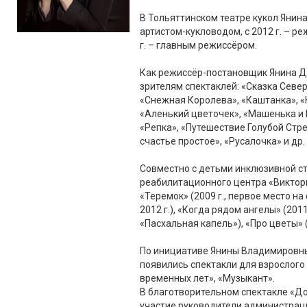
В Тольяттинском театре кукол Янина
артистом-кукловодом, с 2012 г. – р
г. – главным режиссёром.
Как режиссёр-постановщик Янина Д
зрителям спектаклей: «Сказка Север
«Снежная Королева», «Каштанка», «
«Аленький цветочек», «Машенька и
«Репка», «Путешествие Голубой Стре
счастье простое», «Русалочка» и др.
Совместно с детьми инклюзивной с
реабилитационного центра «Виктор
«Теремок» (2009 г., первое место на
2012 г.), «Когда рядом ангелы» (201
«Пасхальная капель»), «Про цветы» (2
По инициативе Янины Владимировны,
появились спектакли для взрослого 
временных лет», «Музыкант».
В благотворительном спектакле «Д
участие руководители администрац