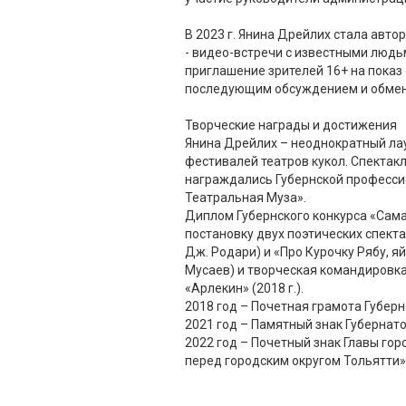
В 2023 г. Янина Дрейлих стала авто
- видео-встречи с известными людьм
приглашение зрителей 16+ на показ 
последующим обсуждением и обме
Творческие награды и достижения
Янина Дрейлих – неоднократный ла
фестивалей театров кукол. Спекта
награждались Губернской професс
Театральная Муза».
Диплом Губернского конкурса «Сама
постановку двух поэтических спекта
Дж. Родари) и «Про Курочку Рябу, яй
Мусаев) и творческая командировка
«Арлекин» (2018 г.).
2018 год – Почетная грамота Губер
2021 год – Памятный знак Губернат
2022 год – Почетный знак Главы гор
перед городским округом Тольятти»