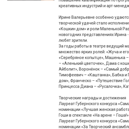
повышение квалификации по прогр
креативных индустрий и арт-менедж
Ирине Валерьевне особенно удаются
творческой удачей стало исполнени
«Кошкин дом» и роли Маленькой Ра
новогодних представлениях Ирина -
любят зрители.
За годы работы в театре ведущий м
множество ярких ролей: «Жуча и его
«Серебряное копытце», Машенька –
– «Аленький цветочек», Дама с кош
Айболит», Воронёнок – «Самый доб
Тимофеевич – «Каштанка», Бабка и 
дом», Франческо – «Путешествие Гол
Принцесса Диана – «Русалочка», Ка
Творческие награды и достижения
Лауреат Губернского конкурса «Сама
номинации «Лучшая женская работа
Гоши в спектакле «На арене – Гоша!»
Лауреат Губернского конкурса «Сам
номинации «За Творческий ансамбль 