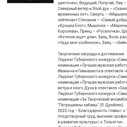
цветочек», Ведущий, Попугай, Лев – 
Северный ветер и Злой дух – «Сказк
временных лет», Смерть – «Марьино
лейтенант Степанов – «Самый добры
«Крошка Енот», Мышонок – «Машень
Королева», Принц – «Русалочка», Щ
«Котенок ищет дом», Заяц, Волк, ра
«Чудо моё особенное», Заяц – «Зайка
Творческие награды и достижения
Лауреат Губернского конкурса «Сам
номинации «Лучшая мужская работа в
Иваныча и Гимназиста в спектакле 
Лауреат Губернского конкурса «Сам
номинации «Лучшая мужская работа 
ветра и злого Духа в спектакле «Ск
Лауреат Губернского конкурса «Сам
номинации «За Творческий ансамбль 
"Петрушкины забавы" (Я. Дрейлих).
2022 год – Благодарность главы г.о
плодотворный труд, высокие профе
в развитие культуры г.о.Тольятти».