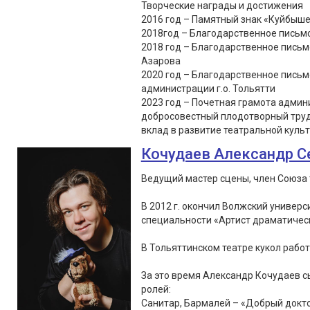
Творческие награды и достижения
2016 год – Памятный знак «Куйбыше
2018год – Благодарственное письмо
2018 год – Благодарственное письм
Азарова
2020 год – Благодарственное пись
администрации г.о. Тольятти
2023 год – Почетная грамота админи
добросовестный плодотворный труд
вклад в развитие театральной культу
Кочудаев Александр С
Ведущий мастер сцены, член Союза 
В 2012 г. окончил Волжский универс
специальности «Артист драматическ
В Тольяттинском театре кукол работа
За это время Александр Кочудаев сы
ролей:
Санитар, Бармалей – «Добрый докто