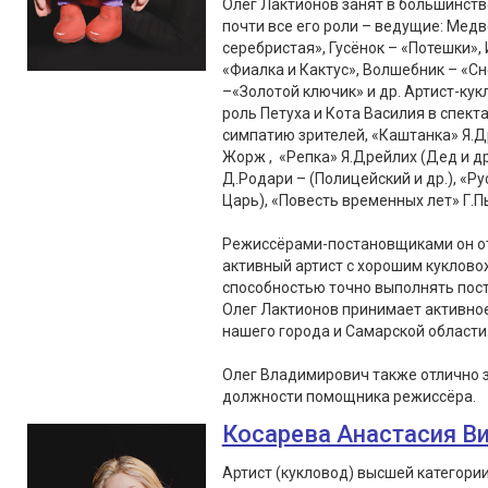
Олег Лактионов занят в большинств
почти все его роли – ведущие: Медв
серебристая», Гусёнок – «Потешки», 
«Фиалка и Кактус», Волшебник – «С
–«Золотой ключик» и др. Артист-кук
роль Петуха и Кота Василия в спект
симпатию зрителей, «Каштанка» Я.Д
Жорж , «Репка» Я.Дрейлих (Дед и др
Д.Родари – (Полицейский и др.), «Ру
Царь), «Повесть временных лет» Г.Пь
Режиссёрами-постановщиками он от
активный артист с хорошим куклово
способностью точно выполнять пос
Олег Лактионов принимает активное 
нашего города и Самарской области
Олег Владимирович также отлично 
должности помощника режиссёра.
Косарева Анастасия В
Артист (кукловод) высшей категори