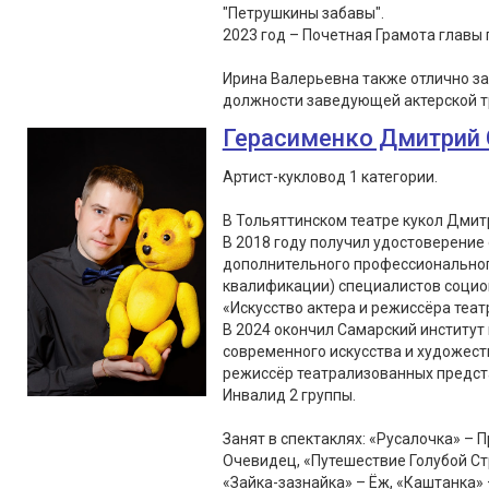
"Петрушкины забавы".
2023 год – Почетная Грамота главы г
Ирина Валерьевна также отлично з
должности заведующей актерской т
Герасименко Дмитрий 
Артист-кукловод 1 категории.
В Тольяттинском театре кукол Дмитр
В 2018 году получил удостоверение
дополнительного профессионально
квалификации) специалистов социок
«Искусство актера и режиссёра театр
В 2024 окончил Самарский институт 
современного искусства и художес
режиссёр театрализованных предст
Инвалид 2 группы.
Занят в спектаклях: «Русалочка» – 
Очевидец, «Путешествие Голубой Ст
«Зайка-зазнайка» – Ёж, «Каштанка» 