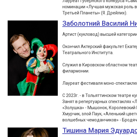
Лауреат Губернского конкурса «Сам
номинации «Лучшая мужская роль в 
Третьей Планеты» (Я. Дрейлих).
Заболотний Василий Н
Артист (кукловод) высшей категории
Окончил Актерский факультет Екате
Театрального Института.
Служил в Кировском областном теат
филармонии.
Лауреат фестиваля моно-спектаклей «
С 2023г. - в Тольяттинском театре ку
Занят в репертуарных спектаклях «Л
«Золушка» - Мышонок, Королевский 
Хмурчик, злой Паук, «Аленький цвет
волшебных чемоданчиков» - Бродячи
Тишина Мария Эдуард