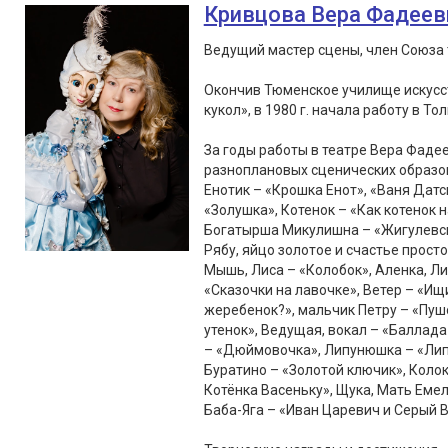
Кривцова Вера Фадеев
Ведущий мастер сцены, член Союза 
Окончив Тюменское училище искусст
кукол», в 1980 г. начала работу в То
За годы работы в театре Вера Фаде
разноплановых сценических образов
Енотик – «Крошка Енот», «Ваня Датс
«Золушка», Котенок – «Как котенок 
Богатырша Микулишна – «Жигулевски
Рябу, яйцо золотое и счастье просто
Мышь, Лиса – «Колобок», Аленка, Лис
«Сказочки на лавочке», Ветер – «Ищ
жеребенок?», мальчик Петру – «Пушо
утенок», Ведущая, вокал – «Балла
– «Дюймовочка», Липунюшка – «Липу
Буратино – «Золотой ключик», Колок
Котёнка Васеньку», Щука, Мать Емел
Баба-Яга – «Иван Царевич и Серый В