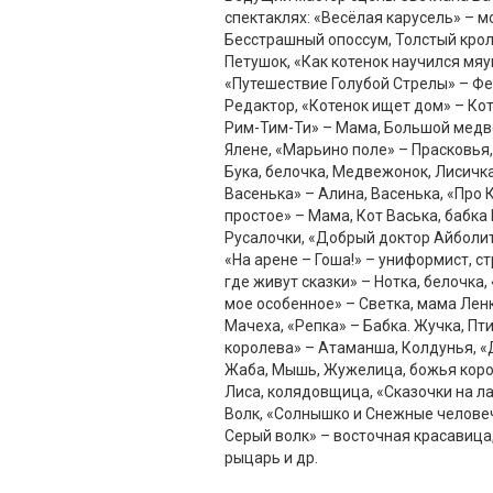
спектаклях: «Весёлая карусель» – м
Бесстрашный опоссум, Толстый крол
Петушок, «Как котенок научился мяу
«Путешествие Голубой Стрелы» – Фе
Редактор, «Котенок ищет дом» – Ко
Рим-Тим-Ти» – Мама, Большой медве
Ялене, «Марьино поле» – Прасковья,
Бука, белочка, Медвежонок, Лисичка
Васенька» – Алина, Васенька, «Про 
простое» – Мама, Кот Васька, бабка 
Русалочки, «Добрый доктор Айболит»
«На арене – Гоша!» – униформист, ст
где живут сказки» – Нотка, белочка
мое особенное» – Светка, мама Лен
Мачеха, «Репка» – Бабка. Жучка, Пт
королева» – Атаманша, Колдунья, 
Жаба, Мышь, Жужелица, божья коров
Лиса, колядовщица, «Сказочки на ла
Волк, «Солнышко и Снежные человеч
Серый волк» – восточная красавица
рыцарь и др.