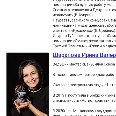
номинации «За лучшую работу молод
Снежного человечка и Девушки в с
человечки» (В. Куприн).
Лауреат Губернского конкурса «Сама
номинации «Лучшая женская работа 
спектакле «Русалочка» (Я. Дрейлих).
Лауреат Губернского конкурса «Сама
номинации «Лучшая женская роль в 
Третьей Планеты» и «Ёжик и Медвеж
Шарапова Ирина Вале
Ведущий мастер сцены, член Союза 
В Тольяттинском театре кукол работа
Окончила театральную студию Натал
В 2013 г. поступила в Волжский уни
специальность «Артист драматическ
В 2020г. – в Московском государст