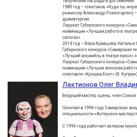
Творческие награды и достижения
1980 год – спектакль «Куда ты, жер
режиссер Александр Розенгартен) –
драматургии.
Лауреат Губернского конкурса «Сама
номинации «Лучшая работа в театре 
сапогах».
2014 год – Вера Кривцова, Наталья
Губернского конкурса «Самарская т
«Лучший ансамбль в театре кукол» з
Лауреат Губернского конкурса «Сама
номинации «Лучшая женская работа в
спектакле «Крошка Енот» (В. Куприн
Лактионов Олег Влад
Ведущий мастер сцены, член Союза 
Окончил в 1996 году Самарскую ака
специальности «Актерское мастерс
С 1996 года работает актером (кукло