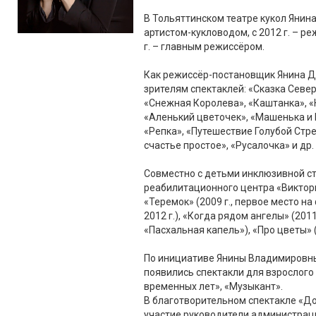
В Тольяттинском театре кукол Янина
артистом-кукловодом, с 2012 г. – р
г. – главным режиссёром.
Как режиссёр-постановщик Янина Д
зрителям спектаклей: «Сказка Север
«Снежная Королева», «Каштанка», «
«Аленький цветочек», «Машенька и
«Репка», «Путешествие Голубой Стре
счастье простое», «Русалочка» и др.
Совместно с детьми инклюзивной с
реабилитационного центра «Виктор
«Теремок» (2009 г., первое место на
2012 г.), «Когда рядом ангелы» (201
«Пасхальная капель»), «Про цветы» (2
По инициативе Янины Владимировны,
появились спектакли для взрослого 
временных лет», «Музыкант».
В благотворительном спектакле «Д
участие руководители администрац