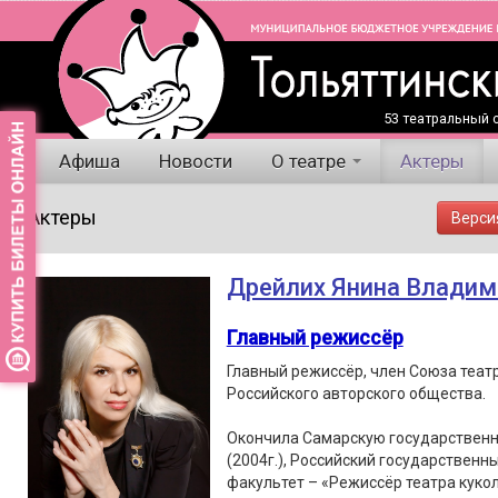
53 театральный с
Афиша
Новости
О театре
Актеры
Актеры
Верси
Дрейлих Янина Владим
Главный режиссёр
Главный режиссёр, член Союза теат
Российского авторского общества.
Окончила Самарскую государственн
(2004г.), Российский государственны
факультет – «Режиссёр театра кукол