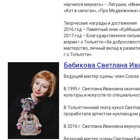
научился мяукать» – Лягушки, «Иван
«Кот в сапогах», «Про Медвежонка» 
Творческие награды и достижения
2016 год – Памятный знак «Куйбыше
2017 год – Благодарственное пись
мэрии г.о.Тольятти «За добросовес
мастерство, личный вклад в развит
г.о.Тольятти».
Бабикова Светлана Ив
Ведущий мастер сцены, член Союза 
В 1995 г. Светлана Ивановна оконч
культуры и искусств по специальнос
В Тольяттинский театр кукол Светла
проработала артистом-кукловодом д
В 2016 г. Светлана Ивановна вернула
Ведущий мастер сцены Светлана Ба