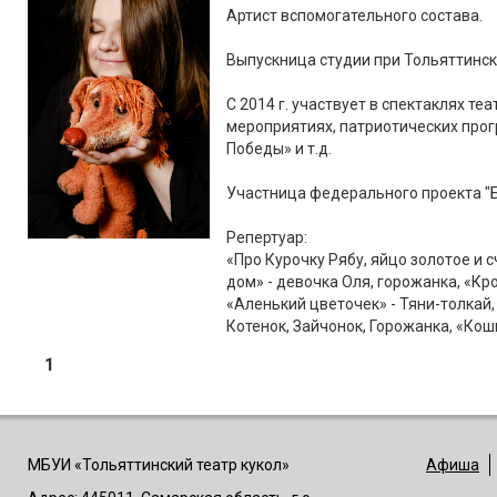
Артист вспомогательного состава.
Выпускница студии при Тольяттинск
С 2014 г. участвует в спектаклях те
мероприятиях, патриотических прог
Победы» и т.д.
Участница федерального проекта "Б
Репертуар:
«Про Курочку Рябу, яйцо золотое и с
дом» - девочка Оля, горожанка, «Кр
«Аленький цветочек» - Тяни-толкай
Котенок, Зайчонок, Горожанка, «Кошк
1
МБУИ «Тольяттинский театр кукол»
Афиша