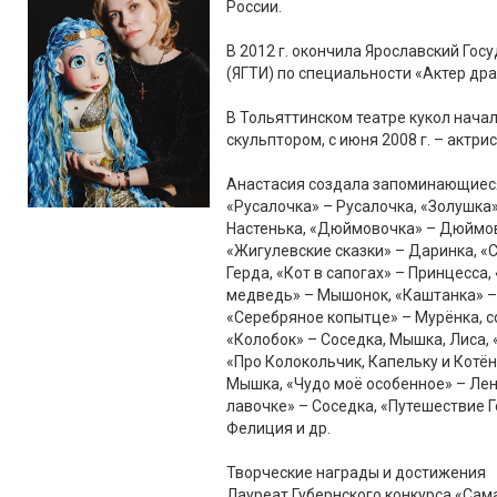
России.
В 2012 г. окончила Ярославский Го
(ЯГТИ) по специальности «Актер др
В Тольяттинском театре кукол начал
скульптором, с июня 2008 г. – актрис
Анастасия создала запоминающиеся 
«Русалочка» – Русалочка, «Золушка»
Настенька, «Дюймовочка» – Дюймов
«Жигулевские сказки» – Даринка, «
Герда, «Кот в сапогах» – Принцесса
медведь» – Мышонок, «Каштанка» –
«Серебряное копытце» – Мурёнка, с
«Колобок» – Соседка, Мышка, Лиса,
«Про Колокольчик, Капельку и Котён
Мышка, «Чудо моё особенное» – Ленк
лавочке» – Соседка, «Путешествие Г
Фелиция и др.
Творческие награды и достижения
Лауреат Губернского конкурса «Сама