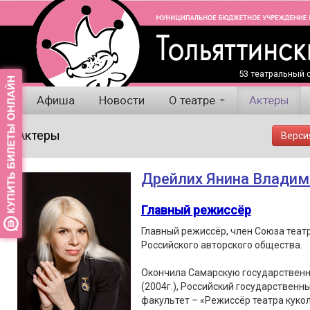
53 театральный с
Афиша
Новости
О театре
Актеры
Актеры
Верси
Дрейлих Янина Владим
Главный режиссёр
Главный режиссёр, член Союза теат
Российского авторского общества.
Окончила Самарскую государственн
(2004г.), Российский государственны
факультет – «Режиссёр театра кукол