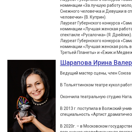
номинации «За лучшую работу молод
Снежного человечка и Девушки в с
человечки» (В. Куприн).
Лауреат Губернского конкурса «Сама
номинации «Лучшая женская работа 
спектакле «Русалочка» (Я. Дрейлих).
Лауреат Губернского конкурса «Сама
номинации «Лучшая женская роль в 
Третьей Планеты» и «Ёжик и Медвеж
Шарапова Ирина Вале
Ведущий мастер сцены, член Союза 
В Тольяттинском театре кукол работа
Окончила театральную студию Натал
В 2013 г. поступила в Волжский уни
специальность «Артист драматическ
В 2020г. – в Московском государст