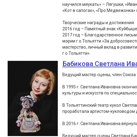
научился мяукать» – Лягушки, «Иван
«Кот в сапогах», «Про Медвежонка» 
Творческие награды и достижения
2016 год – Памятный знак «Куйбыше
2017 год – Благодарственное пись
мэрии г.о.Тольятти «За добросовес
мастерство, личный вклад в развит
г.о.Тольятти».
Бабикова Светлана Ив
Ведущий мастер сцены, член Союза 
В 1995 г. Светлана Ивановна оконч
культуры и искусств по специальнос
В Тольяттинский театр кукол Светла
проработала артистом-кукловодом д
В 2016 г. Светлана Ивановна вернула
Ведущий мастер сцены Светлана Ба