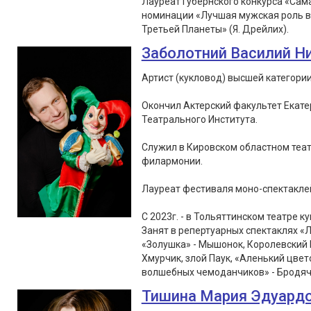
Лауреат Губернского конкурса «Сам
номинации «Лучшая мужская роль в 
Третьей Планеты» (Я. Дрейлих).
Заболотний Василий Н
Артист (кукловод) высшей категории
Окончил Актерский факультет Екате
Театрального Института.
Служил в Кировском областном теат
филармонии.
Лауреат фестиваля моно-спектаклей «
С 2023г. - в Тольяттинском театре ку
Занят в репертуарных спектаклях «Л
«Золушка» - Мышонок, Королевский 
Хмурчик, злой Паук, «Аленький цвет
волшебных чемоданчиков» - Бродячи
Тишина Мария Эдуард