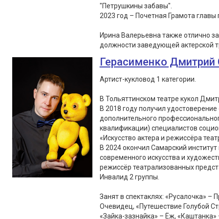
"Петрушкины забавы".
2023 год – Почетная Грамота главы г
Ирина Валерьевна также отлично з
должности заведующей актерской т
Герасименко Дмитрий 
Артист-кукловод 1 категории.
В Тольяттинском театре кукол Дмитр
В 2018 году получил удостоверение
дополнительного профессионально
квалификации) специалистов социок
«Искусство актера и режиссёра театр
В 2024 окончил Самарский институт 
современного искусства и художес
режиссёр театрализованных предст
Инвалид 2 группы.
Занят в спектаклях: «Русалочка» – 
Очевидец, «Путешествие Голубой Ст
«Зайка-зазнайка» – Ёж, «Каштанка» 