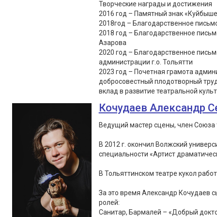
Творческие награды и достижения
2016 год – Памятный знак «Куйбыше
2018год – Благодарственное письмо
2018 год – Благодарственное письм
Азарова
2020 год – Благодарственное пись
администрации г.о. Тольятти
2023 год – Почетная грамота админи
добросовестный плодотворный труд
вклад в развитие театральной культу
Кочудаев Александр С
Ведущий мастер сцены, член Союза 
В 2012 г. окончил Волжский универс
специальности «Артист драматическ
В Тольяттинском театре кукол работа
За это время Александр Кочудаев сы
ролей:
Санитар, Бармалей – «Добрый докто