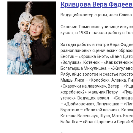
Кривцова Вера Фадеев
Ведущий мастер сцены, член Союза 
Окончив Тюменское училище искусст
кукол», в 1980 г. начала работу в То
За годы работы в театре Вера Фаде
разноплановых сценических образов
Енотик – «Крошка Енот», «Ваня Датс
«Золушка», Котенок – «Как котенок 
Богатырша Микулишна – «Жигулевски
Рябу, яйцо золотое и счастье просто
Мышь, Лиса – «Колобок», Аленка, Лис
«Сказочки на лавочке», Ветер – «Ищ
жеребенок?», мальчик Петру – «Пушо
утенок», Ведущая, вокал – «Балла
– «Дюймовочка», Липунюшка – «Липу
Буратино – «Золотой ключик», Колок
Котёнка Васеньку», Щука, Мать Емел
Баба-Яга – «Иван Царевич и Серый В