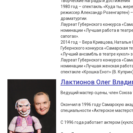
Творческие награды и достижения
1980 год – спектакль «Куда ты, жер
режиссер Александр Розенгартен) –
драматургии.
Лауреат Губернского конкурса «Сама
номинации «Лучшая работа в театре 
сапогах».
2014 год – Вера Кривцова, Наталья
Губернского конкурса «Самарская т
«Лучший ансамбль в театре кукол» з
Лауреат Губернского конкурса «Сама
номинации «Лучшая женская работа в
спектакле «Крошка Енот» (В. Куприн
Лактионов Олег Влад
Ведущий мастер сцены, член Союза 
Окончил в 1996 году Самарскую ака
специальности «Актерское мастерс
С 1996 года работает актером (кукло