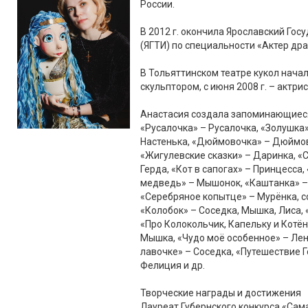
России.
В 2012 г. окончила Ярославский Го
(ЯГТИ) по специальности «Актер др
В Тольяттинском театре кукол начал
скульптором, с июня 2008 г. – актрис
Анастасия создала запоминающиеся 
«Русалочка» – Русалочка, «Золушка»
Настенька, «Дюймовочка» – Дюймов
«Жигулевские сказки» – Даринка, «
Герда, «Кот в сапогах» – Принцесса
медведь» – Мышонок, «Каштанка» –
«Серебряное копытце» – Мурёнка, с
«Колобок» – Соседка, Мышка, Лиса,
«Про Колокольчик, Капельку и Котён
Мышка, «Чудо моё особенное» – Ленк
лавочке» – Соседка, «Путешествие Г
Фелиция и др.
Творческие награды и достижения
Лауреат Губернского конкурса «Сама