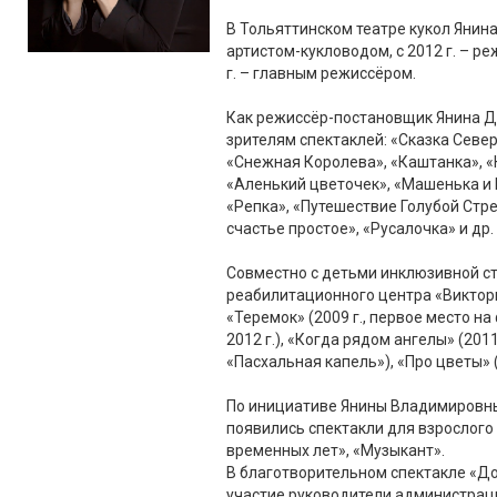
В Тольяттинском театре кукол Янина
артистом-кукловодом, с 2012 г. – р
г. – главным режиссёром.
Как режиссёр-постановщик Янина Д
зрителям спектаклей: «Сказка Север
«Снежная Королева», «Каштанка», «
«Аленький цветочек», «Машенька и
«Репка», «Путешествие Голубой Стре
счастье простое», «Русалочка» и др.
Совместно с детьми инклюзивной с
реабилитационного центра «Виктор
«Теремок» (2009 г., первое место на
2012 г.), «Когда рядом ангелы» (201
«Пасхальная капель»), «Про цветы» (2
По инициативе Янины Владимировны,
появились спектакли для взрослого 
временных лет», «Музыкант».
В благотворительном спектакле «Д
участие руководители администрац