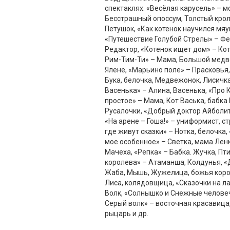
спектаклях: «Весёлая карусель» – м
Бесстрашный опоссум, Толстый крол
Петушок, «Как котенок научился мяу
«Путешествие Голубой Стрелы» – Фе
Редактор, «Котенок ищет дом» – Ко
Рим-Тим-Ти» – Мама, Большой медве
Ялене, «Марьино поле» – Прасковья,
Бука, белочка, Медвежонок, Лисичка
Васенька» – Алина, Васенька, «Про 
простое» – Мама, Кот Васька, бабка 
Русалочки, «Добрый доктор Айболит»
«На арене – Гоша!» – униформист, ст
где живут сказки» – Нотка, белочка
мое особенное» – Светка, мама Лен
Мачеха, «Репка» – Бабка. Жучка, Пт
королева» – Атаманша, Колдунья, 
Жаба, Мышь, Жужелица, божья коров
Лиса, колядовщица, «Сказочки на ла
Волк, «Солнышко и Снежные человеч
Серый волк» – восточная красавица
рыцарь и др.