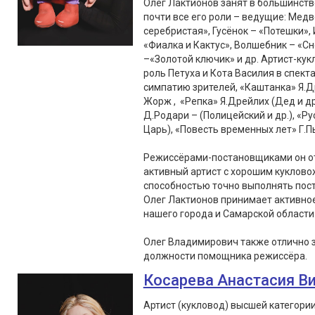
Олег Лактионов занят в большинств
почти все его роли – ведущие: Медв
серебристая», Гусёнок – «Потешки», 
«Фиалка и Кактус», Волшебник – «С
–«Золотой ключик» и др. Артист-кук
роль Петуха и Кота Василия в спект
симпатию зрителей, «Каштанка» Я.Д
Жорж , «Репка» Я.Дрейлих (Дед и др
Д.Родари – (Полицейский и др.), «Ру
Царь), «Повесть временных лет» Г.Пь
Режиссёрами-постановщиками он от
активный артист с хорошим куклово
способностью точно выполнять пос
Олег Лактионов принимает активное 
нашего города и Самарской области
Олег Владимирович также отлично 
должности помощника режиссёра.
Косарева Анастасия В
Артист (кукловод) высшей категори