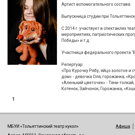
Артист вспомогательного состава.
Выпускница студии при Тольяттинск
С 2014 г. участвует в спектаклях те
мероприятиях, патриотических прог
Победы» и т.д.
Участница федерального проекта "Б
Репертуар:
«Про Курочку Рябу, яйцо золотое и с
дом» - девочка Оля, горожанка, «Кр
«Аленький цветочек» - Тяни-толкай
Котенок, Зайчонок, Горожанка, «Кошк
1
МБУИ «Тольяттинский театр кукол»
Афиша