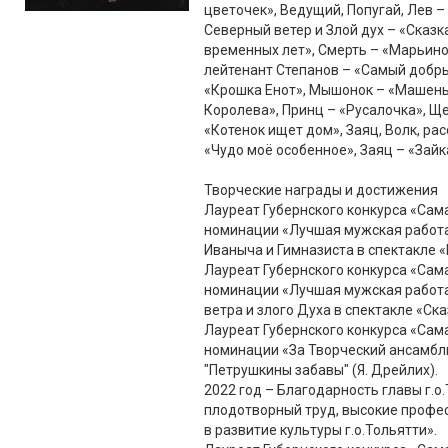
цветочек», Ведущий, Попугай, Лев – 
Северный ветер и Злой дух – «Сказк
временных лет», Смерть – «Марьино
лейтенант Степанов – «Самый добры
«Крошка Енот», Мышонок – «Машень
Королева», Принц – «Русалочка», Щ
«Котенок ищет дом», Заяц, Волк, ра
«Чудо моё особенное», Заяц – «Зайка
Творческие награды и достижения
Лауреат Губернского конкурса «Сам
номинации «Лучшая мужская работа в
Иваныча и Гимназиста в спектакле 
Лауреат Губернского конкурса «Сам
номинации «Лучшая мужская работа 
ветра и злого Духа в спектакле «Ск
Лауреат Губернского конкурса «Сам
номинации «За Творческий ансамбль 
"Петрушкины забавы" (Я. Дрейлих).
2022 год – Благодарность главы г.о
плодотворный труд, высокие профе
в развитие культуры г.о.Тольятти».