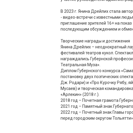
В 2023 г. Янина Дрейлих стала авто
- видео-встречи с известными людьм
приглашение зрителей 16+ на показ 
последующим обсуждением и обме
Творческие награды и достижения
Янина Дрейлих – неоднократный ла
фестивалей театров кукол. Спекта
награждались Губернской професс
Театральная Муза».
Диплом Губернского конкурса «Сама
постановку двух поэтических спекта
Дж. Родари) и «Про Курочку Рябу, яй
Мусаев) и творческая командировка
«Арлекин» (2018 г.).
2018 год – Почетная грамота Губер
2021 год – Памятный знак Губернат
2022 год – Почетный знак Главы гор
перед городским округом Тольятти»