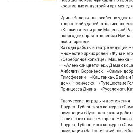
повышение квалификации по прогр
креативных индустрий и арт-менедж
Ирине Валерьевне особенно удаются
творческой удачей стало исполнени
«Кошкин дом» и роли Маленькой Ра
новогодних представлениях Ирина -
любят зрители.
За годы работы в театре ведущий м
множество ярких ролей: «Жуча и его
«Серебряное копытце», Машенька –
– «Аленький цветочек», Дама с кош
Айболит», Воронёнок – «Самый доб
Тимофеевич – «Каштанка», Бабка и 
дом», Франческо – «Путешествие Гол
Принцесса Диана – «Русалочка», Ка
Творческие награды и достижения
Лауреат Губернского конкурса «Сама
номинации «Лучшая женская работа
Гоши в спектакле «На арене – Гоша!»
Лауреат Губернского конкурса «Сам
номинации «За Творческий ансамбль 