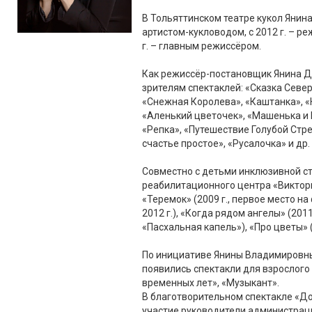
В Тольяттинском театре кукол Янина
артистом-кукловодом, с 2012 г. – р
г. – главным режиссёром.
Как режиссёр-постановщик Янина Д
зрителям спектаклей: «Сказка Север
«Снежная Королева», «Каштанка», «
«Аленький цветочек», «Машенька и
«Репка», «Путешествие Голубой Стре
счастье простое», «Русалочка» и др.
Совместно с детьми инклюзивной с
реабилитационного центра «Виктор
«Теремок» (2009 г., первое место на
2012 г.), «Когда рядом ангелы» (201
«Пасхальная капель»), «Про цветы» (2
По инициативе Янины Владимировны,
появились спектакли для взрослого 
временных лет», «Музыкант».
В благотворительном спектакле «Д
участие руководители администрац