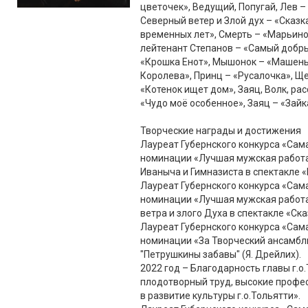
цветочек», Ведущий, Попугай, Лев – 
Северный ветер и Злой дух – «Сказк
временных лет», Смерть – «Марьино
лейтенант Степанов – «Самый добры
«Крошка Енот», Мышонок – «Машень
Королева», Принц – «Русалочка», Щ
«Котенок ищет дом», Заяц, Волк, ра
«Чудо моё особенное», Заяц – «Зайка
Творческие награды и достижения
Лауреат Губернского конкурса «Сам
номинации «Лучшая мужская работа в
Иваныча и Гимназиста в спектакле 
Лауреат Губернского конкурса «Сам
номинации «Лучшая мужская работа 
ветра и злого Духа в спектакле «Ск
Лауреат Губернского конкурса «Сам
номинации «За Творческий ансамбль 
"Петрушкины забавы" (Я. Дрейлих).
2022 год – Благодарность главы г.о
плодотворный труд, высокие профе
в развитие культуры г.о.Тольятти».