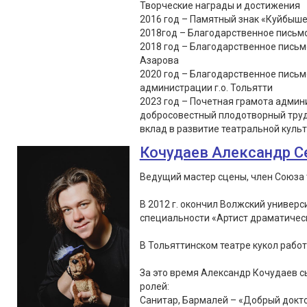
Творческие награды и достижения
2016 год – Памятный знак «Куйбыше
2018год – Благодарственное письмо
2018 год – Благодарственное письм
Азарова
2020 год – Благодарственное пись
администрации г.о. Тольятти
2023 год – Почетная грамота админи
добросовестный плодотворный труд
вклад в развитие театральной культу
Кочудаев Александр С
Ведущий мастер сцены, член Союза 
В 2012 г. окончил Волжский универс
специальности «Артист драматическ
В Тольяттинском театре кукол работа
За это время Александр Кочудаев сы
ролей:
Санитар, Бармалей – «Добрый докто