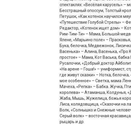
спектаклях: «Весёлая карусель» – м
Бесстрашный опоссум, Толстый крол
Петушок, «Как котенок научился мяу
«Путешествие Голубой Стрелы» – Фе
Редактор, «Котенок ищет дом» – Ко
Рим-Тим-Ти» – Мама, Большой медве
Ялене, «Марьино поле» – Прасковья,
Бука, белочка, Медвежонок, Лисичка
Васенька» – Алина, Васенька, «Про 
простое» – Мама, Кот Васька, бабка 
Русалочки, «Добрый доктор Айболит»
«На арене – Гоша!» – униформист, ст
где живут сказки» – Нотка, белочка
мое особенное» – Светка, мама Лен
Мачеха, «Репка» – Бабка. Жучка, Пт
королева» – Атаманша, Колдунья, 
Жаба, Мышь, Жужелица, божья коров
Лиса, колядовщица, «Сказочки на ла
Волк, «Солнышко и Снежные человеч
Серый волк» – восточная красавица
рыцарь и др.