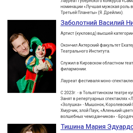
Лауреат Губернского конкурса «Сам
номинации «Лучшая мужская роль в 
Третьей Планеты» (Я. Дрейлих).
Заболотний Василий Н
Артист (кукловод) высшей категории
Окончил Актерский факультет Екате
Театрального Института.
Служил в Кировском областном теат
филармонии.
Лауреат фестиваля моно-спектаклей «
С 2023г. - в Тольяттинском театре ку
Занят в репертуарных спектаклях «Л
«Золушка» - Мышонок, Королевский 
Хмурчик, злой Паук, «Аленький цвет
волшебных чемоданчиков» - Бродячи
Тишина Мария Эдуард