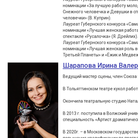
номинации «За лучшую работу молод
Снежного человечка и Девушки в с
человечки» (В. Куприн).
Лауреат Губернского конкурса «Сама
номинации «Лучшая женская работа 
спектакле «Русалочка» (Я. Дрейлих).
Лауреат Губернского конкурса «Сама
номинации «Лучшая женская роль в 
Третьей Планеты» и «Ёжик и Медвеж
Шарапова Ирина Вале
Ведущий мастер сцены, член Союза 
В Тольяттинском театре кукол работа
Окончила театральную студию Натал
В 2013 г. поступила в Волжский уни
специальность «Артист драматическ
В 2020г. – в Московском государст