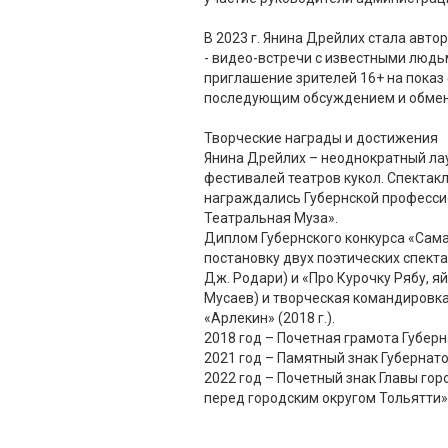
В 2023 г. Янина Дрейлих стала авто
- видео-встречи с известными людьм
приглашение зрителей 16+ на показ 
последующим обсуждением и обме
Творческие награды и достижения
Янина Дрейлих – неоднократный ла
фестивалей театров кукол. Спекта
награждались Губернской професс
Театральная Муза».
Диплом Губернского конкурса «Сама
постановку двух поэтических спекта
Дж. Родари) и «Про Курочку Рябу, яй
Мусаев) и творческая командировка
«Арлекин» (2018 г.).
2018 год – Почетная грамота Губер
2021 год – Памятный знак Губернат
2022 год – Почетный знак Главы гор
перед городским округом Тольятти»