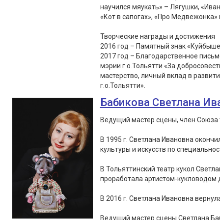
научился мяукать» – Лягушки, «Иван
«Кот в сапогах», «Про Медвежонка» 
Творческие награды и достижения
2016 год – Памятный знак «Куйбыше
2017 год – Благодарственное пись
мэрии г.о.Тольятти «За добросовес
мастерство, личный вклад в развит
г.о.Тольятти».
Бабикова Светлана Ив
Ведущий мастер сцены, член Союза 
В 1995 г. Светлана Ивановна оконч
культуры и искусств по специальнос
В Тольяттинский театр кукол Светла
проработала артистом-кукловодом д
В 2016 г. Светлана Ивановна вернула
Ведущий мастер сцены Светлана Ба