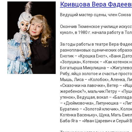
Кривцова Вера Фадеев
Ведущий мастер сцены, член Союза 
Окончив Тюменское училище искусст
кукол», в 1980 г. начала работу в То
За годы работы в театре Вера Фаде
разноплановых сценических образов
Енотик – «Крошка Енот», «Ваня Датс
«Золушка», Котенок – «Как котенок 
Богатырша Микулишна – «Жигулевски
Рябу, яйцо золотое и счастье просто
Мышь, Лиса – «Колобок», Аленка, Лис
«Сказочки на лавочке», Ветер – «Ищ
жеребенок?», мальчик Петру – «Пушо
утенок», Ведущая, вокал – «Балла
– «Дюймовочка», Липунюшка – «Липу
Буратино – «Золотой ключик», Колок
Котёнка Васеньку», Щука, Мать Емел
Баба-Яга – «Иван Царевич и Серый В