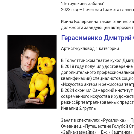
"Петрушкины забавы".
2023 год – Почетная Грамота главы г
Ирина Валерьевна также отлично з
должности заведующей актерской т
Герасименко Дмитрий 
Артист-кукловод 1 категории.
В Тольяттинском театре кукол Дмитр
В 2018 году получил удостоверение
дополнительного профессионально
квалификации) специалистов социок
«Искусство актера и режиссёра театр
В 2024 окончил Самарский институт 
современного искусства и художес
режиссёр театрализованных предст
Инвалид 2 группы.
Занят в спектаклях: «Русалочка» – 
Очевидец, «Путешествие Голубой Ст
«Зайка-зазнайка» – Ёж, «Каштанка» 