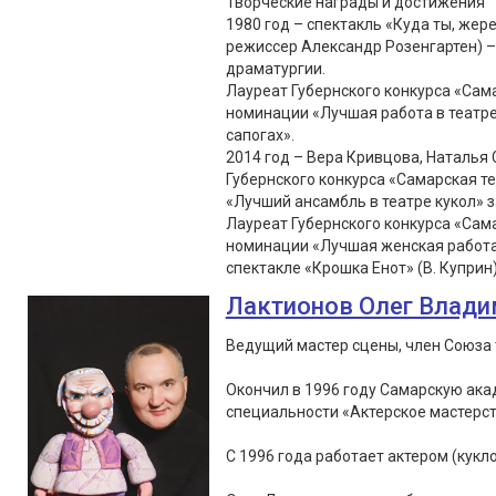
Творческие награды и достижения
1980 год – спектакль «Куда ты, жер
режиссер Александр Розенгартен) –
драматургии.
Лауреат Губернского конкурса «Сама
номинации «Лучшая работа в театре 
сапогах».
2014 год – Вера Кривцова, Наталья
Губернского конкурса «Самарская т
«Лучший ансамбль в театре кукол» з
Лауреат Губернского конкурса «Сама
номинации «Лучшая женская работа в
спектакле «Крошка Енот» (В. Куприн
Лактионов Олег Влад
Ведущий мастер сцены, член Союза 
Окончил в 1996 году Самарскую ака
специальности «Актерское мастерс
С 1996 года работает актером (кукло