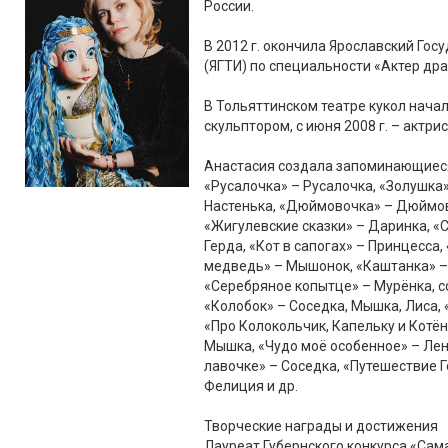
России.
В 2012 г. окончила Ярославский Го
(ЯГТИ) по специальности «Актер др
В Тольяттинском театре кукол начал
скульптором, с июня 2008 г. – актрис
Анастасия создала запоминающиеся 
«Русалочка» – Русалочка, «Золушка»
Настенька, «Дюймовочка» – Дюймов
«Жигулевские сказки» – Даринка, «
Герда, «Кот в сапогах» – Принцесса
медведь» – Мышонок, «Каштанка» –
«Серебряное копытце» – Мурёнка, с
«Колобок» – Соседка, Мышка, Лиса,
«Про Колокольчик, Капельку и Котён
Мышка, «Чудо моё особенное» – Ленк
лавочке» – Соседка, «Путешествие Г
Фелиция и др.
Творческие награды и достижения
Лауреат Губернского конкурса «Сама