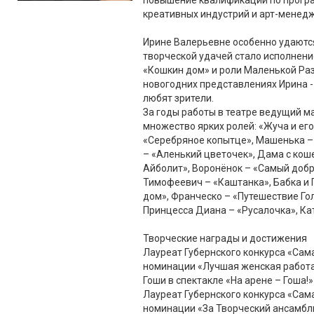
повышение квалификации по прогр
креативных индустрий и арт-менедж
Ирине Валерьевне особенно удаются
творческой удачей стало исполнени
«Кошкин дом» и роли Маленькой Ра
новогодних представлениях Ирина -
любят зрители.
За годы работы в театре ведущий м
множество ярких ролей: «Жуча и его
«Серебряное копытце», Машенька –
– «Аленький цветочек», Дама с кош
Айболит», Воронёнок – «Самый доб
Тимофеевич – «Каштанка», Бабка и 
дом», Франческо – «Путешествие Гол
Принцесса Диана – «Русалочка», Ка
Творческие награды и достижения
Лауреат Губернского конкурса «Сама
номинации «Лучшая женская работа
Гоши в спектакле «На арене – Гоша!»
Лауреат Губернского конкурса «Сам
номинации «За Творческий ансамбль 