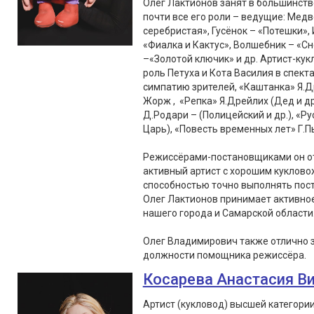
Олег Лактионов занят в большинств
почти все его роли – ведущие: Медв
серебристая», Гусёнок – «Потешки», 
«Фиалка и Кактус», Волшебник – «С
–«Золотой ключик» и др. Артист-кук
роль Петуха и Кота Василия в спект
симпатию зрителей, «Каштанка» Я.Д
Жорж , «Репка» Я.Дрейлих (Дед и др
Д.Родари – (Полицейский и др.), «Ру
Царь), «Повесть временных лет» Г.Пь
Режиссёрами-постановщиками он от
активный артист с хорошим куклово
способностью точно выполнять пос
Олег Лактионов принимает активное 
нашего города и Самарской области
Олег Владимирович также отлично 
должности помощника режиссёра.
Косарева Анастасия В
Артист (кукловод) высшей категори