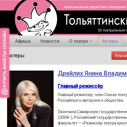
53 театральный с
Афиша
Новости
О театре
Актеры
Актеры
Верси
Дрейлих Янина Владим
Главный режиссёр
Главный режиссёр, член Союза теат
Российского авторского общества.
Окончила Самарскую государственн
(2004г.), Российский государственны
факультет – «Режиссёр театра кукол