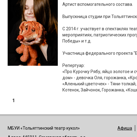
Артист вспомогательного состава.
Выпускница студии при Тольяттинск
С 2014 г. участвует в спектаклях те
мероприятиях, патриотических прог
Победы» и т.д.
Участница федерального проекта "Б
Репертуар:
«Про Курочку Рябу, яйцо золотое и с
дом» - девочка Оля, горожанка, «Кр
«Аленький цветочек» - Тяни-толкай
Котенок, Зайчонок, Горожанка, «Кошк
1
МБУИ «Тольяттинский театр кукол»
Афиша