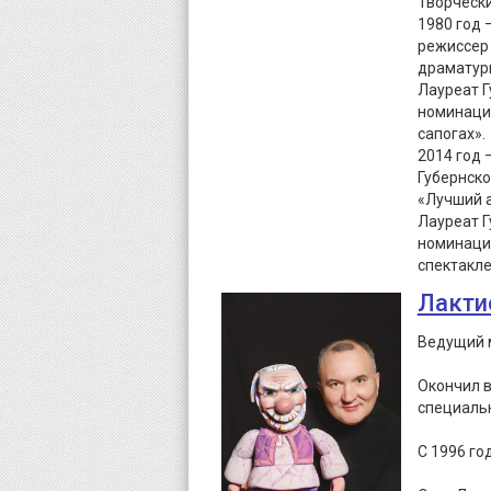
Творческ
1980 год 
режиссер 
драматур
Лауреат Г
номинации
сапогах».
2014 год 
Губернско
«Лучший а
Лауреат Г
номинации
спектакле
Лакти
Ведущий м
Окончил в
специальн
С 1996 го