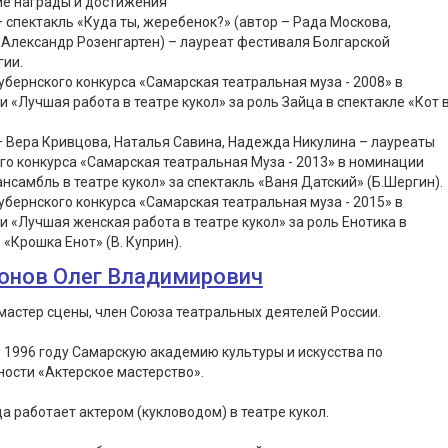
ие награды и достижения
– спектакль «Куда ты, жеребенок?» (автор – Рада Москова,
Александр Розенгартен) – лауреат фестиваля Болгарской
гии.
убернского конкурса «Самарская театральная муза - 2008» в
 «Лучшая работа в театре кукол» за роль Зайца в спектакле «Кот 
– Вера Кривцова, Наталья Савина, Надежда Никулина – лауреаты
го конкурса «Самарская театральная Муза - 2013» в номинации
нсамбль в театре кукол» за спектакль «Ваня Датский» (Б.Шергин).
убернского конкурса «Самарская театральная муза - 2015» в
 «Лучшая женская работа в театре кукол» за роль Енотика в
 «Крошка Енот» (В. Куприн).
онов Олег Владимирович
астер сцены, член Союза театральных деятелей России.
 1996 году Самарскую академию культуры и искусства по
ости «Актерское мастерство».
да работает актером (кукловодом) в театре кукол.