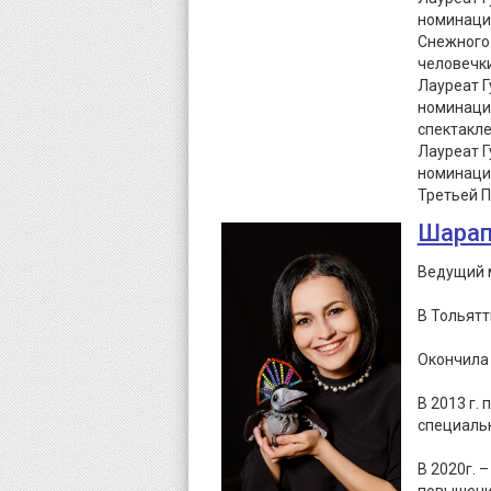
номинации
Снежного
человечки
Лауреат Г
номинации
спектакле
Лауреат Г
номинации
Третьей П
Шарап
Ведущий м
В Тольятт
Окончила 
В 2013 г.
специальн
В 2020г. 