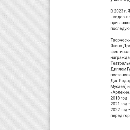
В 2023 г.
- видео-в
приглашен
последую
Творческ
Янина Др
фестивал
награжда
Театральн
Диплом Гу
постановк
Дж. Родар
Мусаев) и
«Арлекин» 
2018 год 
2021 год 
2022 год 
перед гор