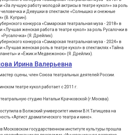
 «За лучшую работу молодой актрисы в театре кукол»» за роль
 человечка и Девушки в спектакле «Солнышко и снежные
» (В. Куприн).
убернского конкурса «Самарская театральная муза - 2018» в
 «Лучшая женская работа в театре кукол» за роль Русалочки в
 «Русалочка» (Я. Дрейлих).
убернского конкурса «Самарская театральная муза - 2024» в
 «Лучшая женская роль в театре кукол» в спектаклях «Тайна
ланеты» и «Ёжик и Медвежонок» (Я. Дрейлих).
ова Ирина Валерьевна
астер сцены, член Союза театральных деятелей России.
инском театре кукол работает с 2011 г.
театральную студию Натальи Крачковской (г.Москва).
 поступила в Волжский университет имени В.Н.Татищева на
ость «Артист драматического театра и кино».
– в Московском государственном институте культуры прошла