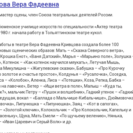
ова Вера Фадеевна
астер сцены, член Союза театральных деятелей России.
юменское училище искусств по специальности «Актер театра
 1980 г. начала работу в Тольяттинском театре кукол.
аботы в театре Вера Фадеевна Кривцова создала более 100
овых сценических образов: Мать – «Сказка Северного ветра»,
«Крошка Енот», «Ваня Датский», Марья – «Марьино поле», Золушка 
, Котенок – «Как котенок научился мяукать», Летучая Мышь,
 Микулишна – «Жигулевские сказки», Бабушка – «Про Курочку
о золотое и счастье простое», Колдунья – «Русалочка», Соседка,
а – «Колобок», Аленка, Лиса – «Потешки», Коза, Репка, Бабка –
 на лавочке», Ветер – «Ищи ветра в поле», Малыш – «Куда ты,
?», мальчик Петру – «Пушок и волшебник», Гадкий утенок – «Гадки
 Ведущая, вокал – «Баллада о Мальчише-Кибальчише», Дюймовочк
очка», Липунюшка – «Липунюшка», Заяц – «Кот в сапогах»,
– «Золотой ключик», Колокольчик – «Про Колокольчик, Капельку и
асеньку», Щука, Мать Емели – «По щучьему велению», Нянька,
– «Иван Царевич и Серый Волк» и др.