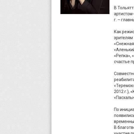
В Тольятт
артистом-
г. – глав
Как режи
зрителям 
«Снежная 
«Аленьки
«Репка», 
счастье п
Совместн
реабилита
«Теремок»
2012 г.),
«Пасхальн
По инициа
появились
временных
В благот
участие 