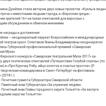
 Янина Дрейлих стала автором двух новых проектов: «Куклы в люди
стречи с известными людьми города, и «Взрослая среда» -
ие зрителей 16+ на показ спектаклей для взрослых с
щим обсуждением и обменом мнениями.
ие награды и достижения
ейлих – неоднократный лауреат Всероссийских и международных
ей театров кукол. Спектакли Янины Владимировны неоднократно
лись Губернской профессиональной премией «Самарская
ая Муза».
бернского конкурса «Самарская театральная Муза-2017» за
у двух поэтических спектаклей «Путешествие Голубой стрелы» (по
и) и «Про Курочку Рябу, яйцо золотое и счастье простое» (Р.
 творческая командировка в Санкт-Петербург на фестиваль
(2018 г.).
– Почетная грамота Губернатора Самарской области
– Памятный знак Губернатора «За служение людям»
– Почетный знак Главы городского округа Тольятти «За заслуги
одским округом Тольятти».