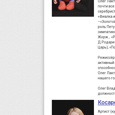
Олег Лакт
почти все
серебрист
«Фиалка и
–«Золотой
роль Пету
симпатию 
Жорж , «Р
Д.Родари 
Царь), «П
Режиссёра
активный 
способно
Олег Лакт
нашего го
Олег Вла
должност
Косар
Артист (к