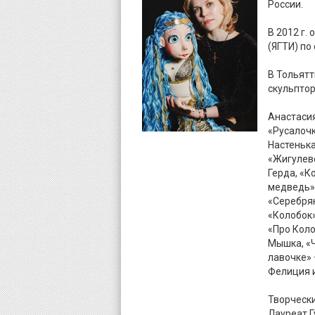
России.
В 2012 г.
(ЯГТИ) по
В Тольятт
скульптор
Анастасия
«Русалочк
Настенька
«Жигулевс
Герда, «К
медведь» 
«Серебрян
«Колобок»
«Про Коло
Мышка, «Ч
лавочке» 
Фелиция и
Творческ
Лауреат Г