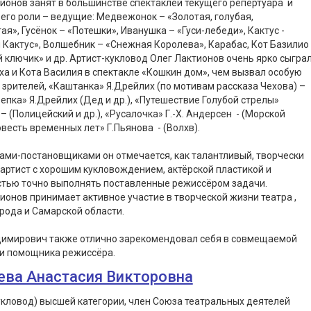
ионов занят в большинстве спектаклей текущего репертуара и
 его роли – ведущие: Медвежонок – «Золотая, голубая,
ая», Гусёнок – «Потешки», Иванушка – «Гуси-лебеди», Кактус -
 Кактус», Волшебник – «Снежная Королева», Карабас, Кот Базилио
 ключик» и др. Артист-кукловод Олег Лактионов очень ярко сыгра
ха и Кота Василия в спектакле «Кошкин дом», чем вызвал особую
зрителей, «Каштанка» Я.Дрейлих (по мотивам рассказа Чехова) –
епка» Я.Дрейлих (Дед и др.), «Путешествие Голубой стрелы»
– (Полицейский и др.), «Русалочка» Г.-Х. Андерсен - (Морской
овесть временных лет» Г.Пьянова - (Волхв).
ми-постановщиками он отмечается, как талантливый, творчески
артист с хорошим кукловождением, актёрской пластикой и
стью точно выполнять поставленные режиссёром задачи.
ионов принимает активное участие в творческой жизни театра ,
рода и Самарской области.
димирович также отлично зарекомендовал себя в совмещаемой
и помощника режиссёра.
ева Анастасия Викторовна
укловод) высшей категории, член Союза театральных деятелей