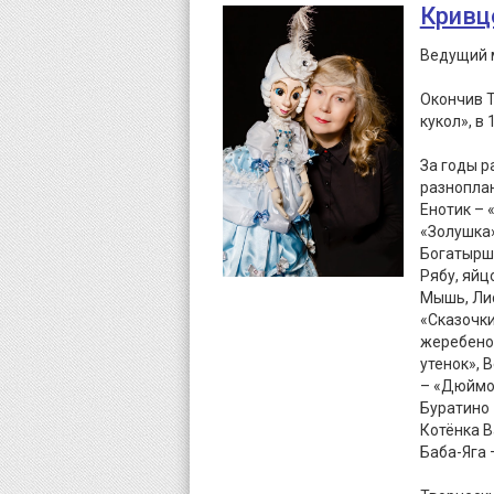
Кривц
Ведущий м
Окончив Т
кукол», в
За годы р
разноплан
Енотик – 
«Золушка»
Богатырша
Рябу, яйц
Мышь, Лис
«Сказочки
жеребенок
утенок»,
– «Дюймов
Буратино 
Котёнка В
Баба-Яга 