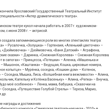
 окончила Ярославский Государственный Театральный Институт
 специальности «Актер драматического театра».
инском театре кукол начала работать в 2007 г. художником-
ом, с июня 2008 г. – актрисой.
 создала запоминающиеся роли во многих спектаклях театра:
а» – Русалочка, «Золушка» – Гортензия, «Аленький цветочек» –
, «Дюймовочка» – Дюймовочка, «Ваня Датский» – Аграфена,
кие сказки» – Даринка, «Снежная Королева» – Снежная Королева
от в сапогах» – Принцесса, «Потешки» – Аленка, «Машенька и
– Мышонок, «Каштанка» – Ведущая, Кошка, цирковые номера,
ое копытце» – Мурёнка, соседка, «Кошкин дом» – Котенок,
 – Соседка, Мышка, Лиса, «Волшебная книга вежливости» – Алина,
кольчик, Капельку и Котёнка Васеньку» – Алина, «Репка» – Внучка,
удо моё особенное» – Ленка, мама, бабушка, «Сказочки на
– Соседка, «Путешествие Голубой Стрелы» – Тереза, Марио,
 др.
ие награды и достижения
убернского конкурса «Самарская театральная муза - 2010» в