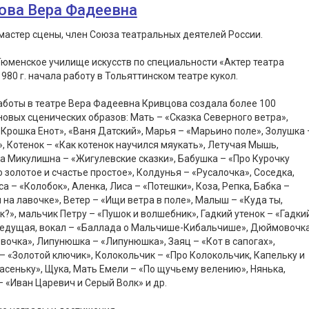
ова Вера Фадеевна
астер сцены, член Союза театральных деятелей России.
юменское училище искусств по специальности «Актер театра
 1980 г. начала работу в Тольяттинском театре кукол.
аботы в театре Вера Фадеевна Кривцова создала более 100
овых сценических образов: Мать – «Сказка Северного ветра»,
«Крошка Енот», «Ваня Датский», Марья – «Марьино поле», Золушка 
, Котенок – «Как котенок научился мяукать», Летучая Мышь,
 Микулишна – «Жигулевские сказки», Бабушка – «Про Курочку
о золотое и счастье простое», Колдунья – «Русалочка», Соседка,
а – «Колобок», Аленка, Лиса – «Потешки», Коза, Репка, Бабка –
 на лавочке», Ветер – «Ищи ветра в поле», Малыш – «Куда ты,
?», мальчик Петру – «Пушок и волшебник», Гадкий утенок – «Гадки
 Ведущая, вокал – «Баллада о Мальчише-Кибальчише», Дюймовочк
очка», Липунюшка – «Липунюшка», Заяц – «Кот в сапогах»,
– «Золотой ключик», Колокольчик – «Про Колокольчик, Капельку и
асеньку», Щука, Мать Емели – «По щучьему велению», Нянька,
– «Иван Царевич и Серый Волк» и др.