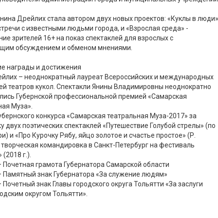
 Янина Дрейлих стала автором двух новых проектов: «Куклы в люди
стречи с известными людьми города, и «Взрослая среда» -
ие зрителей 16+ на показ спектаклей для взрослых с
щим обсуждением и обменом мнениями.
ие награды и достижения
ейлих – неоднократный лауреат Всероссийских и международных
ей театров кукол. Спектакли Янины Владимировны неоднократно
лись Губернской профессиональной премией «Самарская
ая Муза».
бернского конкурса «Самарская театральная Муза-2017» за
у двух поэтических спектаклей «Путешествие Голубой стрелы» (по
и) и «Про Курочку Рябу, яйцо золотое и счастье простое» (Р.
 творческая командировка в Санкт-Петербург на фестиваль
(2018 г.).
– Почетная грамота Губернатора Самарской области
– Памятный знак Губернатора «За служение людям»
– Почетный знак Главы городского округа Тольятти «За заслуги
одским округом Тольятти».