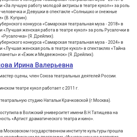
 «За лучшую работу молодой актрисы в театре кукол»» за роль
 человечка и Девушки в спектакле «Солнышко и снежные
» (В. Куприн).
убернского конкурса «Самарская театральная муза - 2018» в
 «Лучшая женская работа в театре кукол» за роль Русалочки в
 «Русалочка» (Я. Дрейлих).
убернского конкурса «Самарская театральная муза - 2024» в
 «Лучшая женская роль в театре кукол» в спектаклях «Тайна
ланеты» и «Ёжик и Медвежонок» (Я. Дрейлих).
ова Ирина Валерьевна
астер сцены, член Союза театральных деятелей России.
инском театре кукол работает с 2011 г.
театральную студию Натальи Крачковской (г.Москва).
 поступила в Волжский университет имени В.Н.Татищева на
ость «Артист драматического театра и кино».
– в Московском государственном институте культуры прошла