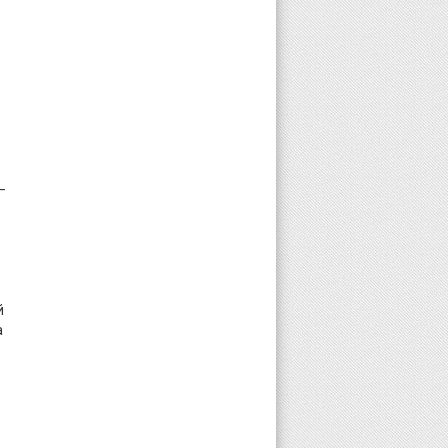
–
й
а