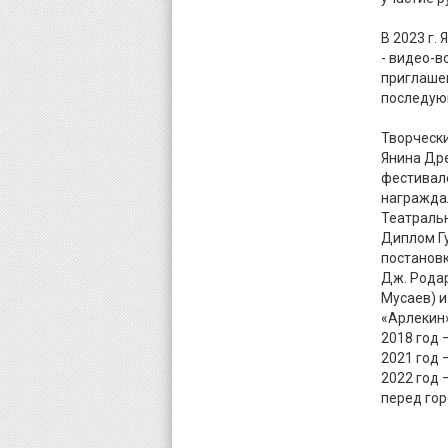
В 2023 г.
- видео-в
приглашен
последую
Творческ
Янина Др
фестивал
награжда
Театральн
Диплом Гу
постановк
Дж. Родар
Мусаев) и
«Арлекин» 
2018 год 
2021 год 
2022 год 
перед гор