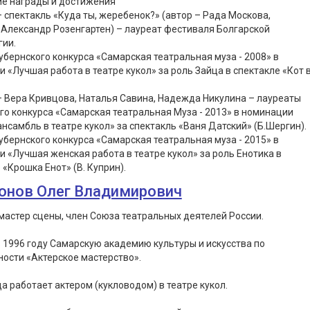
ие награды и достижения
– спектакль «Куда ты, жеребенок?» (автор – Рада Москова,
Александр Розенгартен) – лауреат фестиваля Болгарской
гии.
убернского конкурса «Самарская театральная муза - 2008» в
 «Лучшая работа в театре кукол» за роль Зайца в спектакле «Кот 
– Вера Кривцова, Наталья Савина, Надежда Никулина – лауреаты
го конкурса «Самарская театральная Муза - 2013» в номинации
нсамбль в театре кукол» за спектакль «Ваня Датский» (Б.Шергин).
убернского конкурса «Самарская театральная муза - 2015» в
 «Лучшая женская работа в театре кукол» за роль Енотика в
 «Крошка Енот» (В. Куприн).
онов Олег Владимирович
астер сцены, член Союза театральных деятелей России.
 1996 году Самарскую академию культуры и искусства по
ости «Актерское мастерство».
да работает актером (кукловодом) в театре кукол.