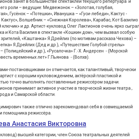
ионов занят в большинстве спектаклей текущего репертуара и
 его роли – ведущие: Медвежонок – «Золотая, голубая,
ая», Гусёнок – «Потешки», Иванушка – «Гуси-лебеди», Кактус -
 Кактус», Волшебник – «Снежная Королева», Карабас, Кот Базилио
 ключик» и др. Артист-кукловод Олег Лактионов очень ярко сыгра
ха и Кота Василия в спектакле «Кошкин дом», чем вызвал особую
зрителей, «Каштанка» Я.Дрейлих (по мотивам рассказа Чехова) –
епка» Я.Дрейлих (Дед и др.), «Путешествие Голубой стрелы»
– (Полицейский и др.), «Русалочка» Г.-Х. Андерсен - (Морской
овесть временных лет» Г.Пьянова - (Волхв).
ми-постановщиками он отмечается, как талантливый, творчески
артист с хорошим кукловождением, актёрской пластикой и
стью точно выполнять поставленные режиссёром задачи.
ионов принимает активное участие в творческой жизни театра ,
рода и Самарской области.
димирович также отлично зарекомендовал себя в совмещаемой
и помощника режиссёра.
ева Анастасия Викторовна
укловод) высшей категории, член Союза театральных деятелей