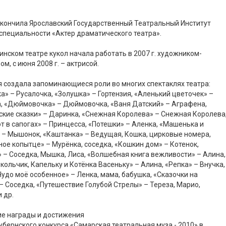
 окончила Ярославский Государственный Театральный Институт
 специальности «Актер драматического театра».
инском театре кукол начала работать в 2007 г. художником-
ом, с июня 2008 г. – актрисой.
 создала запоминающиеся роли во многих спектаклях театра:
а» – Русалочка, «Золушка» – Гортензия, «Аленький цветочек» –
, «Дюймовочка» – Дюймовочка, «Ваня Датский» – Аграфена,
кие сказки» – Даринка, «Снежная Королева» – Снежная Королева
от в сапогах» – Принцесса, «Потешки» – Аленка, «Машенька и
– Мышонок, «Каштанка» – Ведущая, Кошка, цирковые номера,
ое копытце» – Мурёнка, соседка, «Кошкин дом» – Котенок,
 – Соседка, Мышка, Лиса, «Волшебная книга вежливости» – Алина,
кольчик, Капельку и Котёнка Васеньку» – Алина, «Репка» – Внучка,
удо моё особенное» – Ленка, мама, бабушка, «Сказочки на
– Соседка, «Путешествие Голубой Стрелы» – Тереза, Марио,
 др.
ие награды и достижения
убернского конкурса «Самарская театральная муза - 2010» в