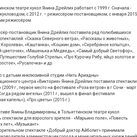
инском театре кукол Янина Дрейлих работает с 1999 г. Сначала -
кукловодом, с 2012 г. – режиссёром-постановщиком, с января 201
ным режиссёром.
ссёр-постановщик Янина Дрейлих поставила ряд полюбившихся
спектаклей: «Сказка Северного ветра», «Рассказы о животных»,
Королева», «Каштанка», «Кошкин дом», «Серебряное копытце»,
й цветочек», «Машенька и Медведь», «Самый добрый Светофор»,
«Путешествие Голубой Стрелы», «Про Курочку Рябу, яйцо золотое и
ростое», «Русалочка» и др.
о с детьми инклюзивной студии «Нить Ариадны»
ционного центра «Виктория» Янина Дрейлих поставила спектакли
 (2009 г., первое место на фестивале «Роза ветров» в г.Сочи - март
 «Когда рядом ангелы» (2011 г., вышел в финал фестиваля
ая капель»), «Про цветы» (2015 г.).
тиве Янины Владимировны, в Тольяттинском театре кукол
 спектакли для взрослого зрителя - «Марьино поле», «Повесть
 лет», «Музыкант».
ворительном спектакле «Добрый доктор Айболит» принимали
руководители администрации города и муниципальных учреждений