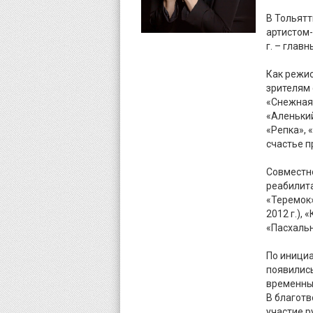
В Тольятт
артистом-
г. – глав
Как режи
зрителям 
«Снежная 
«Аленьки
«Репка», 
счастье п
Совместн
реабилита
«Теремок»
2012 г.),
«Пасхальн
По инициа
появились
временных
В благот
участие 