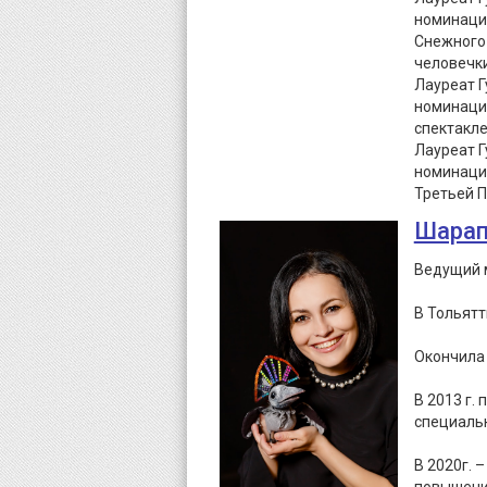
номинации
Снежного
человечки
Лауреат Г
номинации
спектакле
Лауреат Г
номинации
Третьей П
Шарап
Ведущий м
В Тольятт
Окончила 
В 2013 г.
специальн
В 2020г. 