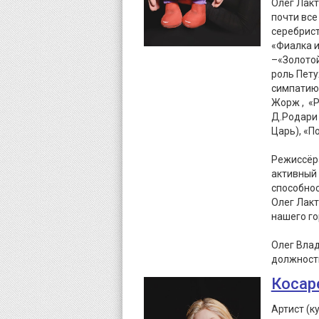
Олег Лакт
почти все
серебрист
«Фиалка и
–«Золотой
роль Пету
симпатию 
Жорж , «Р
Д.Родари 
Царь), «П
Режиссёра
активный 
способно
Олег Лакт
нашего го
Олег Вла
должност
Косар
Артист (к