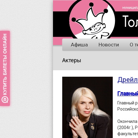
Афиша
Новости
О т
Актеры
Дрейл
Главны
Главный р
Российско
Окончила
(2004г.),
факультет