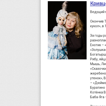
Кривц
Ведущий м
Окончив Т
кукол», в
За годы р
разноплан
Енотик – 
«Золушка»
Богатырша
Рябу, яйц
Мышь, Лис
«Сказочки
жеребенок
утенок»,
– «Дюймов
Буратино 
Котёнка В
Баба-Яга 