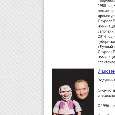
Творческ
1980 год 
режиссер 
драматур
Лауреат Г
номинации
сапогах».
2014 год 
Губернско
«Лучший а
Лауреат Г
номинации
спектакле
Лакти
Ведущий м
Окончил в
специальн
С 1996 го