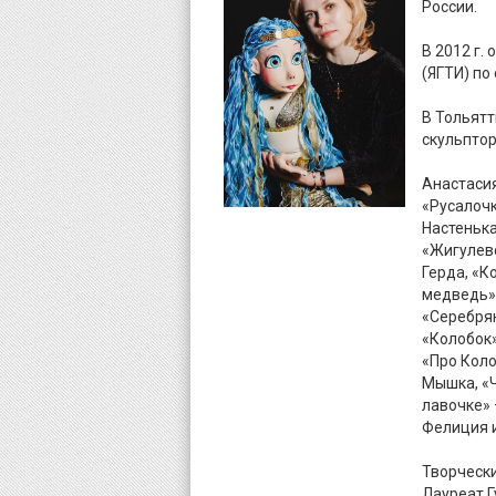
России.
В 2012 г.
(ЯГТИ) по
В Тольятт
скульптор
Анастасия
«Русалочк
Настенька
«Жигулевс
Герда, «К
медведь» 
«Серебрян
«Колобок»
«Про Коло
Мышка, «Ч
лавочке» 
Фелиция и
Творческ
Лауреат Г