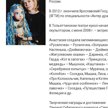
России.
В 2012 г. окончила Ярославский Го
(ЯГТИ) по специальности «Актер др
В Тольяттинском театре кукол начал
скульптором, с июня 2008 г. – актрис
Анастасия создала запоминающиеся 
«Русалочка» – Русалочка, «Золушка»
Настенька, «Дюймовочка» – Дюймов
«Жигулевские сказки» – Даринка, «
Герда, «Кот в сапогах» – Принцесса
медведь» – Мышонок, «Каштанка» –
«Серебряное копытце» – Мурёнка, с
«Колобок» – Соседка, Мышка, Лиса,
«Про Колокольчик, Капельку и Котён
Мышка, «Чудо моё особенное» – Ленк
лавочке» – Соседка, «Путешествие Г
Фелиция и др.
Творческие награды и достижения
Лауреат Губернского конкурса «Сама