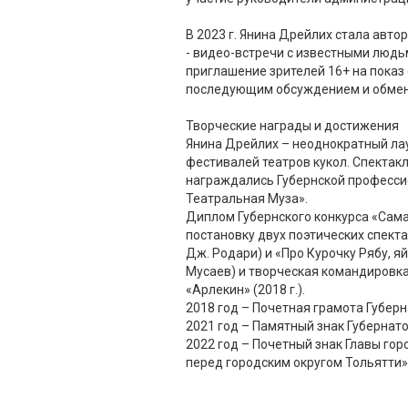
В 2023 г. Янина Дрейлих стала авто
- видео-встречи с известными людьм
приглашение зрителей 16+ на показ 
последующим обсуждением и обме
Творческие награды и достижения
Янина Дрейлих – неоднократный ла
фестивалей театров кукол. Спекта
награждались Губернской професс
Театральная Муза».
Диплом Губернского конкурса «Сама
постановку двух поэтических спекта
Дж. Родари) и «Про Курочку Рябу, яй
Мусаев) и творческая командировка
«Арлекин» (2018 г.).
2018 год – Почетная грамота Губер
2021 год – Памятный знак Губернат
2022 год – Почетный знак Главы гор
перед городским округом Тольятти»