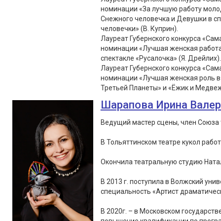
номинации «За лучшую работу молод
Снежного человечка и Девушки в с
человечки» (В. Куприн).
Лауреат Губернского конкурса «Сама
номинации «Лучшая женская работа 
спектакле «Русалочка» (Я. Дрейлих).
Лауреат Губернского конкурса «Сама
номинации «Лучшая женская роль в 
Третьей Планеты» и «Ёжик и Медвеж
Шарапова Ирина Вале
Ведущий мастер сцены, член Союза 
В Тольяттинском театре кукол работа
Окончила театральную студию Натал
В 2013 г. поступила в Волжский уни
специальность «Артист драматическ
В 2020г. – в Московском государст