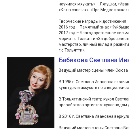
научился мяукать» – Лягушки, «Иван
«Кот в сапогах», «Про Медвежонка» 
Творческие награды и достижения
2016 год – Памятный знак «Куйбыше
2017 год – Благодарственное пись
мэрии г.о.Тольятти «За добросовес
мастерство, личный вклад в развит
г.о.Тольятти».
Бабикова Светлана Ив
Ведущий мастер сцены, член Союза 
В 1995 г. Светлана Ивановна оконч
культуры и искусств по специальнос
В Тольяттинский театр кукол Светла
проработала артистом-кукловодом д
В 2016 г. Светлана Ивановна вернула
Ведущий мастер сцены Светлана Ба