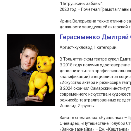
"Петрушкины забавы".
2023 год – Почетная Грамота главы г
Ирина Валерьевна также отлично з
должности заведующей актерской т
Герасименко Дмитрий 
Артист-кукловод 1 категории.
В Тольяттинском театре кукол Дмитр
В 2018 году получил удостоверение
дополнительного профессионально
квалификации) специалистов социок
«Искусство актера и режиссёра театр
В 2024 окончил Самарский институт 
современного искусства и художес
режиссёр театрализованных предст
Инвалид 2 группы.
Занят в спектаклях: «Русалочка» – 
Очевидец, «Путешествие Голубой Ст
«Зайка-зазнайка» – Ёж, «Каштанка» 