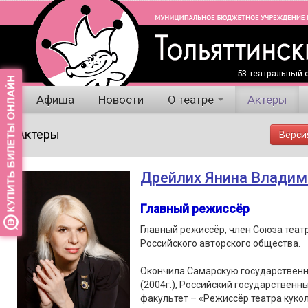
53 театральный с
Афиша
Новости
О театре
Актеры
Актеры
Верси
Дрейлих Янина Владим
Главный режиссёр
Главный режиссёр, член Союза теат
Российского авторского общества.
Окончила Самарскую государственн
(2004г.), Российский государственны
факультет – «Режиссёр театра кукол