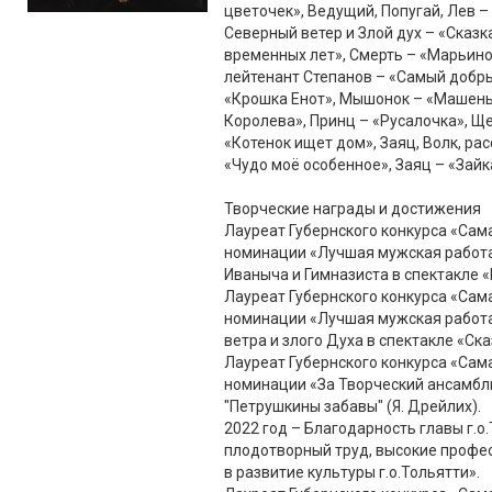
цветочек», Ведущий, Попугай, Лев – 
Северный ветер и Злой дух – «Сказк
временных лет», Смерть – «Марьино
лейтенант Степанов – «Самый добры
«Крошка Енот», Мышонок – «Машень
Королева», Принц – «Русалочка», Щ
«Котенок ищет дом», Заяц, Волк, ра
«Чудо моё особенное», Заяц – «Зайка
Творческие награды и достижения
Лауреат Губернского конкурса «Сам
номинации «Лучшая мужская работа в
Иваныча и Гимназиста в спектакле 
Лауреат Губернского конкурса «Сам
номинации «Лучшая мужская работа 
ветра и злого Духа в спектакле «Ск
Лауреат Губернского конкурса «Сам
номинации «За Творческий ансамбль 
"Петрушкины забавы" (Я. Дрейлих).
2022 год – Благодарность главы г.о
плодотворный труд, высокие профе
в развитие культуры г.о.Тольятти».