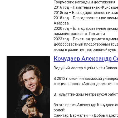
Творческие награды и достижения
2016 год – Памятный знак «Куйбыше
2018год – Благодарственное письмо
2018 год – Благодарственное письм
Азарова
2020 год – Благодарственное пись
администрации г.о. Тольятти
2023 год – Почетная грамота админи
добросовестный плодотворный труд
вклад в развитие театральной культу
Кочудаев Александр С
Ведущий мастер сцены, член Союза 
В 2012 г. окончил Волжский универс
специальности «Артист драматическ
В Тольяттинском театре кукол работа
За это время Александр Кочудаев сы
ролей:
Санитар, Бармалей – «Добрый докто