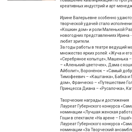
повышение квалификации по прогр
креативных индустрий и арт-менедж
Ирине Валерьевне особенно удаются
творческой удачей стало исполнени
«Кошкин дом» и роли Маленькой Ра
новогодних представлениях Ирина -
любят зрители.
За годы работы в театре ведущий м
множество ярких ролей: «Жуча и его
«Серебряное копытце», Машенька –
– «Аленький цветочек», Дама с кош
Айболит», Воронёнок – «Самый доб
Тимофеевич – «Каштанка», Бабка и 
дом», Франческо – «Путешествие Гол
Принцесса Диана – «Русалочка», Ка
Творческие награды и достижения
Лауреат Губернского конкурса «Сама
номинации «Лучшая женская работа
Гоши в спектакле «На арене – Гоша!»
Лауреат Губернского конкурса «Сам
номинации «За Творческий ансамбль 