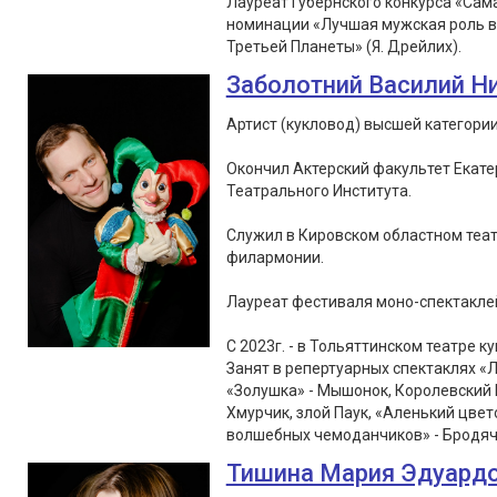
Лауреат Губернского конкурса «Сам
номинации «Лучшая мужская роль в 
Третьей Планеты» (Я. Дрейлих).
Заболотний Василий Н
Артист (кукловод) высшей категории
Окончил Актерский факультет Екате
Театрального Института.
Служил в Кировском областном теат
филармонии.
Лауреат фестиваля моно-спектаклей «
С 2023г. - в Тольяттинском театре ку
Занят в репертуарных спектаклях «Л
«Золушка» - Мышонок, Королевский 
Хмурчик, злой Паук, «Аленький цвет
волшебных чемоданчиков» - Бродячи
Тишина Мария Эдуард