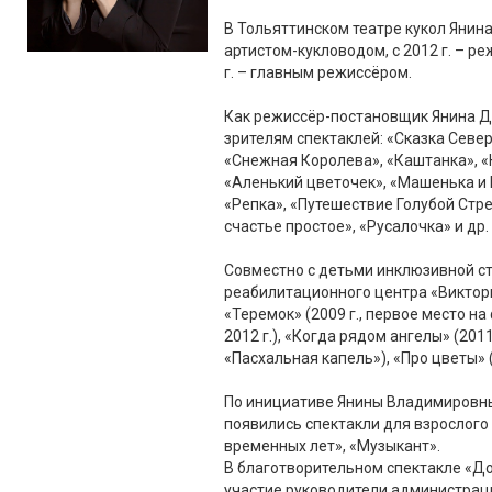
В Тольяттинском театре кукол Янина
артистом-кукловодом, с 2012 г. – р
г. – главным режиссёром.
Как режиссёр-постановщик Янина Д
зрителям спектаклей: «Сказка Север
«Снежная Королева», «Каштанка», «
«Аленький цветочек», «Машенька и
«Репка», «Путешествие Голубой Стре
счастье простое», «Русалочка» и др.
Совместно с детьми инклюзивной с
реабилитационного центра «Виктор
«Теремок» (2009 г., первое место на
2012 г.), «Когда рядом ангелы» (201
«Пасхальная капель»), «Про цветы» (2
По инициативе Янины Владимировны,
появились спектакли для взрослого 
временных лет», «Музыкант».
В благотворительном спектакле «Д
участие руководители администрац