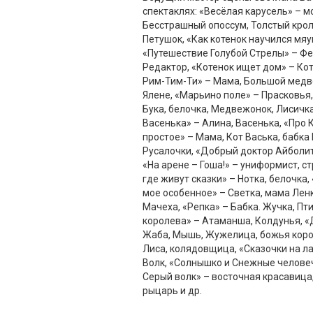
спектаклях: «Весёлая карусель» – м
Бесстрашный опоссум, Толстый крол
Петушок, «Как котенок научился мяу
«Путешествие Голубой Стрелы» – Фе
Редактор, «Котенок ищет дом» – Ко
Рим-Тим-Ти» – Мама, Большой медве
Ялене, «Марьино поле» – Прасковья,
Бука, белочка, Медвежонок, Лисичка
Васенька» – Алина, Васенька, «Про 
простое» – Мама, Кот Васька, бабка 
Русалочки, «Добрый доктор Айболит»
«На арене – Гоша!» – униформист, ст
где живут сказки» – Нотка, белочка
мое особенное» – Светка, мама Лен
Мачеха, «Репка» – Бабка. Жучка, Пт
королева» – Атаманша, Колдунья, 
Жаба, Мышь, Жужелица, божья коров
Лиса, колядовщица, «Сказочки на ла
Волк, «Солнышко и Снежные человеч
Серый волк» – восточная красавица
рыцарь и др.