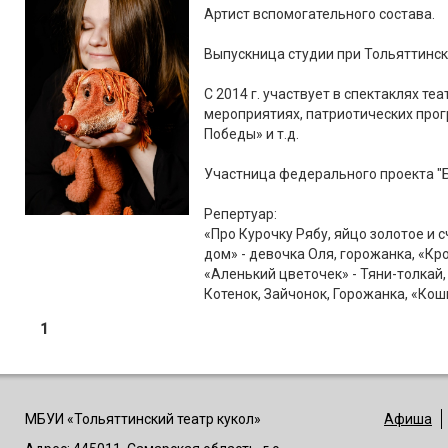
Артист вспомогательного состава.
Выпускница студии при Тольяттинск
С 2014 г. участвует в спектаклях те
мероприятиях, патриотических прог
Победы» и т.д.
Участница федерального проекта "Б
Репертуар:
«Про Курочку Рябу, яйцо золотое и с
дом» - девочка Оля, горожанка, «Кр
«Аленький цветочек» - Тяни-толкай
Котенок, Зайчонок, Горожанка, «Кошк
1
МБУИ «Тольяттинский театр кукол»
Афиша