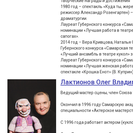
Творческие награды и достижения
1980 год – спектакль «Куда ты, жер
режиссер Александр Розенгартен) –
драматургии.
Лауреат Губернского конкурса «Сама
номинации «Лучшая работа в театре 
сапогах».
2014 год – Вера Кривцова, Наталья
Губернского конкурса «Самарская т
«Лучший ансамбль в театре кукол» з
Лауреат Губернского конкурса «Сама
номинации «Лучшая женская работа в
спектакле «Крошка Енот» (В. Куприн
Лактионов Олег Влад
Ведущий мастер сцены, член Союза 
Окончил в 1996 году Самарскую ака
специальности «Актерское мастерс
С 1996 года работает актером (кукло