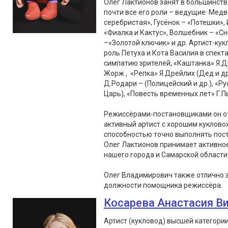
Олег Лактионов занят в большинств
почти все его роли – ведущие: Медв
серебристая», Гусёнок – «Потешки», 
«Фиалка и Кактус», Волшебник – «С
–«Золотой ключик» и др. Артист-кук
роль Петуха и Кота Василия в спект
симпатию зрителей, «Каштанка» Я.Д
Жорж , «Репка» Я.Дрейлих (Дед и др
Д.Родари – (Полицейский и др.), «Ру
Царь), «Повесть временных лет» Г.Пь
Режиссёрами-постановщиками он от
активный артист с хорошим куклово
способностью точно выполнять пос
Олег Лактионов принимает активное 
нашего города и Самарской области
Олег Владимирович также отлично 
должности помощника режиссёра.
Косарева Анастасия В
Артист (кукловод) высшей категори