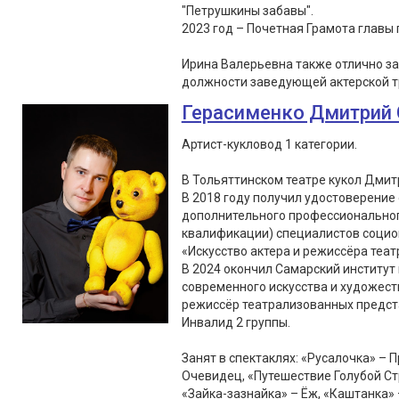
"Петрушкины забавы".
2023 год – Почетная Грамота главы г
Ирина Валерьевна также отлично з
должности заведующей актерской т
Герасименко Дмитрий 
Артист-кукловод 1 категории.
В Тольяттинском театре кукол Дмитр
В 2018 году получил удостоверение
дополнительного профессионально
квалификации) специалистов социок
«Искусство актера и режиссёра театр
В 2024 окончил Самарский институт 
современного искусства и художес
режиссёр театрализованных предст
Инвалид 2 группы.
Занят в спектаклях: «Русалочка» – 
Очевидец, «Путешествие Голубой Ст
«Зайка-зазнайка» – Ёж, «Каштанка» 