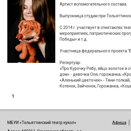
Артист вспомогательного состава.
Выпускница студии при Тольяттинск
С 2014 г. участвует в спектаклях те
мероприятиях, патриотических прог
Победы» и т.д.
Участница федерального проекта "Б
Репертуар:
«Про Курочку Рябу, яйцо золотое и с
дом» - девочка Оля, горожанка, «Кр
«Аленький цветочек» - Тяни-толкай
Котенок, Зайчонок, Горожанка, «Кошк
1
МБУИ «Тольяттинский театр кукол»
Афиша