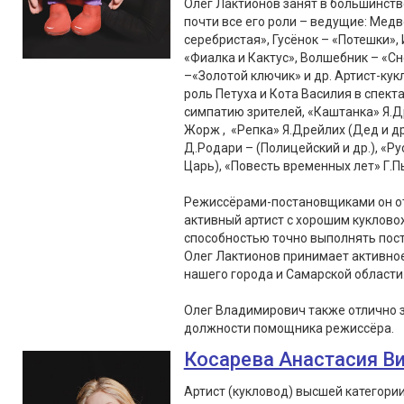
Олег Лактионов занят в большинств
почти все его роли – ведущие: Медв
серебристая», Гусёнок – «Потешки», 
«Фиалка и Кактус», Волшебник – «С
–«Золотой ключик» и др. Артист-кук
роль Петуха и Кота Василия в спект
симпатию зрителей, «Каштанка» Я.Д
Жорж , «Репка» Я.Дрейлих (Дед и др
Д.Родари – (Полицейский и др.), «Ру
Царь), «Повесть временных лет» Г.Пь
Режиссёрами-постановщиками он от
активный артист с хорошим куклово
способностью точно выполнять пос
Олег Лактионов принимает активное 
нашего города и Самарской области
Олег Владимирович также отлично 
должности помощника режиссёра.
Косарева Анастасия В
Артист (кукловод) высшей категори