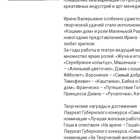
повышение квалификации по прогр
креативных индустрий и арт-менедж
Ирине Валерьевне особенно удаются
творческой удачей стало исполнени
«Кошкин дом» и роли Маленькой Ра
новогодних представлениях Ирина -
любят зрители.
За годы работы в театре ведущий м
множество ярких ролей: «Жуча и его
«Серебряное копытце», Машенька –
– «Аленький цветочек», Дама с кош
Айболит», Воронёнок – «Самый доб
Тимофеевич – «Каштанка», Бабка и 
дом», Франческо – «Путешествие Гол
Принцесса Диана – «Русалочка», Ка
Творческие награды и достижения
Лауреат Губернского конкурса «Сама
номинации «Лучшая женская работа
Гоши в спектакле «На арене – Гоша!»
Лауреат Губернского конкурса «Сам
номинации «За Творческий ансамбль 