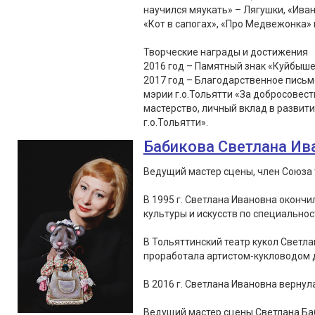
научился мяукать» – Лягушки, «Иван
«Кот в сапогах», «Про Медвежонка» 
Творческие награды и достижения
2016 год – Памятный знак «Куйбыше
2017 год – Благодарственное пись
мэрии г.о.Тольятти «За добросовес
мастерство, личный вклад в развит
г.о.Тольятти».
Бабикова Светлана Ив
Ведущий мастер сцены, член Союза 
В 1995 г. Светлана Ивановна оконч
культуры и искусств по специальнос
В Тольяттинский театр кукол Светла
проработала артистом-кукловодом д
В 2016 г. Светлана Ивановна вернула
Ведущий мастер сцены Светлана Ба