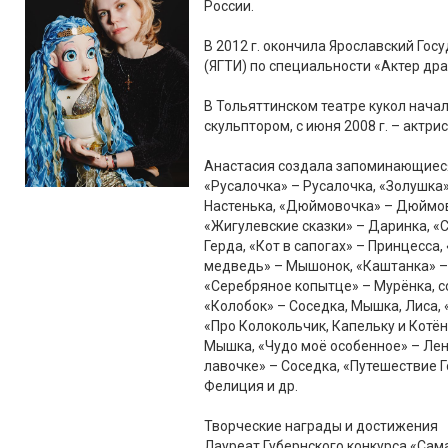
России.
В 2012 г. окончила Ярославский Го
(ЯГТИ) по специальности «Актер др
В Тольяттинском театре кукол начал
скульптором, с июня 2008 г. – актрис
Анастасия создала запоминающиеся 
«Русалочка» – Русалочка, «Золушка»
Настенька, «Дюймовочка» – Дюймов
«Жигулевские сказки» – Даринка, «
Герда, «Кот в сапогах» – Принцесса
медведь» – Мышонок, «Каштанка» –
«Серебряное копытце» – Мурёнка, с
«Колобок» – Соседка, Мышка, Лиса,
«Про Колокольчик, Капельку и Котён
Мышка, «Чудо моё особенное» – Ленк
лавочке» – Соседка, «Путешествие Г
Фелиция и др.
Творческие награды и достижения
Лауреат Губернского конкурса «Сама