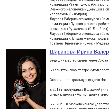
номинации «За лучшую работу молод
Снежного человечка и Девушки в с
человечки» (В. Куприн).
Лауреат Губернского конкурса «Сама
номинации «Лучшая женская работа 
спектакле «Русалочка» (Я. Дрейлих).
Лауреат Губернского конкурса «Сама
номинации «Лучшая женская роль в 
Третьей Планеты» и «Ёжик и Медвеж
Шарапова Ирина Вале
Ведущий мастер сцены, член Союза 
В Тольяттинском театре кукол работа
Окончила театральную студию Натал
В 2013 г. поступила в Волжский уни
специальность «Артист драматическ
В 2020г. – в Московском государст