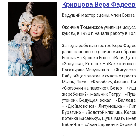
Кривцова Вера Фадеев
Ведущий мастер сцены, член Союза 
Окончив Тюменское училище искусст
кукол», в 1980 г. начала работу в То
За годы работы в театре Вера Фаде
разноплановых сценических образов
Енотик – «Крошка Енот», «Ваня Датс
«Золушка», Котенок – «Как котенок 
Богатырша Микулишна – «Жигулевски
Рябу, яйцо золотое и счастье просто
Мышь, Лиса – «Колобок», Аленка, Лис
«Сказочки на лавочке», Ветер – «Ищ
жеребенок?», мальчик Петру – «Пушо
утенок», Ведущая, вокал – «Балла
– «Дюймовочка», Липунюшка – «Липу
Буратино – «Золотой ключик», Колок
Котёнка Васеньку», Щука, Мать Емел
Баба-Яга – «Иван Царевич и Серый В