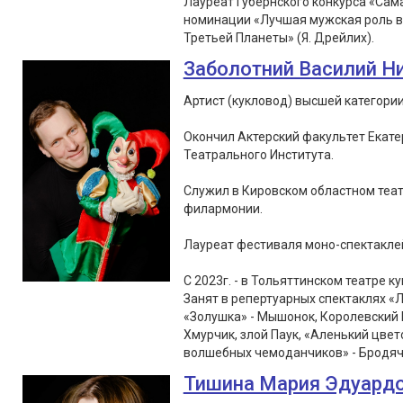
Лауреат Губернского конкурса «Сам
номинации «Лучшая мужская роль в 
Третьей Планеты» (Я. Дрейлих).
Заболотний Василий Н
Артист (кукловод) высшей категории
Окончил Актерский факультет Екате
Театрального Института.
Служил в Кировском областном теат
филармонии.
Лауреат фестиваля моно-спектаклей «
С 2023г. - в Тольяттинском театре ку
Занят в репертуарных спектаклях «Л
«Золушка» - Мышонок, Королевский 
Хмурчик, злой Паук, «Аленький цвет
волшебных чемоданчиков» - Бродячи
Тишина Мария Эдуард