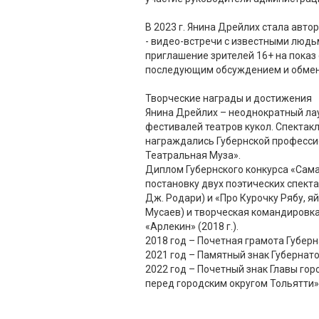
В 2023 г. Янина Дрейлих стала авто
- видео-встречи с известными людьм
приглашение зрителей 16+ на показ 
последующим обсуждением и обме
Творческие награды и достижения
Янина Дрейлих – неоднократный ла
фестивалей театров кукол. Спекта
награждались Губернской професс
Театральная Муза».
Диплом Губернского конкурса «Сама
постановку двух поэтических спекта
Дж. Родари) и «Про Курочку Рябу, яй
Мусаев) и творческая командировка
«Арлекин» (2018 г.).
2018 год – Почетная грамота Губер
2021 год – Памятный знак Губернат
2022 год – Почетный знак Главы гор
перед городским округом Тольятти»