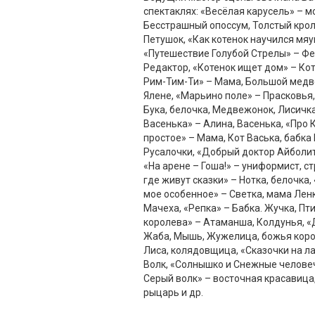
спектаклях: «Весёлая карусель» – м
Бесстрашный опоссум, Толстый крол
Петушок, «Как котенок научился мяу
«Путешествие Голубой Стрелы» – Фе
Редактор, «Котенок ищет дом» – Ко
Рим-Тим-Ти» – Мама, Большой медве
Ялене, «Марьино поле» – Прасковья,
Бука, белочка, Медвежонок, Лисичка
Васенька» – Алина, Васенька, «Про 
простое» – Мама, Кот Васька, бабка 
Русалочки, «Добрый доктор Айболит»
«На арене – Гоша!» – униформист, ст
где живут сказки» – Нотка, белочка
мое особенное» – Светка, мама Лен
Мачеха, «Репка» – Бабка. Жучка, Пт
королева» – Атаманша, Колдунья, 
Жаба, Мышь, Жужелица, божья коров
Лиса, колядовщица, «Сказочки на ла
Волк, «Солнышко и Снежные человеч
Серый волк» – восточная красавица
рыцарь и др.