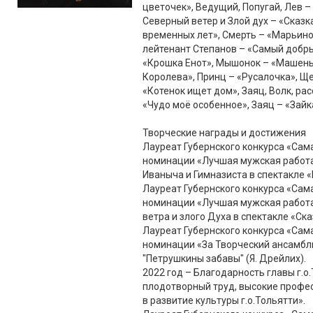
цветочек», Ведущий, Попугай, Лев – 
Северный ветер и Злой дух – «Сказк
временных лет», Смерть – «Марьино
лейтенант Степанов – «Самый добры
«Крошка Енот», Мышонок – «Машень
Королева», Принц – «Русалочка», Щ
«Котенок ищет дом», Заяц, Волк, ра
«Чудо моё особенное», Заяц – «Зайка
Творческие награды и достижения
Лауреат Губернского конкурса «Сам
номинации «Лучшая мужская работа в
Иваныча и Гимназиста в спектакле 
Лауреат Губернского конкурса «Сам
номинации «Лучшая мужская работа 
ветра и злого Духа в спектакле «Ск
Лауреат Губернского конкурса «Сам
номинации «За Творческий ансамбль 
"Петрушкины забавы" (Я. Дрейлих).
2022 год – Благодарность главы г.о
плодотворный труд, высокие профе
в развитие культуры г.о.Тольятти».