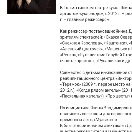
В Тольяттинском театре кукол Янина
артистом-кукловодом, с 2012 г. – р
г. – главным режиссёром.
Как режиссёр-постановщик Янина Д
зрителям спектаклей: «Сказка Север
«Снежная Королева», «Каштанка», «
«Аленький цветочек», «Машенька и
«Репка», «Путешествие Голубой Стре
счастье простое», «Русалочка» и др.
Совместно с детьми инклюзивной с
реабилитационного центра «Виктор
«Теремок» (2009 г., первое место на
2012 г.), «Когда рядом ангелы» (201
«Пасхальная капель»), «Про цветы» (2
По инициативе Янины Владимировны,
появились спектакли для взрослого 
временных лет», «Музыкант».
В благотворительном спектакле «Д
участие руководители администрац