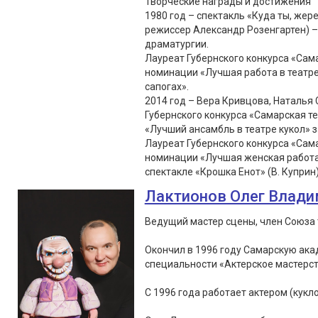
Творческие награды и достижения
1980 год – спектакль «Куда ты, жер
режиссер Александр Розенгартен) –
драматургии.
Лауреат Губернского конкурса «Сама
номинации «Лучшая работа в театре 
сапогах».
2014 год – Вера Кривцова, Наталья
Губернского конкурса «Самарская т
«Лучший ансамбль в театре кукол» з
Лауреат Губернского конкурса «Сама
номинации «Лучшая женская работа в
спектакле «Крошка Енот» (В. Куприн
Лактионов Олег Влад
Ведущий мастер сцены, член Союза 
Окончил в 1996 году Самарскую ака
специальности «Актерское мастерс
С 1996 года работает актером (кукло