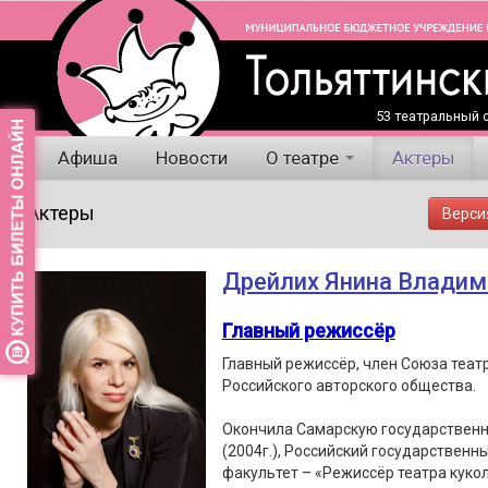
53 театральный с
Афиша
Новости
О театре
Актеры
Актеры
Верси
Дрейлих Янина Владим
Главный режиссёр
Главный режиссёр, член Союза теат
Российского авторского общества.
Окончила Самарскую государственн
(2004г.), Российский государственны
факультет – «Режиссёр театра кукол