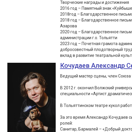
Творческие награды и достижения
2016 год – Памятный знак «Куйбыше
2018год – Благодарственное письмо
2018 год – Благодарственное письм
Азарова
2020 год – Благодарственное пись
администрации г.о. Тольятти
2023 год – Почетная грамота админи
добросовестный плодотворный труд
вклад в развитие театральной культу
Кочудаев Александр С
Ведущий мастер сцены, член Союза 
В 2012 г. окончил Волжский универс
специальности «Артист драматическ
В Тольяттинском театре кукол работа
За это время Александр Кочудаев сы
ролей:
Санитар, Бармалей – «Добрый докто