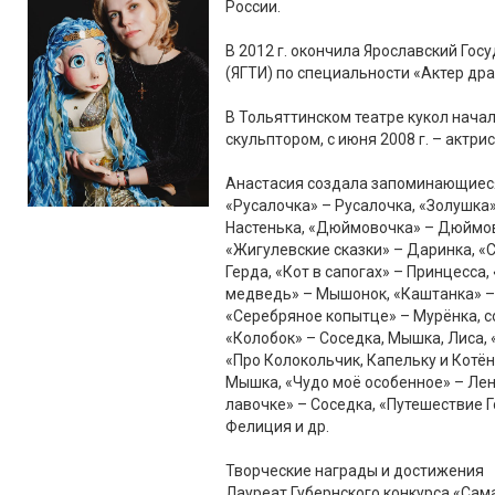
России.
В 2012 г. окончила Ярославский Го
(ЯГТИ) по специальности «Актер др
В Тольяттинском театре кукол начал
скульптором, с июня 2008 г. – актрис
Анастасия создала запоминающиеся 
«Русалочка» – Русалочка, «Золушка»
Настенька, «Дюймовочка» – Дюймов
«Жигулевские сказки» – Даринка, «
Герда, «Кот в сапогах» – Принцесса
медведь» – Мышонок, «Каштанка» –
«Серебряное копытце» – Мурёнка, с
«Колобок» – Соседка, Мышка, Лиса,
«Про Колокольчик, Капельку и Котён
Мышка, «Чудо моё особенное» – Ленк
лавочке» – Соседка, «Путешествие Г
Фелиция и др.
Творческие награды и достижения
Лауреат Губернского конкурса «Сама