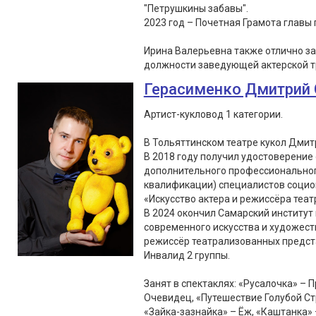
"Петрушкины забавы".
2023 год – Почетная Грамота главы г
Ирина Валерьевна также отлично з
должности заведующей актерской т
Герасименко Дмитрий 
Артист-кукловод 1 категории.
В Тольяттинском театре кукол Дмитр
В 2018 году получил удостоверение
дополнительного профессионально
квалификации) специалистов социок
«Искусство актера и режиссёра театр
В 2024 окончил Самарский институт 
современного искусства и художес
режиссёр театрализованных предст
Инвалид 2 группы.
Занят в спектаклях: «Русалочка» – 
Очевидец, «Путешествие Голубой Ст
«Зайка-зазнайка» – Ёж, «Каштанка» 