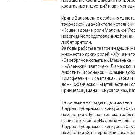
повышение квалификации по прогр
креативных индустрий и арт-менедж
Ирине Валерьевне особенно удаются
творческой удачей стало исполнени
«Кошкин дом» и роли Маленькой Ра
новогодних представлениях Ирина -
любят зрители.
За годы работы в театре ведущий м
множество ярких ролей: «Жуча и его
«Серебряное копытце», Машенька –
– «Аленький цветочек», Дама с кош
Айболит», Воронёнок – «Самый доб
Тимофеевич – «Каштанка», Бабка и 
дом», Франческо – «Путешествие Гол
Принцесса Диана – «Русалочка», Ка
Творческие награды и достижения
Лауреат Губернского конкурса «Сама
номинации «Лучшая женская работа
Гоши в спектакле «На арене – Гоша!»
Лауреат Губернского конкурса «Сам
номинации «За Творческий ансамбль 