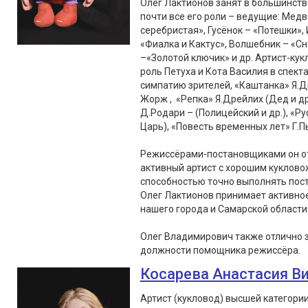
Олег Лактионов занят в большинств
почти все его роли – ведущие: Медв
серебристая», Гусёнок – «Потешки», 
«Фиалка и Кактус», Волшебник – «С
–«Золотой ключик» и др. Артист-кук
роль Петуха и Кота Василия в спект
симпатию зрителей, «Каштанка» Я.Д
Жорж , «Репка» Я.Дрейлих (Дед и др
Д.Родари – (Полицейский и др.), «Ру
Царь), «Повесть временных лет» Г.Пь
Режиссёрами-постановщиками он от
активный артист с хорошим куклово
способностью точно выполнять пос
Олег Лактионов принимает активное 
нашего города и Самарской области
Олег Владимирович также отлично 
должности помощника режиссёра.
Косарева Анастасия В
Артист (кукловод) высшей категори