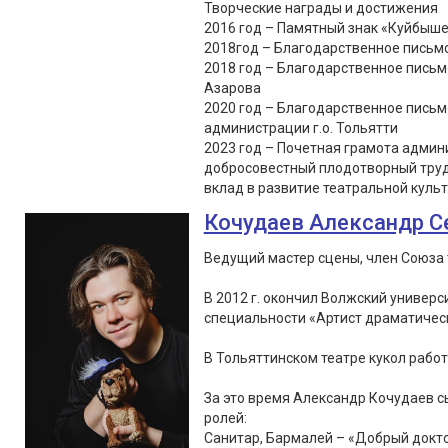
Творческие награды и достижения
2016 год – Памятный знак «Куйбыше
2018год – Благодарственное письмо
2018 год – Благодарственное письм
Азарова
2020 год – Благодарственное пись
администрации г.о. Тольятти
2023 год – Почетная грамота админи
добросовестный плодотворный труд
вклад в развитие театральной культу
Кочудаев Александр С
Ведущий мастер сцены, член Союза 
В 2012 г. окончил Волжский универс
специальности «Артист драматическ
В Тольяттинском театре кукол работа
За это время Александр Кочудаев сы
ролей:
Санитар, Бармалей – «Добрый докто