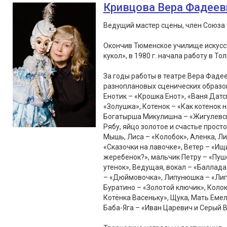
Кривцова Вера Фадеев
Ведущий мастер сцены, член Союза 
Окончив Тюменское училище искусст
кукол», в 1980 г. начала работу в То
За годы работы в театре Вера Фаде
разноплановых сценических образов
Енотик – «Крошка Енот», «Ваня Датс
«Золушка», Котенок – «Как котенок 
Богатырша Микулишна – «Жигулевски
Рябу, яйцо золотое и счастье просто
Мышь, Лиса – «Колобок», Аленка, Лис
«Сказочки на лавочке», Ветер – «Ищ
жеребенок?», мальчик Петру – «Пушо
утенок», Ведущая, вокал – «Балла
– «Дюймовочка», Липунюшка – «Липу
Буратино – «Золотой ключик», Колок
Котёнка Васеньку», Щука, Мать Емел
Баба-Яга – «Иван Царевич и Серый В