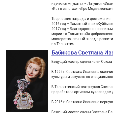
научился мяукать» – Лягушки, «Иван
«Кот в сапогах», «Про Медвежонка» 
Творческие награды и достижения
2016 год – Памятный знак «Куйбыше
2017 год – Благодарственное пись
мэрии г.о.Тольятти «За добросовес
мастерство, личный вклад в развит
г.о.Тольятти».
Бабикова Светлана Ив
Ведущий мастер сцены, член Союза 
В 1995 г. Светлана Ивановна оконч
культуры и искусств по специальнос
В Тольяттинский театр кукол Светла
проработала артистом-кукловодом д
В 2016 г. Светлана Ивановна вернула
Ведущий мастер сцены Светлана Ба