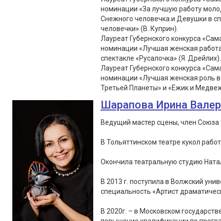
номинации «За лучшую работу молод
Снежного человечка и Девушки в с
человечки» (В. Куприн).
Лауреат Губернского конкурса «Сама
номинации «Лучшая женская работа 
спектакле «Русалочка» (Я. Дрейлих).
Лауреат Губернского конкурса «Сама
номинации «Лучшая женская роль в 
Третьей Планеты» и «Ёжик и Медвеж
Шарапова Ирина Вале
Ведущий мастер сцены, член Союза 
В Тольяттинском театре кукол работа
Окончила театральную студию Натал
В 2013 г. поступила в Волжский уни
специальность «Артист драматическ
В 2020г. – в Московском государст