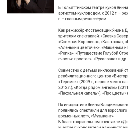
В Тольяттинском театре кукол Янина
артистом-кукловодом, с 2012 г. – р
г. – главным режиссёром.
Как режиссёр-постановщик Янина Д
зрителям спектаклей: «Сказка Север
«Снежная Королева», «Каштанка», «
«Аленький цветочек», «Машенька и
«Репка», «Путешествие Голубой Стре
счастье простое», «Русалочка» и др.
Совместно с детьми инклюзивной с
реабилитационного центра «Виктор
«Теремок» (2009 г., первое место на
2012 г.), «Когда рядом ангелы» (201
«Пасхальная капель»), «Про цветы» (2
По инициативе Янины Владимировны,
появились спектакли для взрослого 
временных лет», «Музыкант».
В благотворительном спектакле «Д
участие руководители администрац