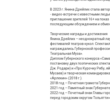
В 2023 г. Янина Дрейлих стала авто
- видео-встречи с известными людьм
приглашение зрителей 16+ на показ 
последующим обсуждением и обме
Творческие награды и достижения
Янина Дрейлих – неоднократный ла
фестивалей театров кукол. Спекта
награждались Губернской професс
Театральная Муза».
Диплом Губернского конкурса «Сама
постановку двух поэтических спекта
Дж. Родари) и «Про Курочку Рябу, яй
Мусаев) и творческая командировка
«Арлекин» (2018 г.).
2018 год – Почетная грамота Губер
2021 год – Памятный знак Губернат
2022 год – Почетный знак Главы гор
перед городским округом Тольятти»