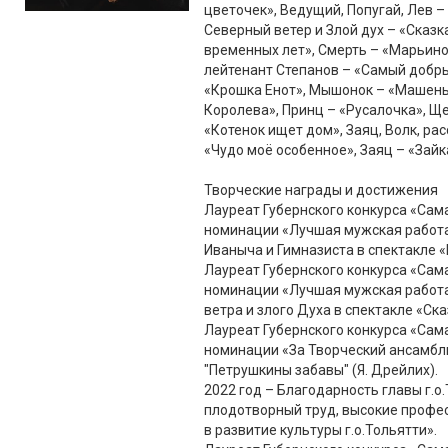
цветочек», Ведущий, Попугай, Лев – 
Северный ветер и Злой дух – «Сказк
временных лет», Смерть – «Марьино
лейтенант Степанов – «Самый добры
«Крошка Енот», Мышонок – «Машень
Королева», Принц – «Русалочка», Щ
«Котенок ищет дом», Заяц, Волк, ра
«Чудо моё особенное», Заяц – «Зайка
Творческие награды и достижения
Лауреат Губернского конкурса «Сам
номинации «Лучшая мужская работа в
Иваныча и Гимназиста в спектакле 
Лауреат Губернского конкурса «Сам
номинации «Лучшая мужская работа 
ветра и злого Духа в спектакле «Ск
Лауреат Губернского конкурса «Сам
номинации «За Творческий ансамбль 
"Петрушкины забавы" (Я. Дрейлих).
2022 год – Благодарность главы г.о
плодотворный труд, высокие профе
в развитие культуры г.о.Тольятти».