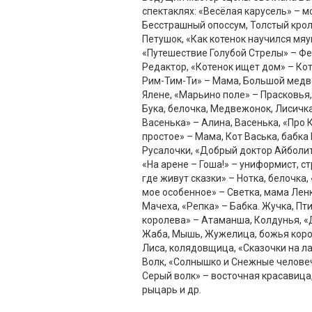
спектаклях: «Весёлая карусель» – м
Бесстрашный опоссум, Толстый крол
Петушок, «Как котенок научился мяу
«Путешествие Голубой Стрелы» – Фе
Редактор, «Котенок ищет дом» – Ко
Рим-Тим-Ти» – Мама, Большой медве
Ялене, «Марьино поле» – Прасковья,
Бука, белочка, Медвежонок, Лисичка
Васенька» – Алина, Васенька, «Про 
простое» – Мама, Кот Васька, бабка 
Русалочки, «Добрый доктор Айболит»
«На арене – Гоша!» – униформист, ст
где живут сказки» – Нотка, белочка
мое особенное» – Светка, мама Лен
Мачеха, «Репка» – Бабка. Жучка, Пт
королева» – Атаманша, Колдунья, 
Жаба, Мышь, Жужелица, божья коров
Лиса, колядовщица, «Сказочки на ла
Волк, «Солнышко и Снежные человеч
Серый волк» – восточная красавица
рыцарь и др.