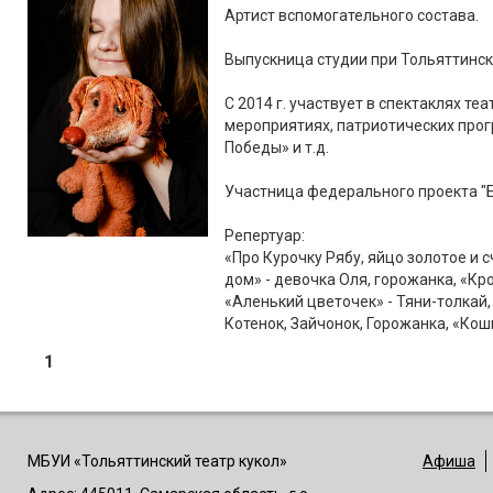
Артист вспомогательного состава.
Выпускница студии при Тольяттинск
С 2014 г. участвует в спектаклях те
мероприятиях, патриотических прог
Победы» и т.д.
Участница федерального проекта "Б
Репертуар:
«Про Курочку Рябу, яйцо золотое и с
дом» - девочка Оля, горожанка, «Кр
«Аленький цветочек» - Тяни-толкай
Котенок, Зайчонок, Горожанка, «Кошк
1
МБУИ «Тольяттинский театр кукол»
Афиша