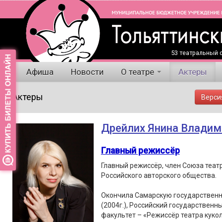
53 театральный с
Афиша
Новости
О театре
Актеры
Актеры
Верси
Дрейлих Янина Владим
Главный режиссёр
Главный режиссёр, член Союза теат
Российского авторского общества.
Окончила Самарскую государственн
(2004г.), Российский государственны
факультет – «Режиссёр театра кукол