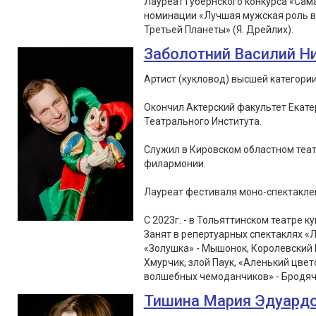
Лауреат Губернского конкурса «Сам
номинации «Лучшая мужская роль в 
Третьей Планеты» (Я. Дрейлих).
Заболотний Василий Н
Артист (кукловод) высшей категории
Окончил Актерский факультет Екате
Театрального Института.
Служил в Кировском областном теат
филармонии.
Лауреат фестиваля моно-спектаклей «
С 2023г. - в Тольяттинском театре ку
Занят в репертуарных спектаклях «Л
«Золушка» - Мышонок, Королевский 
Хмурчик, злой Паук, «Аленький цвет
волшебных чемоданчиков» - Бродячи
Тишина Мария Эдуард