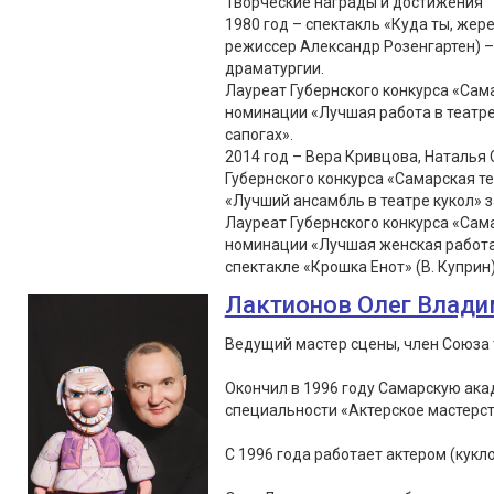
Творческие награды и достижения
1980 год – спектакль «Куда ты, жер
режиссер Александр Розенгартен) –
драматургии.
Лауреат Губернского конкурса «Сама
номинации «Лучшая работа в театре 
сапогах».
2014 год – Вера Кривцова, Наталья
Губернского конкурса «Самарская т
«Лучший ансамбль в театре кукол» з
Лауреат Губернского конкурса «Сама
номинации «Лучшая женская работа в
спектакле «Крошка Енот» (В. Куприн
Лактионов Олег Влад
Ведущий мастер сцены, член Союза 
Окончил в 1996 году Самарскую ака
специальности «Актерское мастерс
С 1996 года работает актером (кукло