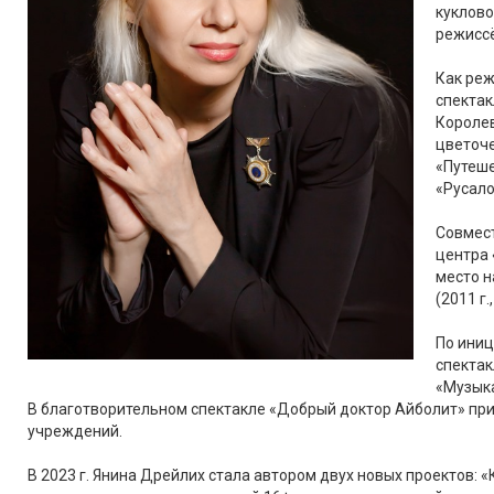
куклово
режисс
Как ре
спектак
Королев
цветоче
«Путеше
«Русало
Совмест
центра 
место н
(2011 г
По иниц
спектак
«Музыка
В благотворительном спектакле «Добрый доктор Айболит» пр
учреждений.
В 2023 г. Янина Дрейлих стала автором двух новых проектов: 