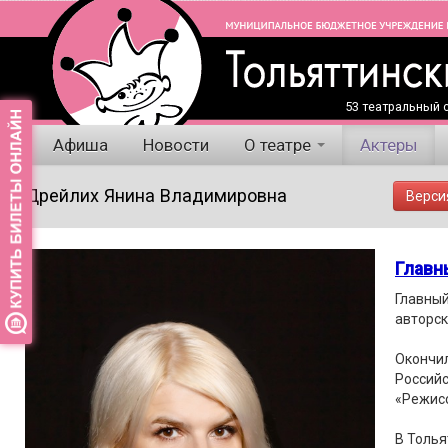
53 театральный с
Афиша
Новости
О театре
Актеры
Дрейлих Янина Владимировна
Верси
Главн
Главный
авторск
Окончил
Российс
«Режисс
В Толья